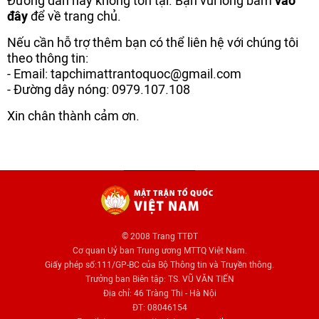
Đường dẫn này không tồn tại. Bạn vui lòng bấm
vào
đây
để về trang chủ.
Nếu cần hỗ trợ thêm bạn có thể liên hệ với chúng tôi
theo thông tin:
- Email: tapchimattrantoquoc@gmail.com
- Đường dây nóng: 0979.107.108
Xin chân thành cảm ơn.
© 2008 Trang TTĐT
Cơ quan Uỷ ban Trung ương MTTQ Việt Nam.
Giấy phép số:111/GP-BC của Bộ Thông tin và Truyền thông.
Trưởng ban Biên tập: TS. VŨ VĂN TIẾN
Địa chỉ: 46 Tràng Thi - Hà Nội
ĐT: 08046154