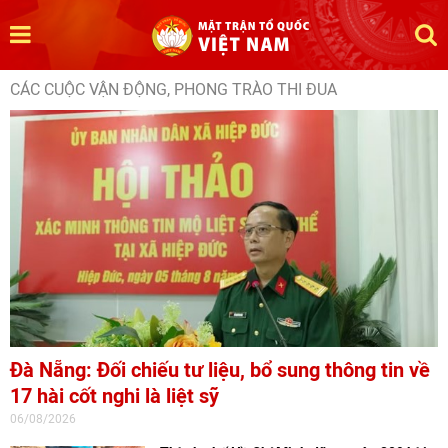
CÁC CUỘC VẬN ĐỘNG, PHONG TRÀO THI ĐUA
Đà Nẵng: Đối chiếu tư liệu, bổ sung thông tin về
17 hài cốt nghi là liệt sỹ
06/08/2026