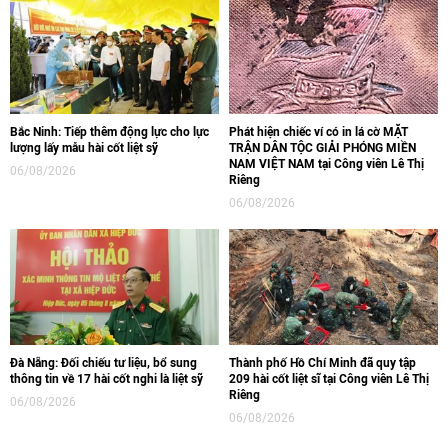
Bắc Ninh: Tiếp thêm động lực cho lực
Phát hiện chiếc ví có in lá cờ MẶT
lượng lấy mẫu hài cốt liệt sỹ
TRẬN DÂN TỘC GIẢI PHÓNG MIỀN
NAM VIỆT NAM tại Công viên Lê Thị
06/08/2026
Riêng
06/08/2026
Đà Nẵng: Đối chiếu tư liệu, bổ sung
Thành phố Hồ Chí Minh đã quy tập
thông tin về 17 hài cốt nghi là liệt sỹ
209 hài cốt liệt sĩ tại Công viên Lê Thị
Riêng
06/08/2026
06/08/2026