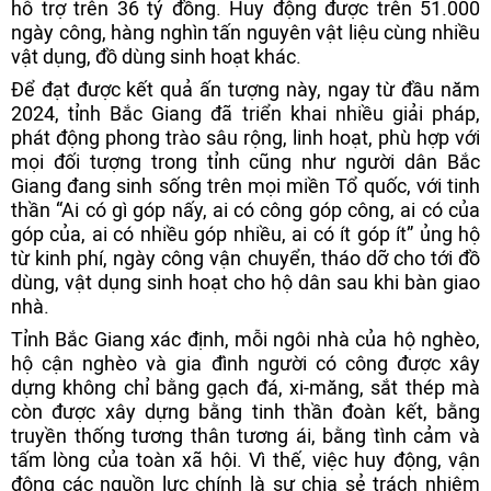
hỗ trợ trên 36 tỷ đồng. Huy động được trên 51.000
ngày công, hàng nghìn tấn nguyên vật liệu cùng nhiều
vật dụng, đồ dùng sinh hoạt khác.
Để đạt được kết quả ấn tượng này, ngay từ đầu năm
2024, tỉnh Bắc Giang đã triển khai nhiều giải pháp,
phát động phong trào sâu rộng, linh hoạt, phù hợp với
mọi đối tượng trong tỉnh cũng như người dân Bắc
Giang đang sinh sống trên mọi miền Tổ quốc, với tinh
thần “Ai có gì góp nấy, ai có công góp công, ai có của
góp của, ai có nhiều góp nhiều, ai có ít góp ít” ủng hộ
từ kinh phí, ngày công vận chuyển, tháo dỡ cho tới đồ
dùng, vật dụng sinh hoạt cho hộ dân sau khi bàn giao
nhà.
Tỉnh Bắc Giang xác định, mỗi ngôi nhà của hộ nghèo,
hộ cận nghèo và gia đình người có công được xây
dựng không chỉ bằng gạch đá, xi-măng, sắt thép mà
còn được xây dựng bằng tinh thần đoàn kết, bằng
truyền thống tương thân tương ái, bằng tình cảm và
tấm lòng của toàn xã hội. Vì thế, việc huy động, vận
động các nguồn lực chính là sự chia sẻ trách nhiệm