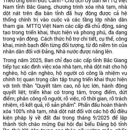
Theo ông Đinh Đức Cảnh - Chủ tịch Ủy ban MTTQ Việt
Nam tỉnh Bắc Giang, chương trình xóa nhà tạm, nhà
dột nát trên địa bàn tỉnh đã huy động được cả hệ
thống chính trị vào cuộc và các tầng lớp nhân dân
tham gia. MTTQ Việt Nam các cấp đã chủ động, sáng
tạo trong triển khai, thực hiện và phong phú, đa dạng
trong vận động. Cách thức hỗ trợ chi tiết, cụ thể, công
khai, minh bạch đến từng đối tượng, từ đó niềm tin của
nhân dân đối với Đảng, Nhà nước được nâng lên.
Trong năm 2025, Ban chỉ đạo các cấp tỉnh Bắc Giang
tiếp tục xác định việc xóa nhà tạm, nhà dột nát cho hộ
nghèo, hộ cận nghèo, hộ người có công là nhiệm vụ
chính trị quan trọng cần tập trung triển khai thực hiện
với tinh thần “Quyết tâm cao, nỗ lực lớn, hành động
quyết liệt; triển khai có trọng tâm, trọng điểm, dứt
điểm; phân công rõ người, rõ việc, rõ thời gian, rõ trách
nhiệm, rõ kết quả, rõ sản phẩm”. Phấn đấu hoàn thành
xóa 100% nhà tạm, nhà dột nát đối với các hộ đủ điều
kiện pháp lý về đất đai trong tháng 9/2025 để lập
thành tích chào mừng Đại hội đại biểu Đảng bộ tỉnh