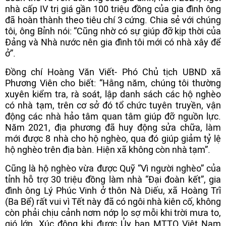
nhà cấp IV trị giá gần 100 triệu đồng của gia đình ông
đã hoàn thành theo tiêu chí 3 cứng. Chia sẻ với chúng
tôi, ông Bỉnh nói: “Cũng nhờ có sự giúp đỡ kịp thời của
Đảng và Nhà nước nên gia đình tôi mới có nhà xây để
ở”.
Đồng chí Hoàng Văn Viết- Phó Chủ tịch UBND xã
Phương Viên cho biết: “Hằng năm, chúng tôi thường
xuyên kiểm tra, rà soát, lập danh sách các hộ nghèo
có nhà tạm, trên cơ sở đó tổ chức tuyên truyền, vận
động các nhà hảo tâm quan tâm giúp đỡ nguồn lực.
Năm 2021, địa phương đã huy động sửa chữa, làm
mới được 8 nhà cho hộ nghèo, qua đó giúp giảm tỷ lệ
hộ nghèo trên địa bàn. Hiện xã không còn nhà tạm”.
Cũng là hộ nghèo vừa được Quỹ “Vì người nghèo” của
tỉnh hỗ trợ 30 triệu đồng làm nhà “Đại đoàn kết”, gia
đình ông Lý Phúc Vinh ở thôn Nà Diếu, xã Hoàng Trĩ
(Ba Bể) rất vui vì Tết này đã có ngôi nhà kiên cố, không
còn phải chịu cảnh nơm nớp lo sợ mỗi khi trời mưa to,
gió lớn. Xúc động khi được Ủy ban MTTQ Việt Nam