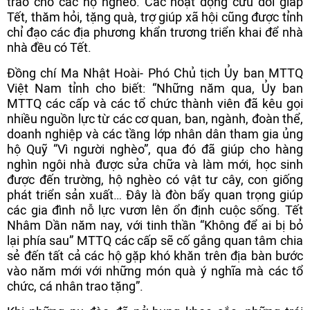
trao cho các hộ nghèo. Các hoạt động cứu đói giáp
Tết, thăm hỏi, tặng quà, trợ giúp xã hội cũng được tỉnh
chỉ đạo các địa phương khẩn trương triển khai để nhà
nhà đều có Tết.
Đồng chí Ma Nhật Hoài- Phó Chủ tịch Ủy ban MTTQ
Việt Nam tỉnh cho biết: “Những năm qua, Ủy ban
MTTQ các cấp và các tổ chức thành viên đã kêu gọi
nhiều nguồn lực từ các cơ quan, ban, ngành, đoàn thể,
doanh nghiệp và các tầng lớp nhân dân tham gia ủng
hộ Quỹ “Vì người nghèo”, qua đó đã giúp cho hàng
nghìn ngôi nhà được sửa chữa và làm mới, học sinh
được đến trường, hộ nghèo có vật tư cây, con giống
phát triển sản xuất… Đây là đòn bẩy quan trọng giúp
các gia đình nỗ lực vươn lên ổn định cuộc sống. Tết
Nhâm Dần năm nay, với tinh thần “Không để ai bị bỏ
lại phía sau” MTTQ các cấp sẽ cố gắng quan tâm chia
sẻ đến tất cả các hộ gặp khó khăn trên địa bàn bước
vào năm mới với những món quà ý nghĩa mà các tổ
chức, cá nhân trao tặng”.