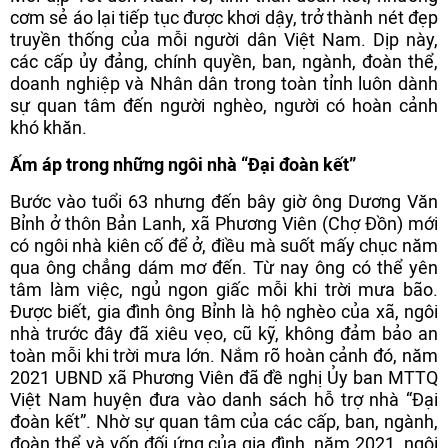
cơm sẻ áo lại tiếp tục được khơi dậy, trở thành nét đẹp
truyền thống của mỗi người dân Việt Nam. Dịp này,
các cấp ủy đảng, chính quyền, ban, ngành, đoàn thể,
doanh nghiệp và Nhân dân trong toàn tỉnh luôn dành
sự quan tâm đến người nghèo, người có hoàn cảnh
khó khăn.
Ấm áp trong những ngôi nhà “Đại đoàn kết”
Bước vào tuổi 63 nhưng đến bây giờ ông Dương Văn
Bỉnh ở thôn Bản Lanh, xã Phương Viên (Chợ Đồn) mới
có ngôi nhà kiên cố để ở, điều mà suốt mấy chục năm
qua ông chẳng dám mơ đến. Từ nay ông có thể yên
tâm làm việc, ngủ ngon giấc mỗi khi trời mưa bão.
Được biết, gia đình ông Bỉnh là hộ nghèo của xã, ngôi
nhà trước đây đã xiêu vẹo, cũ kỹ, không đảm bảo an
toàn mỗi khi trời mưa lớn. Nắm rõ hoàn cảnh đó, năm
2021 UBND xã Phương Viên đã đề nghị Ủy ban MTTQ
Việt Nam huyện đưa vào danh sách hỗ trợ nhà “Đại
đoàn kết”. Nhờ sự quan tâm của các cấp, ban, ngành,
đoàn thể và vốn đối ứng của gia đình, năm 2021, ngôi