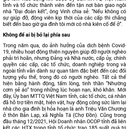
tỉnh và tổ chức thành viên đến tận nơi bàn giao ngôi
nhà “Đại đoàn kết”, ông Vinh chia sẻ: “Nếu không có
sự giúp đỡ, động viên kịp thời của các cấp thì chẳng
biết đến bao giờ gia đình tôi mới có nhà kiên cố để ở”.
Không để ai bị bỏ lại phía sau
Trong năm qua, do ảnh hưởng của dịch bệnh Covid-
19, nhiều hoạt động thiện nguyện giúp đỡ người nghèo
phải trì hoãn, nhưng Đảng và Nhà nước, cấp ủy, chính
quyền các cấp, các tổ chức, doanh nghiệp trong và
ngoài tỉnh vẫn dành sự quan tâm đặc biệt đến các đối
tượng yếu thế, trong đó có người nghèo. Tất cả thể
hiện bằng hành động, tấm lòng, tinh thần “Nhường
cơm sẻ áo” trong những lúc hoạn nạn, khó khăn. Mới
đây, Ủy ban MTTQ Việt Nam tỉnh, các tổ chức, cá nhân
đã hỗ trợ tiền mặt, hiện vật, huy động công sức làm lại
nhà cho gia đình bị hỏa hoạn là anh Triệu Văn Chương
ở thôn Bản Lạp, xã Nghĩa Tá (Chợ Đồn). Cũng trong
đầu tháng 12/2021, Hội Doanh nhân OCOP tỉnh đã liên
kết các HTX trong tỉnh tổ chức trao 185 suất quà trị