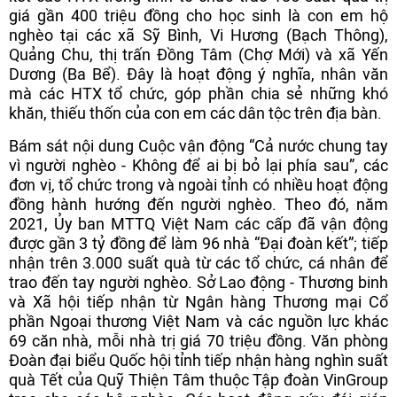
giá gần 400 triệu đồng cho học sinh là con em hộ
nghèo tại các xã Sỹ Bình, Vi Hương (Bạch Thông),
Quảng Chu, thị trấn Đồng Tâm (Chợ Mới) và xã Yến
Dương (Ba Bể). Đây là hoạt động ý nghĩa, nhân văn
mà các HTX tổ chức, góp phần chia sẻ những khó
khăn, thiếu thốn của con em các dân tộc trên địa bàn.
Bám sát nội dung Cuộc vận động “Cả nước chung tay
vì người nghèo - Không để ai bị bỏ lại phía sau”, các
đơn vị, tổ chức trong và ngoài tỉnh có nhiều hoạt động
đồng hành hướng đến người nghèo. Theo đó, năm
2021, Ủy ban MTTQ Việt Nam các cấp đã vận động
được gần 3 tỷ đồng để làm 96 nhà “Đại đoàn kết”; tiếp
nhận trên 3.000 suất quà từ các tổ chức, cá nhân để
trao đến tay người nghèo. Sở Lao động - Thương binh
và Xã hội tiếp nhận từ Ngân hàng Thương mại Cổ
phần Ngoại thương Việt Nam và các nguồn lực khác
69 căn nhà, mỗi nhà trị giá 70 triệu đồng. Văn phòng
Đoàn đại biểu Quốc hội tỉnh tiếp nhận hàng nghìn suất
quà Tết của Quỹ Thiện Tâm thuộc Tập đoàn VinGroup