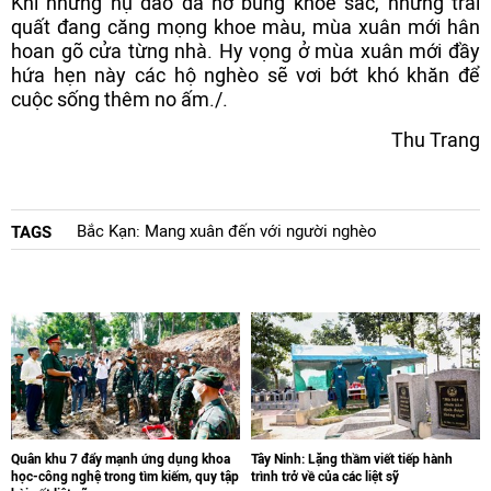
Khi những nụ đào đã nở bung khoe sắc, những trái
quất đang căng mọng khoe màu, mùa xuân mới hân
hoan gõ cửa từng nhà. Hy vọng ở mùa xuân mới đầy
hứa hẹn này các hộ nghèo sẽ vơi bớt khó khăn để
cuộc sống thêm no ấm./.
Thu Trang
Bắc Kạn: Mang xuân đến với người nghèo
TAGS
Quân khu 7 đẩy mạnh ứng dụng khoa
Tây Ninh: Lặng thầm viết tiếp hành
học-công nghệ trong tìm kiếm, quy tập
trình trở về của các liệt sỹ