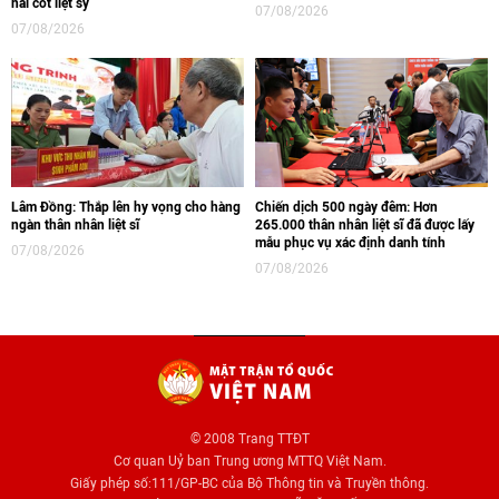
hài cốt liệt sỹ
07/08/2026
07/08/2026
Lâm Đồng: Thắp lên hy vọng cho hàng
Chiến dịch 500 ngày đêm: Hơn
ngàn thân nhân liệt sĩ
265.000 thân nhân liệt sĩ đã được lấy
mẫu phục vụ xác định danh tính
07/08/2026
07/08/2026
© 2008 Trang TTĐT
Cơ quan Uỷ ban Trung ương MTTQ Việt Nam.
Giấy phép số:111/GP-BC của Bộ Thông tin và Truyền thông.