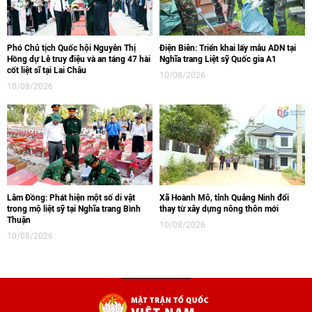
Phó Chủ tịch Quốc hội Nguyễn Thị
Điện Biên: Triển khai lấy mẫu ADN tại
Hồng dự Lễ truy điệu và an táng 47 hài
Nghĩa trang Liệt sỹ Quốc gia A1
cốt liệt sĩ tại Lai Châu
10/08/2026
10/08/2026
Lâm Đồng: Phát hiện một số di vật
Xã Hoành Mô, tỉnh Quảng Ninh đổi
trong mộ liệt sỹ tại Nghĩa trang Bình
thay từ xây dựng nông thôn mới
Thuận
10/08/2026
10/08/2026