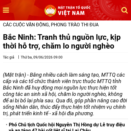
CÁC CUỘC VẬN ĐỘNG, PHONG TRÀO THI ĐUA
Bắc Ninh: Tranh thủ nguồn lực, kịp
thời hỗ trợ, chăm lo người nghèo
Tác giả
Thứ ba, 09/06/2026 09:00
(Mặt trận) - Bằng nhiều cách làm sáng tạo, MTTQ các
cấp và các tổ chức thành viên trực thuộc MTTQ tỉnh
Bắc Ninh đã huy động mọi nguồn lực thực hiện tốt
công tác an sinh xã hội, chăm lo người nghèo, không
để ai bị bỏ lại phía sau. Qua đó, góp phần nâng cao đời
sống Nhân dân, thúc đẩy thực hiện tốt nhiệm vụ chính
trị, phát triển kinh tế - xã hội địa phương.
Phó Chủ tịch Quốc hội Nguyễn Thị Hồng dự Lễ truy điệu
và an táng 47 hài cốt liệt sĩ tại Lai Châu