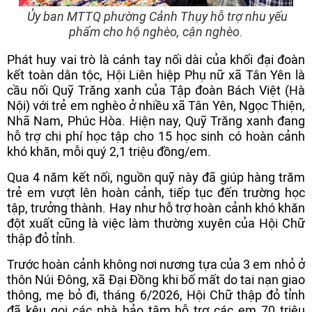
Ủy ban MTTQ phường Cảnh Thụy hỗ trợ nhu yếu
phẩm cho hộ nghèo, cận nghèo.
Phát huy vai trò là cánh tay nối dài của khối đại đoàn
kết toàn dân tộc, Hội Liên hiệp Phụ nữ xã Tân Yên là
cầu nối Quỹ Trăng xanh của Tập đoàn Bách Việt (Hà
Nội) với trẻ em nghèo ở nhiều xã Tân Yên, Ngọc Thiện,
Nhã Nam, Phúc Hòa. Hiện nay, Quỹ Trăng xanh đang
hỗ trợ chi phí học tập cho 15 học sinh có hoàn cảnh
khó khăn, mỗi quý 2,1 triệu đồng/em.
Qua 4 năm kết nối, nguồn quỹ này đã giúp hàng trăm
trẻ em vượt lên hoàn cảnh, tiếp tục đến trường học
tập, trưởng thành. Hay như hỗ trợ hoàn cảnh khó khăn
đột xuất cũng là việc làm thường xuyên của Hội Chữ
thập đỏ tỉnh.
Trước hoàn cảnh không nơi nương tựa của 3 em nhỏ ở
thôn Núi Đông, xã Đại Đồng khi bố mất do tai nạn giao
thông, mẹ bỏ đi, tháng 6/2026, Hội Chữ thập đỏ tỉnh
đã kêu gọi các nhà hảo tâm hỗ trợ các em 70 triệu