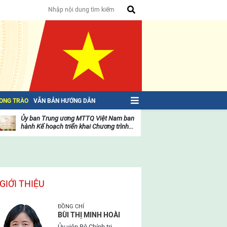
HONG TRÀO
VĂN BẢN HƯỚNG DẪN
Ủy ban Trung ương MTTQ Việt Nam ban
Toàn văn NGHỊ QU
hành Kế hoạch triển khai Chương trình...
toàn quốc Mặt trậ
oạt
Hoạt
ộng
động
ủa
của
ặt
mặt
rận
trận
GIỚI THIỆU
ĐỒNG CHÍ
BÙI THỊ MINH HOÀI
Ủy viên Bộ Chính trị,