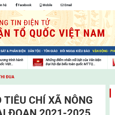
ên hệ
Facebook
Mobile
Email
 SÁT & PHẢN BIỆN
DÂN TỘC - TÔN GIÁO
ĐỐI NGOẠI KIỀU BÀO
VẬN ĐỘNG - P
hương trình hành
Những điểm nhấn nổi bật của Văn kiện
ốc Việt...
Đại hội đại biểu toàn quốc MTTQ...
Thư
H
viện
đ
THI ĐUA
video
c
m
t
 TIÊU CHÍ XÃ NÔNG
AI ĐOẠN 2021-2025