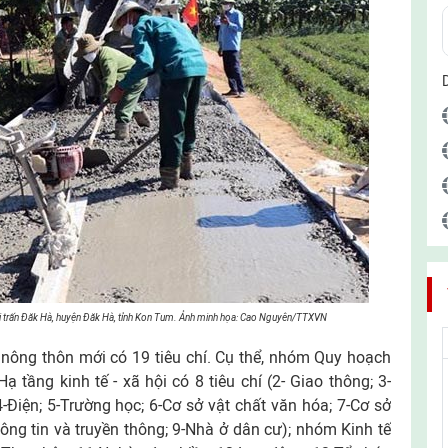
hị trấn Đăk Hà, huyện Đăk Hà, tỉnh Kon Tum. Ảnh minh họa: Cao Nguyên/TTXVN
ã nông thôn mới có 19 tiêu chí. Cụ thể, nhóm Quy hoạch
ạ tầng kinh tế - xã hội có 8 tiêu chí (2- Giao thông; 3-
4-Điện; 5-Trường học; 6-Cơ sở vật chất văn hóa; 7-Cơ sở
ng tin và truyền thông; 9-Nhà ở dân cư); nhóm Kinh tế