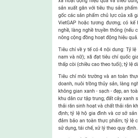
xã hoạt động hiệu quả và theo đúng
sản xuất gắn với tiêu thụ sản phẩm
gốc các sản phẩm chủ lực của xã g
VietGAP hoặc tương đương; có kế h
nghề, làng nghề truyền thống (nếu c
nông cộng đồng hoạt động hiệu quả
Tiêu chí về y tế có 4 nội dung: Tỷ 
nam và nữ); xã đạt tiêu chí quốc gia
thấp còi (chiều cao theo tuổi); tỷ lệ
Tiêu chí môi trường và an toàn thự
doanh, nuôi trồng thủy sản, làng n
không gian xanh - sạch - đẹp, an toà
khu dân cư tập trung; đất cây xanh 
thải rắn sinh hoạt và chất thải rắn 
định; tỷ lệ hộ gia đình và cơ sở sả
đảm bảo an toàn thực phẩm; tỷ lệ ch
sử dụng, tái chế, xử lý theo quy định..