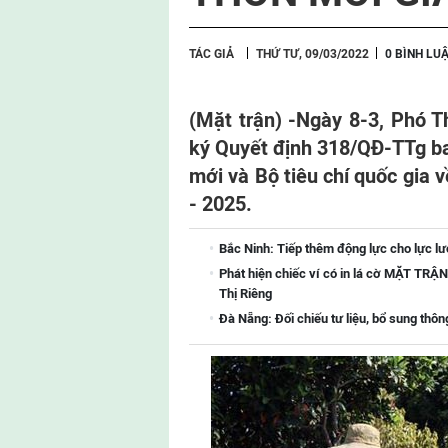
TÁC GIẢ
THỨ TƯ, 09/03/2022
0 BÌNH LU
(Mặt trận) -
Ngày 8-3, Phó T
ký Quyết định 318/QĐ-TTg ba
mới và Bộ tiêu chí quốc gia 
- 2025.
Bắc Ninh: Tiếp thêm động lực cho lực lượ
Phát hiện chiếc ví có in lá cờ MẶT T
Thị Riêng
Đà Nẵng: Đối chiếu tư liệu, bổ sung thông 