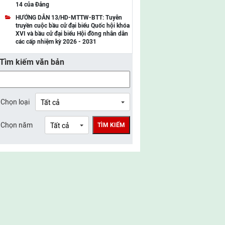
14 của Đảng
UBMTTQ Việt Nam tỉnh Điện Biên
HƯỚNG DẪN 13/HD-MTTW-BTT: Tuyên
truyền cuộc bầu cử đại biểu Quốc hội khóa
UBMTTQ Việt Nam tỉnh Sơn La
XVI và bầu cử đại biểu Hội đồng nhân dân
các cấp nhiệm kỳ 2026 - 2031
UBMTTQ Việt Nam tỉnh Thanh Hóa
Tìm kiếm văn bản
UBMTTQ Việt Nam tỉnh Nghệ An
UBMTTQ Việt Nam tỉnh Hà Tĩnh
UBMTTQ Việt Nam tỉnh Tuyên Quang
Chọn loại
UBMTTQ Việt Nam tỉnh Lào Cai
Chọn năm
TÌM KIẾM
UBMTTQ Việt Nam tỉnh Thái Nguyên
UBMTTQ Việt Nam tỉnh Phú Thọ
UBMTTQ Việt Nam tỉnh Bắc Ninh
UBMTTQ Việt Nam tỉnh Hưng Yên
UBMTTQ Việt Nam tỉnh Ninh Bình
UBMTTQ Việt Nam tỉnh Quảng Trị