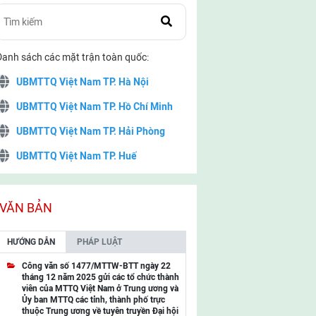
Danh sách các mặt trận toàn quốc:
UBMTTQ Việt Nam TP. Hà Nội
UBMTTQ Việt Nam TP. Hồ Chí Minh
UBMTTQ Việt Nam TP. Hải Phòng
UBMTTQ Việt Nam TP. Huế
UBMTTQ Việt Nam TP. Đà Nẵng
UBMTTQ Việt Nam TP. Cần Thơ
VĂN BẢN
UBMTTQ Việt Nam tỉnh Quảng Ninh
HƯỚNG DẪN
PHÁP LUẬT
UBMTTQ Việt Nam tỉnh Cao Bằng
Công văn số 1477/MTTW-BTT ngày 22
tháng 12 năm 2025 gửi các tổ chức thành
UBMTTQ Việt Nam tỉnh Lạng Sơn
viên của MTTQ Việt Nam ở Trung ương và
Ủy ban MTTQ các tỉnh, thành phố trực
UBMTTQ Việt Nam tỉnh Lai Châu
thuộc Trung ương về tuyên truyền Đại hội