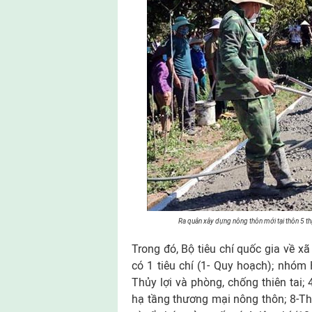
Ra quân xây dựng nông thôn mới tại thôn 5 t
Trong đó, Bộ tiêu chí quốc gia về x
có 1 tiêu chí (1- Quy hoạch); nhóm H
Thủy lợi và phòng, chống thiên tai; 
hạ tầng thương mại nông thôn; 8-Thô