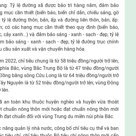
ung: Tỷ lệ đường xã được bảo trì hàng năm, đảm bảo
 mục cần thiết (biển báo, biển chỉ dẫn, chiếu sáng, gờ
 tỷ lệ đường thôn, bản, ấp và đường liên thôn, bản, ấp:
; có các hạng mục cần thiết theo quy định (biển báo,
c, cây xanh…) và đảm bảo sáng - xanh - sạch - đẹp; tỷ lệ
bảo sáng - xanh - sạch - đẹp; tỷ lệ đường trục chính
u cầu sản xuất và vận chuyển hàng hóa.
2022, chỉ tiêu chung là từ 58 triệu đồng/người trở lên;
phía Bắc, vùng Bắc Trung Bộ là từ 47 triệu đồng/người
Đồng bằng sông Cửu Long là từ 64 triệu đồng/người trở
ây Nguyên là từ 52 triệu đồng/người trở lên; vùng Đông
 lên.
 xã an toàn khu thuộc huyện nghèo và huyện vừa thoát
t chuẩn nông thôn mới hoặc đạt chuẩn nông thôn mới
 đạt chuẩn đối với vùng Trung du miền núi phía Bắc.
 năng quản lý nhà nước, công bố chỉ tiêu cụ thể và ban
 tiêu chí, chỉ tiêu thuộc Bộ tiêu chí nông thôn mới cấp