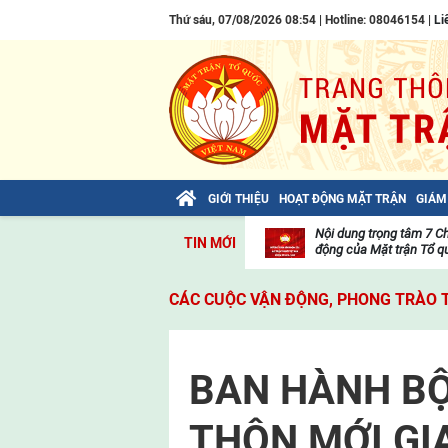
Thứ sáu, 07/08/2026 08:54 | Hotline: 08046154 |
Li
GIỚI THIỆU
HOẠT ĐỘNG MẶT TRẬN
GIÁM
Bài viết của Tổng Bí thư Tô Lâm: TIẾN
Nội dung trọng tâm 7 C
TIN MỚI
LÊN! TOÀN THẮNG ẮT VỀ TA!
động của Mặt trận Tổ qu
Thư
viện
CÁC CUỘC VẬN ĐỘNG, PHONG TRÀO 
video
BAN HÀNH BỘ
THÔN MỚI GI