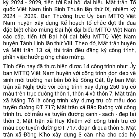
kỳ 2024 - 2029, tiến tới Đại hội đại biểu Mặt trận Tổ
quốc Việt Nam tỉnh Bình Thuận lần thứ IX, nhiệm kỳ
2024 – 2029. Ban Thường trực Ủy ban MTTQ Việt
Nam huyện xây dựng Kế hoạch tổ chức đợt thi đua
đặc biệt chào mừng Đại hội đại biểu MTTQ Việt Nam
các cấp, tiến tới Đại hội đại biểu MTTQ Việt Nam
huyện Tánh Linh lần thứ VIII. Theo đó, Mặt trận huyện
và Mặt trận 13 xã, thị trấn đều đăng ký công trình,
phần việc hưởng ứng chào mừng.
Tính đến nay đã thực hiện được 14 công trình như: Ủy
ban MTTQ Việt Nam huyện với công trình dọn dẹp vệ
sinh môi trường hai bên bờ kè Sông Cát, Ủy ban Mặt
trận xã Nghị Đức với công trình xây dựng 250 trụ cờ
mẫu trên trục đường thôn 1, thôn 4 và thôn 7; Mặt trận
xã Măng Tố là công trình xây dựng trụ cờ mẫu dọc
tuyến đường ĐT 717; Mặt trận xã Bắc Ruộng với công
trình trụ cờ mẫu và tuyến đường xanh - sạch - đẹp tại
thôn 3; Mặt trận xã Huy Khiêm với công trình trụ cờ
mẫu dọc tuyến đường ĐT 717, đoạn đi qua thôn 5; Mặt
trận xã Đồng K’ho xây dựng 3 căn nhà cho các hộ