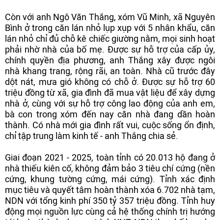
Còn với anh Ngô Văn Thắng, xóm Vũ Minh, xã Nguyên
Bình ở trong căn lán nhỏ lụp xụp với 5 nhân khẩu, căn
lán nhỏ chỉ đủ chỗ kê chiếc giường nằm, mọi sinh hoạt
phải nhờ nhà của bố mẹ. Được sự hỗ trợ của cấp ủy,
chính quyền địa phương, anh Thắng xây được ngôi
nhà khang trang, rộng rãi, an toàn. Nhà cũ trước đây
dột nát, mưa gió không có chỗ ở. Được sự hỗ trợ 60
triệu đồng từ xã, gia đình đã mua vật liệu để xây dựng
nhà ở, cùng với sự hỗ trợ công lao động của anh em,
bà con trong xóm đến nay căn nhà đang dần hoàn
thành. Có nhà mới gia đình rất vui, cuộc sống ổn định,
chỉ tập trung làm kinh tế - anh Thắng chia sẻ.
Giai đoạn 2021 - 2025, toàn tỉnh có 20.013 hộ đang ở
nhà thiếu kiên cố, không đảm bảo 3 tiêu chí cứng (nền
cứng, khung tường cứng, mái cứng). Tỉnh xác định
mục tiêu và quyết tâm hoàn thành xóa 6.702 nhà tạm,
NDN với tổng kinh phí 350 tỷ 357 triệu đồng. Tỉnh huy
động mọi nguồn lực cùng cả hệ thống chính trị hướng