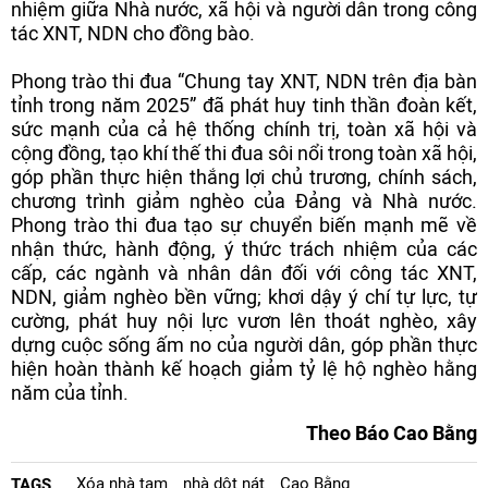
nhiệm giữa Nhà nước, xã hội và người dân trong công
tác XNT, NDN cho đồng bào.
Phong trào thi đua “Chung tay XNT, NDN trên địa bàn
tỉnh trong năm 2025” đã phát huy tinh thần đoàn kết,
sức mạnh của cả hệ thống chính trị, toàn xã hội và
cộng đồng, tạo khí thế thi đua sôi nổi trong toàn xã hội,
góp phần thực hiện thắng lợi chủ trương, chính sách,
chương trình giảm nghèo của Đảng và Nhà nước.
Phong trào thi đua tạo sự chuyển biến mạnh mẽ về
nhận thức, hành động, ý thức trách nhiệm của các
cấp, các ngành và nhân dân đối với công tác XNT,
NDN, giảm nghèo bền vững; khơi dậy ý chí tự lực, tự
cường, phát huy nội lực vươn lên thoát nghèo, xây
dựng cuộc sống ấm no của người dân, góp phần thực
hiện hoàn thành kế hoạch giảm tỷ lệ hộ nghèo hằng
năm của tỉnh.
Theo Báo Cao Bằng
Xóa nhà tạm
nhà dột nát
Cao Bằng
TAGS