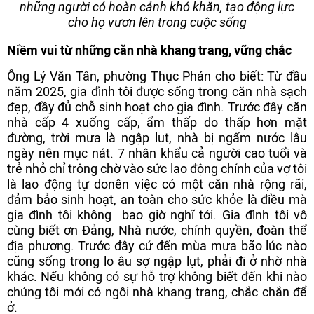
những người có hoàn cảnh khó khăn, tạo động lực
cho họ vươn lên trong cuộc sống
Niềm vui từ những căn nhà khang trang, vững chắc
Ông Lý Văn Tân, phường Thục Phán cho biết: Từ đầu
năm 2025, gia đình tôi được sống trong căn nhà sạch
đẹp, đầy đủ chỗ sinh hoạt cho gia đình. Trước đây căn
nhà cấp 4 xuống cấp, ẩm thấp do thấp hơn mặt
đường, trời mưa là ngập lụt, nhà bị ngấm nước lâu
ngày nên mục nát. 7 nhân khẩu cả người cao tuổi và
trẻ nhỏ chỉ trông chờ vào sức lao động chính của vợ tôi
là lao động tự donên việc có một căn nhà rộng rãi,
đảm bảo sinh hoạt, an toàn cho sức khỏe là điều mà
gia đình tôi không bao giờ nghĩ tới. Gia đình tôi vô
cùng biết ơn Đảng, Nhà nước, chính quyền, đoàn thể
địa phương. Trước đây cứ đến mùa mưa bão lúc nào
cũng sống trong lo âu sợ ngập lụt, phải đi ở nhờ nhà
khác. Nếu không có sự hỗ trợ không biết đến khi nào
chúng tôi mới có ngôi nhà khang trang, chắc chắn để
ở.