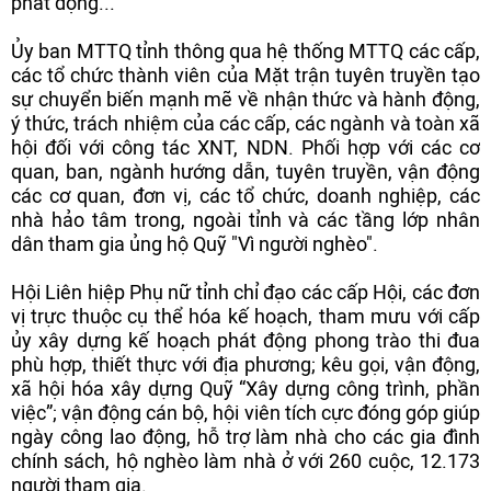
phát động...
Ủy ban MTTQ tỉnh thông qua hệ thống MTTQ các cấp,
các tổ chức thành viên của Mặt trận tuyên truyền tạo
sự chuyển biến mạnh mẽ về nhận thức và hành động,
ý thức, trách nhiệm của các cấp, các ngành và toàn xã
hội đối với công tác XNT, NDN. Phối hợp với các cơ
quan, ban, ngành hướng dẫn, tuyên truyền, vận động
các cơ quan, đơn vị, các tổ chức, doanh nghiệp, các
nhà hảo tâm trong, ngoài tỉnh và các tầng lớp nhân
dân tham gia ủng hộ Quỹ "Vì người nghèo".
Hội Liên hiệp Phụ nữ tỉnh chỉ đạo các cấp Hội, các đơn
vị trực thuộc cụ thể hóa kế hoạch, tham mưu với cấp
ủy xây dựng kế hoạch phát động phong trào thi đua
phù hợp, thiết thực với địa phương; kêu gọi, vận động,
xã hội hóa xây dựng Quỹ “Xây dựng công trình, phần
việc”; vận động cán bộ, hội viên tích cực đóng góp giúp
ngày công lao động, hỗ trợ làm nhà cho các gia đình
chính sách, hộ nghèo làm nhà ở với 260 cuộc, 12.173
người tham gia.