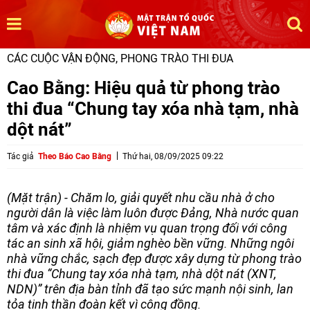
CÁC CUỘC VẬN ĐỘNG, PHONG TRÀO THI ĐUA
Cao Bằng: Hiệu quả từ phong trào
thi đua “Chung tay xóa nhà tạm, nhà
dột nát”
Tác giả
Theo Báo Cao Bằng
Thứ hai, 08/09/2025 09:22
(Mặt trận) - Chăm lo, giải quyết nhu cầu nhà ở cho
người dân là việc làm luôn được Đảng, Nhà nước quan
tâm và xác định là nhiệm vụ quan trọng đối với công
tác an sinh xã hội, giảm nghèo bền vững. Những ngôi
nhà vững chắc, sạch đẹp được xây dựng từ phong trào
thi đua “Chung tay xóa nhà tạm, nhà dột nát (XNT,
NDN)” trên địa bàn tỉnh đã tạo sức mạnh nội sinh, lan
tỏa tinh thần đoàn kết vì cộng đồng.