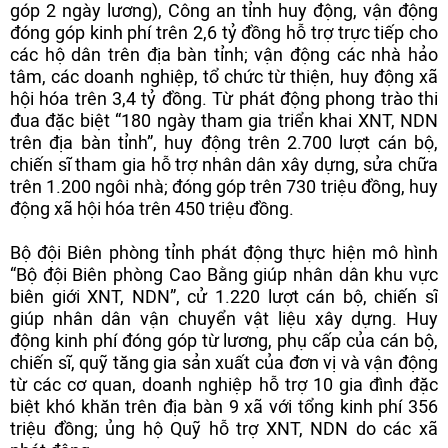
góp 2 ngày lương), Công an tỉnh huy động, vận động
đóng góp kinh phí trên 2,6 tỷ đồng hỗ trợ trực tiếp cho
các hộ dân trên địa bàn tỉnh; vận động các nhà hảo
tâm, các doanh nghiệp, tổ chức từ thiện, huy động xã
hội hóa trên 3,4 tỷ đồng. Từ phát động phong trào thi
đua đặc biệt “180 ngày tham gia triển khai XNT, NDN
trên địa bàn tỉnh”, huy động trên 2.700 lượt cán bộ,
chiến sĩ tham gia hỗ trợ nhân dân xây dựng, sửa chữa
trên 1.200 ngôi nhà; đóng góp trên 730 triệu đồng, huy
động xã hội hóa trên 450 triệu đồng.
Bộ đội Biên phòng tỉnh phát động thực hiện mô hình
“Bộ đội Biên phòng Cao Bằng giúp nhân dân khu vực
biên giới XNT, NDN”, cử 1.220 lượt cán bộ, chiến sĩ
giúp nhân dân vận chuyển vật liệu xây dựng. Huy
động kinh phí đóng góp từ lương, phụ cấp của cán bộ,
chiến sĩ, quỹ tăng gia sản xuất của đơn vị và vận động
từ các cơ quan, doanh nghiệp hỗ trợ 10 gia đình đặc
biệt khó khăn trên địa bàn 9 xã với tổng kinh phí 356
triệu đồng; ủng hộ Quỹ hỗ trợ XNT, NDN do các xã