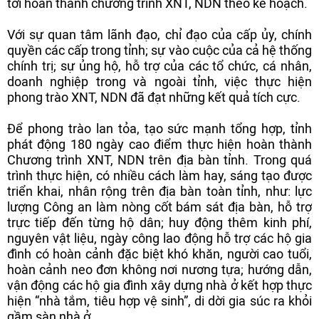
tới hoàn thành chương trình XNT, NDN theo kế hoạch.
Với sự quan tâm lãnh đạo, chỉ đạo của cấp ủy, chính
quyền các cấp trong tỉnh; sự vào cuộc của cả hệ thống
chính trị; sự ủng hộ, hỗ trợ của các tổ chức, cá nhân,
doanh nghiệp trong và ngoài tỉnh, việc thực hiện
phong trào XNT, NDN đã đạt những kết quả tích cực.
Để phong trào lan tỏa, tạo sức mạnh tổng hợp, tỉnh
phát động 180 ngày cao điểm thực hiện hoàn thành
Chương trình XNT, NDN trên địa bàn tỉnh. Trong quá
trình thực hiện, có nhiều cách làm hay, sáng tạo được
triển khai, nhân rộng trên địa bàn toàn tỉnh, như: lực
lượng Công an làm nòng cốt bám sát địa bàn, hỗ trợ
trực tiếp đến từng hộ dân; huy động thêm kinh phí,
nguyên vật liệu, ngày công lao động hỗ trợ các hộ gia
đình có hoàn cảnh đặc biệt khó khăn, người cao tuổi,
hoàn cảnh neo đơn không nơi nương tựa; hướng dẫn,
vận động các hộ gia đình xây dựng nhà ở kết hợp thực
hiện “nhà tắm, tiêu hợp vệ sinh”, di dời gia súc ra khỏi
gầm sàn nhà ở...