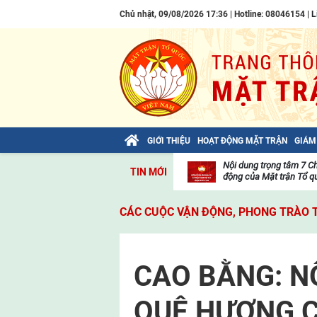
Chủ nhật, 09/08/2026 17:36 | Hotline: 08046154 |
L
GIỚI THIỆU
HOẠT ĐỘNG MẶT TRẬN
GIÁM
Bài viết của Tổng Bí thư Tô Lâm: TIẾN
Nội dung trọng tâm 7 C
TIN MỚI
LÊN! TOÀN THẮNG ẮT VỀ TA!
động của Mặt trận Tổ qu
Thư
viện
CÁC CUỘC VẬN ĐỘNG, PHONG TRÀO 
video
CAO BẰNG: N
QUÊ HƯƠNG 