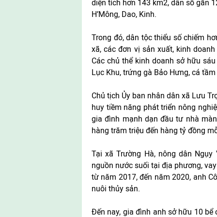
diện tích hơn 143 km2, dân số gần 
H’Mông, Dao, Kinh.
Trong đó, dân tộc thiểu số chiếm h
xã, các đơn vị sản xuất, kinh doanh
Các chủ thể kinh doanh sở hữu sáu
Lục Khu, trứng gà Bảo Hưng, cá tầm
Chủ tịch Ủy ban nhân dân xã Lưu Trọ
huy tiềm năng phát triển nông nghiệ
gia đình mạnh dạn đầu tư nhà màng,
hàng trăm triệu đến hàng tỷ đồng m
Tại xã Trường Hà, nông dân Ngụy V
nguồn nước suối tại địa phương, vay 
từ năm 2017, đến năm 2020, anh Côn
nuôi thủy sản.
Đến nay, gia đình anh sở hữu 10 bể 