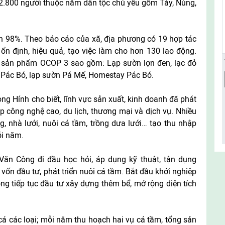
12.800 người thuộc năm dân tộc chủ yếu gồm Tày, Nùng,
ơn 98%. Theo báo cáo của xã, địa phương có 19 hợp tác
 ổn định, hiệu quả, tạo việc làm cho hơn 130 lao động.
 sản phẩm OCOP 3 sao gồm: Lạp sườn lợn đen, lạc đỏ
 Pác Bó, lạp sườn Pá Mế, Homestay Pác Bó.
ng Hính cho biết, lĩnh vực sản xuất, kinh doanh đã phát
p công nghệ cao, du lịch, thương mại và dịch vụ. Nhiều
 nhà lưới, nuôi cá tầm, trồng dưa lưới… tạo thu nhập
ỗi năm.
ăn Công đi đầu học hỏi, áp dụng kỹ thuật, tận dụng
vốn đầu tư, phát triển nuôi cá tầm. Bắt đầu khởi nghiệp
g tiếp tục đầu tư xây dựng thêm bể, mở rộng diện tích
cá các loại; mỗi năm thu hoạch hai vụ cá tầm, tổng sản