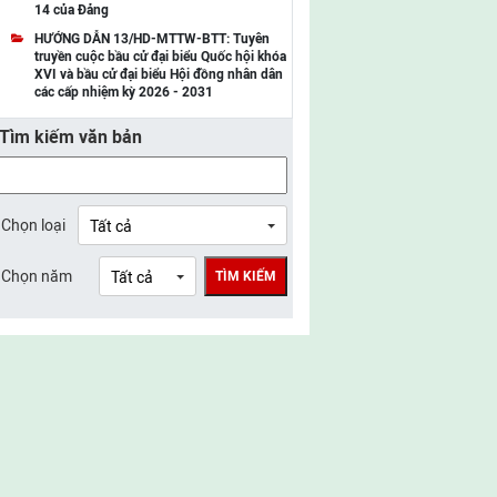
14 của Đảng
UBMTTQ Việt Nam tỉnh Điện Biên
HƯỚNG DẪN 13/HD-MTTW-BTT: Tuyên
truyền cuộc bầu cử đại biểu Quốc hội khóa
UBMTTQ Việt Nam tỉnh Sơn La
XVI và bầu cử đại biểu Hội đồng nhân dân
các cấp nhiệm kỳ 2026 - 2031
UBMTTQ Việt Nam tỉnh Thanh Hóa
Tìm kiếm văn bản
UBMTTQ Việt Nam tỉnh Nghệ An
UBMTTQ Việt Nam tỉnh Hà Tĩnh
UBMTTQ Việt Nam tỉnh Tuyên Quang
Chọn loại
UBMTTQ Việt Nam tỉnh Lào Cai
Chọn năm
TÌM KIẾM
UBMTTQ Việt Nam tỉnh Thái Nguyên
UBMTTQ Việt Nam tỉnh Phú Thọ
UBMTTQ Việt Nam tỉnh Bắc Ninh
UBMTTQ Việt Nam tỉnh Hưng Yên
UBMTTQ Việt Nam tỉnh Ninh Bình
UBMTTQ Việt Nam tỉnh Quảng Trị