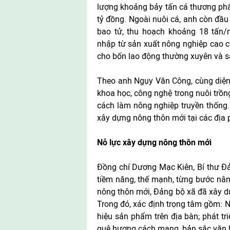
lượng khoảng bảy tấn cá thương ph
tỷ đồng. Ngoài nuôi cá, anh còn đầu
bao tử, thu hoạch khoảng 18 tấn/
nhập từ sản xuất nông nghiệp cao củ
cho bốn lao động thường xuyên và sá
Theo anh Ngụy Văn Công, cùng diện t
khoa học, công nghệ trong nuôi trồn
cách làm nông nghiệp truyền thống. 
xây dựng nông thôn mới tại các địa
Nỗ lực xây dựng nông thôn mới
Đồng chí Dương Mạc Kiên, Bí thư Đả
tiềm năng, thế mạnh, từng bước nâng
nông thôn mới, Đảng bộ xã đã xây dự
Trong đó, xác định trọng tâm gồm: 
hiệu sản phẩm trên địa bàn; phát tr
quê hương cách mạng, bản sắc văn 