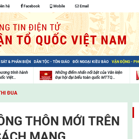
iên hệ
Facebook
Mobile
Email
 SÁT & PHẢN BIỆN
DÂN TỘC - TÔN GIÁO
ĐỐI NGOẠI KIỀU BÀO
VẬN ĐỘNG - P
hương trình hành
Những điểm nhấn nổi bật của Văn kiện
ốc Việt...
Đại hội đại biểu toàn quốc MTTQ...
Thư
H
viện
đ
THI ĐUA
video
c
m
t
ÔNG THÔN MỚI TRÊN
CÁCH MẠNG