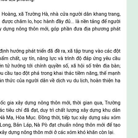
oàng, xã Trường Hà, nhà cửa người dân khang trang,
u được chăm lo, học hành đầy đủ… là nền tảng để người
y dựng nông thôn mới, góp phần đưa địa phương phát
định hướng phát triển đã đề ra, xã tập trung vào các đột
ẩm chất, uy tín, năng lực và trình độ đáp ứng yêu cầu
ện tử hướng tới chính quyền số, xã hội số trên địa bàn;
yêu cầu tạo đột phá trong khai thác tiềm năng, thế mạnh
ận thức của người dân về dịch vụ du lịch, hoàn thiện hạ
ốc gia xây dựng nông thôn mới, thời gian qua, Trường
ác tiêu chí đã đạt, duy trì chất lượng xây dựng khu dân
Nà Mạ, Hòa Mục. Đồng thời, tiếp tục xây dựng sáu xóm
 Long, Bản Láp, Nà Pò đạt chuẩn nông thôn mới để tạo
m xây dựng nông thôn mới ở các xóm khó khăn còn lại.