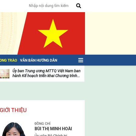
HONG TRÀO
VĂN BẢN HƯỚNG DẪN
Ủy ban Trung ương MTTQ Việt Nam ban
Toàn văn NGHỊ QU
hành Kế hoạch triển khai Chương trình...
toàn quốc Mặt trậ
oạt
Hoạt
ộng
động
ủa
của
ặt
mặt
rận
trận
GIỚI THIỆU
ĐỒNG CHÍ
BÙI THỊ MINH HOÀI
Ủy viên Bộ Chính trị,