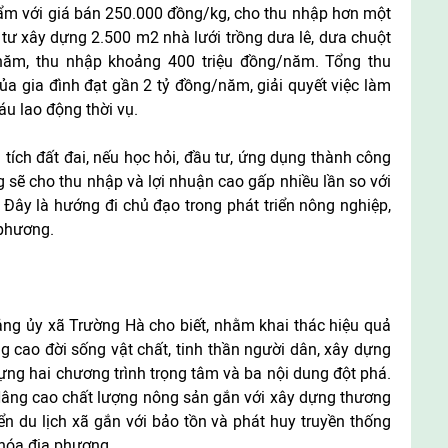
ẩm với giá bán 250.000 đồng/kg, cho thu nhập hơn một
 tư xây dựng 2.500 m2 nhà lưới trồng dưa lê, dưa chuột
năm, thu nhập khoảng 400 triệu đồng/năm. Tổng thu
a gia đình đạt gần 2 tỷ đồng/năm, giải quyết việc làm
u lao động thời vụ.
ích đất đai, nếu học hỏi, đầu tư, ứng dụng thành công
g sẽ cho thu nhập và lợi nhuận cao gấp nhiều lần so với
Đây là hướng đi chủ đạo trong phát triển nông nghiệp,
 phương.
ng ủy xã Trường Hà cho biết, nhằm khai thác hiệu quả
 cao đời sống vật chất, tinh thần người dân, xây dựng
ng hai chương trình trọng tâm và ba nội dung đột phá.
Nâng cao chất lượng nông sản gắn với xây dựng thương
iển du lịch xã gắn với bảo tồn và phát huy truyền thống
hóa địa phương.