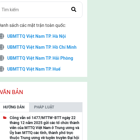
Danh sách các mặt trận toàn quốc:
UBMTTQ Việt Nam TP. Hà Nội
UBMTTQ Việt Nam TP. Hồ Chí Minh
UBMTTQ Việt Nam TP. Hải Phòng
UBMTTQ Việt Nam TP. Huế
UBMTTQ Việt Nam TP. Đà Nẵng
UBMTTQ Việt Nam TP. Cần Thơ
VĂN BẢN
UBMTTQ Việt Nam tỉnh Quảng Ninh
HƯỚNG DẪN
PHÁP LUẬT
UBMTTQ Việt Nam tỉnh Cao Bằng
Công văn số 1477/MTTW-BTT ngày 22
tháng 12 năm 2025 gửi các tổ chức thành
UBMTTQ Việt Nam tỉnh Lạng Sơn
viên của MTTQ Việt Nam ở Trung ương và
Ủy ban MTTQ các tỉnh, thành phố trực
UBMTTQ Việt Nam tỉnh Lai Châu
thuộc Trung ương về tuyên truyền Đại hội