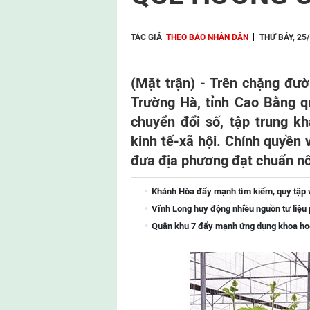
TÁC GIẢ
THEO BÁO NHÂN DÂN
THỨ BẢY, 25
(Mặt trận) -
Trên chặng đườn
Trường Hà, tỉnh Cao Bằng qu
chuyển đổi số, tập trung kh
kinh tế-xã hội. Chính quyền
đưa địa phương đạt chuẩn n
Khánh Hòa đẩy mạnh tìm kiếm, quy tập và
Vĩnh Long huy động nhiều nguồn tư liệu p
Quân khu 7 đẩy mạnh ứng dụng khoa học-