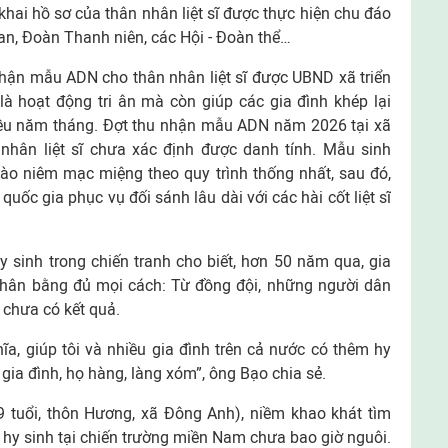
ê khai hồ sơ của thân nhân liệt sĩ được thực hiện chu đáo
an, Đoàn Thanh niên, các Hội - Đoàn thể…
nhận mẫu ADN cho thân nhân liệt sĩ được UBND xã triển
là hoạt động tri ân mà còn giúp các gia đình khép lại
hiều năm tháng. Đợt thu nhận mẫu ADN năm 2026 tại xã
 nhân liệt sĩ chưa xác định được danh tính. Mẫu sinh
o niêm mạc miệng theo quy trình thống nhất, sau đó,
uốc gia phục vụ đối sánh lâu dài với các hài cốt liệt sĩ
 sinh trong chiến tranh cho biết, hơn 50 năm qua, gia
thân bằng đủ mọi cách: Từ đồng đội, những người dân
 chưa có kết quả.
ĩa, giúp tôi và nhiều gia đình trên cả nước có thêm hy
gia đình, họ hàng, làng xóm”, ông Bạo chia sẻ.
 tuổi, thôn Hương, xã Đông Anh), niềm khao khát tìm
hy sinh tại chiến trường miền Nam chưa bao giờ nguôi.