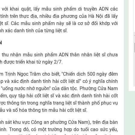
g với khai quật, lấy mẫu sinh phẩm di truyền ADN các
tính trên thực địa, nhiều địa phương của Hà Nội đã lấy
t sĩ. Các mẫu sinh phẩm này sẽ là cơ sở đối khớp với
nh xác danh tính của từng liệt sĩ.
N
 thu nhận mẫu sinh phẩm ADN thân nhân liệt sĩ chưa
h được triển khai từ ngày 2/7.
Trịnh Ngọc Trâm cho biết, "Chiến dịch 500 ngày đêm
 và xác định danh tính hài cốt liệt sĩ" có ý nghĩa chính
 lý "uống nước nhớ nguồn" của dân tộc. Phường Cửa Nam
ếm, quy tập hài cốt liệt sĩ và xác định danh tính hài cốt
ợc thông tin trong nghĩa trang liệt sĩ thành phố phục vụ
 và số hóa thông tin mẫu hài cốt liệt sĩ.
nh sát khu vực Công an phường Cửa Nam), trên địa bàn
nh. Trong đó, có một trường hợp do tuổi cao sức yếu,