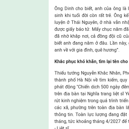
Ông Dinh cho biết, anh của ông là
sinh khi tuổi đời còn rất trẻ. Ông 
luyện ở Thái Nguyên, ở nhà vẫn nhậ
được giấy báo tử. Mấy chục năm đã 
đã nhờ khắp nơi, cả đồng đội cũ củ
biết anh đang nằm ở đâu. Lần này, 
anh về với gia đình, quê hương”.
Khắc phục khó khăn, tìm lại tên cho
Thiếu tướng Nguyễn Khắc Nhân, Phó 
thành phố Hà Nội về tìm kiếm, quy t
phát động "Chiến dịch 500 ngày đêm t
trên địa bàn tại Nghĩa trang liệt sĩ
rút kinh nghiệm trong quá trình triể
các xã, phường trên toàn địa bàn 
thông tin. Toàn lực lượng đang đặ
tháng, tức khoảng tháng 4/2027 để 
- Liệt sĩ.