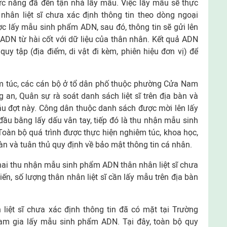
ức năng đã đến tận nhà lấy mẫu. Việc lấy mẫu sẽ thực
n nhân liệt sĩ chưa xác định thông tin theo dòng ngoại
ợc lấy mẫu sinh phẩm ADN, sau đó, thông tin sẽ gửi lên
 ADN từ hài cốt với dữ liệu của thân nhân. Kết quả ADN
uy tập (địa điểm, di vật đi kèm, phiên hiệu đơn vị) để
êm túc, các cán bộ ở tổ dân phố thuộc phường Cửa Nam
g an, Quân sự rà soát danh sách liệt sĩ trên địa bàn và
ẫu đợt này. Công dân thuộc danh sách được mời lên lấy
 đầu bằng lấy dấu vân tay, tiếp đó là thu nhận mẫu sinh
oàn bộ quá trình được thực hiện nghiêm túc, khoa học,
àn và tuân thủ quy định về bảo mật thông tin cá nhân.
hai thu nhận mẫu sinh phẩm ADN thân nhân liệt sĩ chưa
iến, số lượng thân nhân liệt sĩ cần lấy mẫu trên địa bàn
liệt sĩ chưa xác định thông tin đã có mặt tại Trường
am gia lấy mẫu sinh phẩm ADN. Tại đây, toàn bộ quy