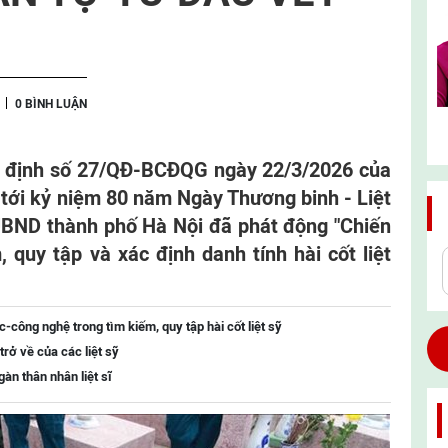
0 BÌNH LUẬN
́t định số 27/QĐ-BCĐQG ngày 22/3/2026 của
tới kỷ niệm 80 năm Ngày Thương binh - Liệt
, UBND thành phố Hà Nội đã phát động "Chiến
 quy tập và xác định danh tính hài cốt liệt
công nghệ trong tìm kiếm, quy tập hài cốt liệt sỹ
trở về của các liệt sỹ
àn thân nhân liệt sĩ