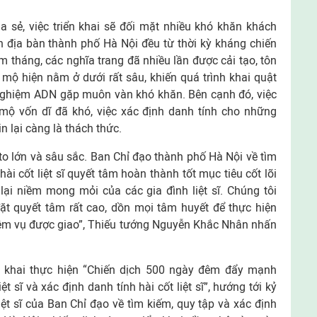
 sẻ, việc triển khai sẽ đối mặt nhiều khó khăn khách
ên địa bàn thành phố Hà Nội đều từ thời kỳ kháng chiến
tháng, các nghĩa trang đã nhiều lần được cải tạo, tôn
 mộ hiện nằm ở dưới rất sâu, khiến quá trình khai quật
nghiệm ADN gặp muôn vàn khó khăn. Bên cạnh đó, việc
 mộ vốn dĩ đã khó, việc xác định danh tính cho những
 lại càng là thách thức.
ớn và sâu sắc. Ban Chỉ đạo thành phố Hà Nội về tìm
 hài cốt liệt sĩ quyết tâm hoàn thành tốt mục tiêu cốt lõi
 lại niềm mong mỏi của các gia đình liệt sĩ. Chúng tôi
ặt quyết tâm rất cao, dồn mọi tâm huyết để thực hiện
iệm vụ được giao”, Thiếu tướng Nguyễn Khắc Nhân nhấn
hai thực hiện “Chiến dịch 500 ngày đêm đẩy mạnh
̂t sĩ và xác định danh tính hài cốt liệt sĩ”, hướng tới kỷ
iệt sĩ của Ban Chỉ đạo về tìm kiếm, quy tập và xác định