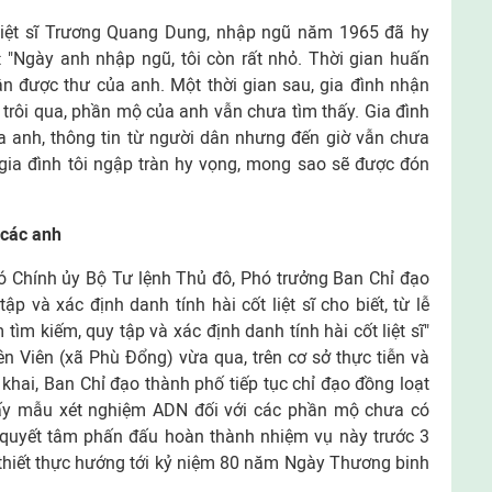
 liệt sĩ Trương Quang Dung, nhập ngũ năm 1965 đã hy
kể: "Ngày anh nhập ngũ, tôi còn rất nhỏ. Thời gian huấn
n được thư của anh. Một thời gian sau, gia đình nhận
trôi qua, phần mộ của anh vẫn chưa tìm thấy. Gia đình
a anh, thông tin từ người dân nhưng đến giờ vẫn chưa
gia đình tôi ngập tràn hy vọng, mong sao sẽ được đón
 các anh
Chính ủy Bộ Tư lệnh Thủ đô, Phó trưởng Ban Chỉ đạo
ập và xác định danh tính hài cốt liệt sĩ cho biết, từ lễ
ìm kiếm, quy tập và xác định danh tính hài cốt liệt sĩ"
 Yên Viên (xã Phù Đổng) vừa qua, trên cơ sở thực tiễn và
n khai, Ban Chỉ đạo thành phố tiếp tục chỉ đạo đồng loạt
lấy mẫu xét nghiệm ADN đối với các phần mộ chưa có
t quyết tâm phấn đấu hoàn thành nhiệm vụ này trước 3
thiết thực hướng tới kỷ niệm 80 năm Ngày Thương binh