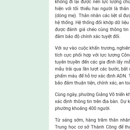
không đi lại được nên lực lượng ch
hiện với tối thiểu hai người là thâ
(dòng mẹ). Thân nhân các liệt sĩ đư
hệ thống. Hệ thống đối khớp dữ liệu
được đánh giá chéo cùng thông tin q
đảm bảo độ chính xác tuyệt đối.
Với sự vào cuộc khẩn trương, nghi
tích cực phối hợp với lực lượng Côn
tuyên truyền đến các gia đình lấy m
mẫu trải qua lần lượt các bước, bắt
phẩm máu để hỗ trợ xác định ADN. T
bảo đảm thuận tiện, chính xác, an to
Cùng ngày, phường Giảng Võ triển k
xác định thông tin trên địa bàn. Dự k
phường khoảng 400 người.
Từ sáng sớm, hàng trăm thân nhân 
Trung học cơ sở Thành Công để th