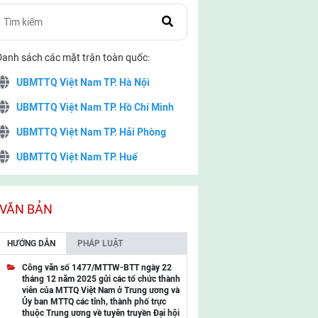
Danh sách các mặt trận toàn quốc:
UBMTTQ Việt Nam TP. Hà Nội
UBMTTQ Việt Nam TP. Hồ Chí Minh
UBMTTQ Việt Nam TP. Hải Phòng
UBMTTQ Việt Nam TP. Huế
UBMTTQ Việt Nam TP. Đà Nẵng
UBMTTQ Việt Nam TP. Cần Thơ
VĂN BẢN
UBMTTQ Việt Nam tỉnh Quảng Ninh
HƯỚNG DẪN
PHÁP LUẬT
UBMTTQ Việt Nam tỉnh Cao Bằng
Công văn số 1477/MTTW-BTT ngày 22
tháng 12 năm 2025 gửi các tổ chức thành
UBMTTQ Việt Nam tỉnh Lạng Sơn
viên của MTTQ Việt Nam ở Trung ương và
Ủy ban MTTQ các tỉnh, thành phố trực
UBMTTQ Việt Nam tỉnh Lai Châu
thuộc Trung ương về tuyên truyền Đại hội