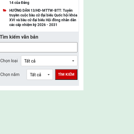
14 của Đảng
UBMTTQ Việt Nam tỉnh Điện Biên
HƯỚNG DẪN 13/HD-MTTW-BTT: Tuyên
truyền cuộc bầu cử đại biểu Quốc hội khóa
UBMTTQ Việt Nam tỉnh Sơn La
XVI và bầu cử đại biểu Hội đồng nhân dân
các cấp nhiệm kỳ 2026 - 2031
UBMTTQ Việt Nam tỉnh Thanh Hóa
Tìm kiếm văn bản
UBMTTQ Việt Nam tỉnh Nghệ An
UBMTTQ Việt Nam tỉnh Hà Tĩnh
UBMTTQ Việt Nam tỉnh Tuyên Quang
Chọn loại
UBMTTQ Việt Nam tỉnh Lào Cai
Chọn năm
TÌM KIẾM
UBMTTQ Việt Nam tỉnh Thái Nguyên
UBMTTQ Việt Nam tỉnh Phú Thọ
UBMTTQ Việt Nam tỉnh Bắc Ninh
UBMTTQ Việt Nam tỉnh Hưng Yên
UBMTTQ Việt Nam tỉnh Ninh Bình
UBMTTQ Việt Nam tỉnh Quảng Trị