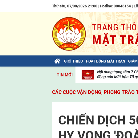
Thứ sáu, 07/08/2026 21:00 | Hotline: 08046154 |
Li
GIỚI THIỆU
HOẠT ĐỘNG MẶT TRẬN
GIÁM
Bài viết của Tổng Bí thư Tô Lâm: TIẾN
Nội dung trọng tâm 7 C
TIN MỚI
LÊN! TOÀN THẮNG ẮT VỀ TA!
động của Mặt trận Tổ qu
Thư
viện
CÁC CUỘC VẬN ĐỘNG, PHONG TRÀO 
video
CHIẾN DỊCH 
HY VỌNG 'ĐOÀ