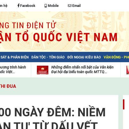
ên hệ
Facebook
Mobile
Email
 SÁT & PHẢN BIỆN
DÂN TỘC - TÔN GIÁO
ĐỐI NGOẠI KIỀU BÀO
VẬN ĐỘNG - P
hương trình hành
Những điểm nhấn nổi bật của Văn kiện
ốc Việt...
Đại hội đại biểu toàn quốc MTTQ...
Thư
H
viện
đ
THI ĐUA
video
c
m
t
500 NGÀY ĐÊM: NIỀM
N TỤ' TỪ DẤU VẾT