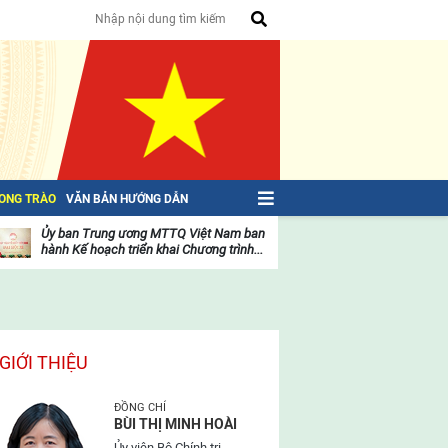
HONG TRÀO
VĂN BẢN HƯỚNG DẪN
Ủy ban Trung ương MTTQ Việt Nam ban
Toàn văn NGHỊ QU
hành Kế hoạch triển khai Chương trình...
toàn quốc Mặt trậ
oạt
Hoạt
ộng
động
ủa
của
ặt
mặt
rận
trận
GIỚI THIỆU
ĐỒNG CHÍ
BÙI THỊ MINH HOÀI
Ủy viên Bộ Chính trị,