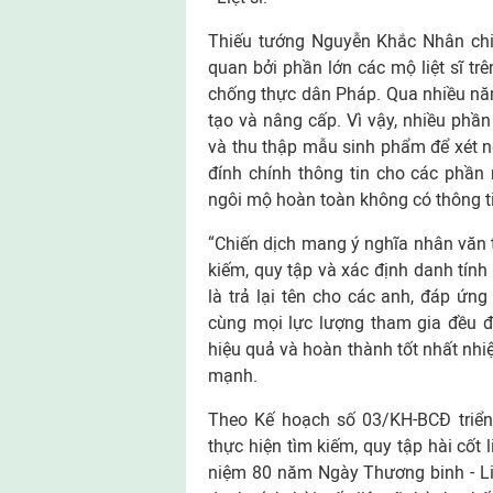
Thiếu tướng Nguyễn Khắc Nhân chia
quan bởi phần lớn các mộ liệt sĩ tr
chống thực dân Pháp. Qua nhiều năm 
tạo và nâng cấp. Vì vậy, nhiều phần
và thu thập mẫu sinh phẩm để xét 
đính chính thông tin cho các phần
ngôi mộ hoàn toàn không có thông tin
“Chiến dịch mang ý nghĩa nhân văn to l
kiếm, quy tập và xác định danh tính
là trả lại tên cho các anh, đáp ứng
cùng mọi lực lượng tham gia đều đ
hiệu quả và hoàn thành tốt nhất nh
mạnh.
Theo Kế hoạch số 03/KH-BCĐ triển k
thực hiện tìm kiếm, quy tập hài cốt liẹ
niệm 80 năm Ngày Thương binh - L