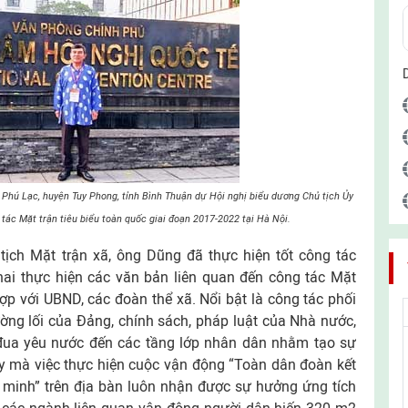
hú Lạc, huyện Tuy Phong, tỉnh Bình Thuận dự Hội nghị biểu dương Chủ tịch Ủy
ác Mặt trận tiêu biểu toàn quốc giai đoạn 2017-2022 tại Hà Nội.
 tịch Mặt trận xã, ông Dũng đã thực hiện tốt công tác
hai thực hiện các văn bản liên quan đến công tác Mặt
hợp với UBND, các đoàn thể xã. Nổi bật là công tác phối
ờng lối của Đảng, chính sách, pháp luật của Nhà nước,
 đua yêu nước đến các tầng lớp nhân dân nhằm tạo sự
y mà việc thực hiện cuộc vận động “Toàn dân đoàn kết
 minh” trên địa bàn luôn nhận được sự hưởng ứng tích