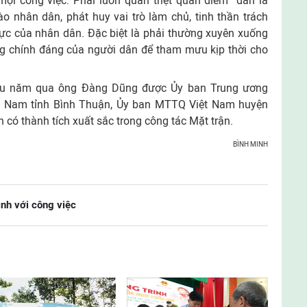
ọi công việc. Phải luôn quán triệt quan điểm “dân là
ào nhân dân, phát huy vai trò làm chủ, tinh thần trách
ực của nhân dân. Đặc biệt là phải thường xuyên xuống
ng chính đáng của người dân để tham mưu kịp thời cho
hiều năm qua ông Đàng Dũng được Ủy ban Trung ương
 Nam tỉnh Bình Thuận, Ủy ban MTTQ Việt Nam huyện
 có thành tích xuất sắc trong công tác Mặt trận.
BÌNH MINH
ình với công việc