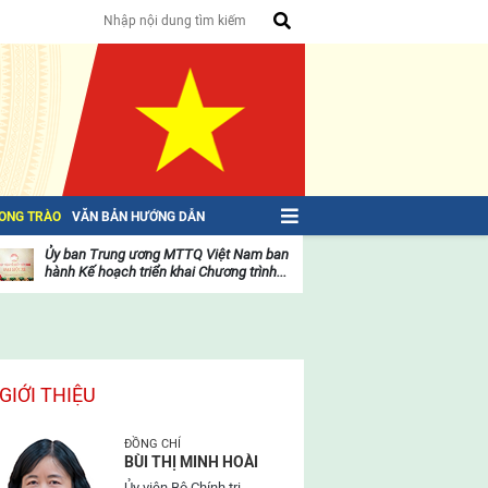
HONG TRÀO
VĂN BẢN HƯỚNG DẪN
Ủy ban Trung ương MTTQ Việt Nam ban
Toàn văn NGHỊ QU
hành Kế hoạch triển khai Chương trình...
toàn quốc Mặt trậ
oạt
Hoạt
ộng
động
ủa
của
ặt
mặt
rận
trận
GIỚI THIỆU
ĐỒNG CHÍ
BÙI THỊ MINH HOÀI
Ủy viên Bộ Chính trị,