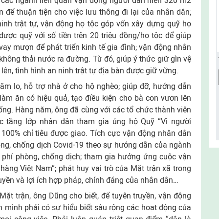
 các ngành liên quan vận động người dân hiến 320 m2
để thuận tiện cho việc lưu thông đi lại của nhân dân;
ninh trật tự, vận động họ tộc góp vốn xây dựng quỹ họ
được quỹ với số tiền trên 20 triệu đồng/họ tộc để giúp
ay mượn để phát triển kinh tế gia đình; vận động nhân
không thải nước ra đường. Từ đó, giúp ý thức giữ gìn vệ
ên, tình hình an ninh trật tự địa bàn được giữ vững.
ăm lo, hỗ trợ nhà ở cho hộ nghèo; giúp đỡ, hướng dẫn
àm ăn có hiệu quả, tạo điều kiện cho bà con vươn lên
ống. Hàng năm, ông đã cùng với các tổ chức thành viên
ác tầng lớp nhân dân tham gia ủng hộ Quỹ “Vì người
 100% chỉ tiêu được giao. Tích cực vận động nhân dân
òng, chống dịch Covid-19 theo sự hướng dẫn của ngành
 phí phòng, chống dịch; tham gia hưởng ứng cuộc vận
àng Việt Nam”; phát huy vai trò của Mặt trận xã trong
quyền và lợi ích hợp pháp, chính đáng của nhân dân…
Mặt trận, ông Dũng cho biết, để tuyên truyền, vận động
n mình phải có sự hiểu biết sâu rộng các hoạt động của