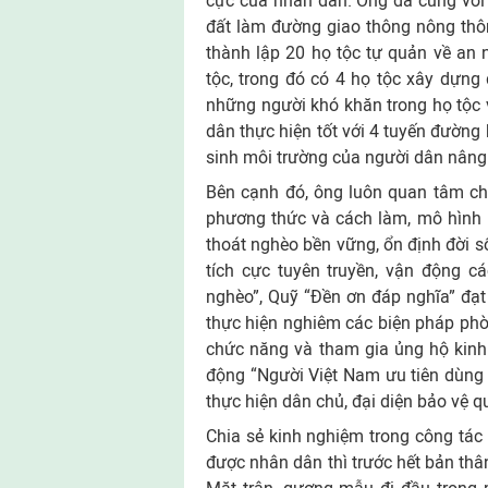
cực của nhân dân. Ông đã cùng với
đất làm đường giao thông nông thôn 
thành lập 20 họ tộc tự quản về an 
tộc, trong đó có 4 họ tộc xây dựng 
những người khó khăn trong họ tộc v
dân thực hiện tốt với 4 tuyến đường 
sinh môi trường của người dân nâng l
Bên cạnh đó, ông luôn quan tâm ch
phương thức và cách làm, mô hình l
thoát nghèo bền vững, ổn định đời s
tích cực tuyên truyền, vận động c
nghèo”, Quỹ “Đền ơn đáp nghĩa” đạt
thực hiện nghiêm các biện pháp ph
chức năng và tham gia ủng hộ kinh
động “Người Việt Nam ưu tiên dùng h
thực hiện dân chủ, đại diện bảo vệ 
Chia sẻ kinh nghiệm trong công tác 
được nhân dân thì trước hết bản thâ