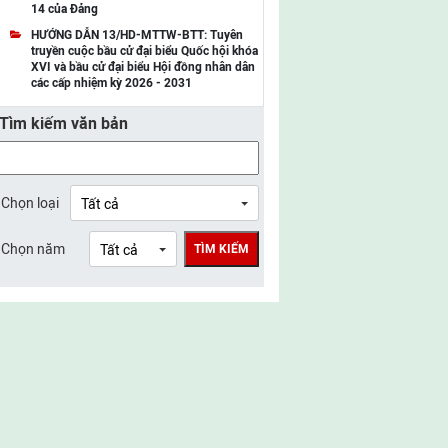
14 của Đảng
UBMTTQ Việt Nam tỉnh Điện Biên
HƯỚNG DẪN 13/HD-MTTW-BTT: Tuyên
truyền cuộc bầu cử đại biểu Quốc hội khóa
UBMTTQ Việt Nam tỉnh Sơn La
XVI và bầu cử đại biểu Hội đồng nhân dân
các cấp nhiệm kỳ 2026 - 2031
UBMTTQ Việt Nam tỉnh Thanh Hóa
Tìm kiếm văn bản
UBMTTQ Việt Nam tỉnh Nghệ An
UBMTTQ Việt Nam tỉnh Hà Tĩnh
UBMTTQ Việt Nam tỉnh Tuyên Quang
Chọn loại
UBMTTQ Việt Nam tỉnh Lào Cai
Chọn năm
TÌM KIẾM
UBMTTQ Việt Nam tỉnh Thái Nguyên
UBMTTQ Việt Nam tỉnh Phú Thọ
UBMTTQ Việt Nam tỉnh Bắc Ninh
UBMTTQ Việt Nam tỉnh Hưng Yên
UBMTTQ Việt Nam tỉnh Ninh Bình
UBMTTQ Việt Nam tỉnh Quảng Trị