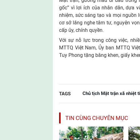
Mặt trận, gương mẫu đi đầu trong m
gốc” vì lợi ích của nhân dân, dựa v
nhiệm, sức sáng tạo và mọi nguồn l
cơ sở lắng nghe tâm tư, nguyện vọ
cấp ủy, chính quyền.
Với sự nỗ lực trong công việc, n
MTTQ Việt Nam, Ủy ban MTTQ Việt
Tuy Phong tặng bằng khen, giấy khen
Chủ tịch Mặt trận xã nhiệt t
TAGS
TIN CÙNG CHUYÊN MỤC