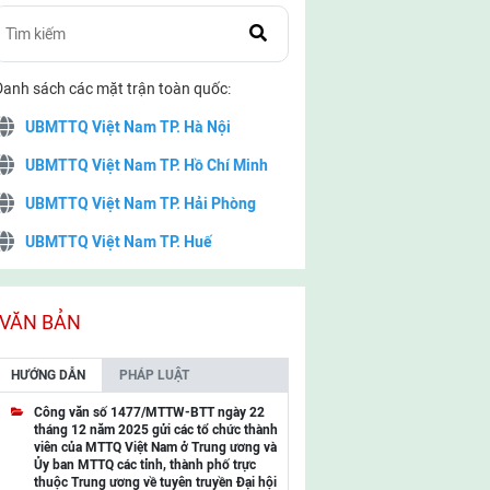
Danh sách các mặt trận toàn quốc:
UBMTTQ Việt Nam TP. Hà Nội
UBMTTQ Việt Nam TP. Hồ Chí Minh
UBMTTQ Việt Nam TP. Hải Phòng
UBMTTQ Việt Nam TP. Huế
UBMTTQ Việt Nam TP. Đà Nẵng
UBMTTQ Việt Nam TP. Cần Thơ
VĂN BẢN
UBMTTQ Việt Nam tỉnh Quảng Ninh
HƯỚNG DẪN
PHÁP LUẬT
UBMTTQ Việt Nam tỉnh Cao Bằng
Công văn số 1477/MTTW-BTT ngày 22
tháng 12 năm 2025 gửi các tổ chức thành
UBMTTQ Việt Nam tỉnh Lạng Sơn
viên của MTTQ Việt Nam ở Trung ương và
Ủy ban MTTQ các tỉnh, thành phố trực
UBMTTQ Việt Nam tỉnh Lai Châu
thuộc Trung ương về tuyên truyền Đại hội