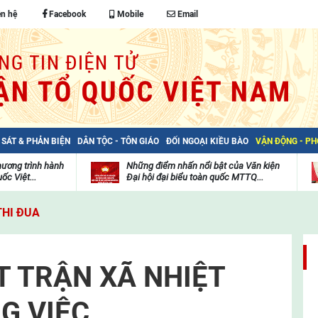
ên hệ
Facebook
Mobile
Email
 SÁT & PHẢN BIỆN
DÂN TỘC - TÔN GIÁO
ĐỐI NGOẠI KIỀU BÀO
VẬN ĐỘNG - P
hương trình hành
Những điểm nhấn nổi bật của Văn kiện
ốc Việt...
Đại hội đại biểu toàn quốc MTTQ...
Thư
H
viện
đ
THI ĐUA
video
c
m
t
T TRẬN XÃ NHIỆT
G VIỆC