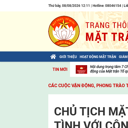
Thứ bảy, 08/08/2026 12:11 | Hotline: 08046154 |
Li
GIỚI THIỆU
HOẠT ĐỘNG MẶT TRẬN
GIÁM
Bài viết của Tổng Bí thư Tô Lâm: TIẾN
Nội dung trọng tâm 7 C
TIN MỚI
LÊN! TOÀN THẮNG ẮT VỀ TA!
động của Mặt trận Tổ qu
Thư
viện
CÁC CUỘC VẬN ĐỘNG, PHONG TRÀO 
video
CHỦ TỊCH MẶ
TÌNH VỚI CÔN