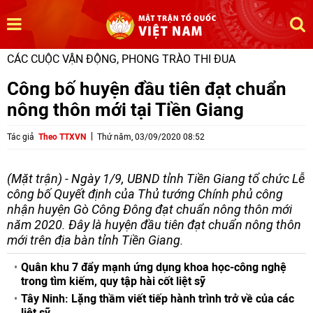
CÁC CUỘC VẬN ĐỘNG, PHONG TRÀO THI ĐUA
Công bố huyện đầu tiên đạt chuẩn
nông thôn mới tại Tiền Giang
Tác giả
Theo TTXVN
Thứ năm, 03/09/2020 08:52
(Mặt trận) - Ngày 1/9, UBND tỉnh Tiền Giang tổ chức Lễ
công bố Quyết định của Thủ tướng Chính phủ công
nhận huyện Gò Công Đông đạt chuẩn nông thôn mới
năm 2020. Đây là huyện đầu tiên đạt chuẩn nông thôn
mới trên địa bàn tỉnh Tiền Giang.
Quân khu 7 đẩy mạnh ứng dụng khoa học-công nghệ
trong tìm kiếm, quy tập hài cốt liệt sỹ
Tây Ninh: Lặng thầm viết tiếp hành trình trở về của các
liệt sỹ