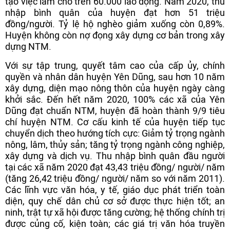
tạo việc làm cho trên 60.000 lao động. Năm 2020, thu
nhập bình quân của huyện đạt hơn 51 triệu
đồng/người. Tỷ lệ hộ nghèo giảm xuống còn 0,89%.
Huyện không còn nợ đọng xây dựng cơ bản trong xây
dựng NTM.
Với sự tập trung, quyết tâm cao của cấp ủy, chính
quyền và nhân dân huyện Yên Dũng, sau hơn 10 năm
xây dựng, diện mạo nông thôn của huyện ngày càng
khởi sắc. Đến hết năm 2020, 100% các xã của Yên
Dũng đạt chuẩn NTM, huyện đã hoàn thành 9/9 tiêu
chí huyện NTM. Cơ cấu kinh tế của huyện tiếp tục
chuyển dịch theo hướng tích cực: Giảm tỷ trọng ngành
nông, lâm, thủy sản; tăng tỷ trọng ngành công nghiệp,
xây dựng và dịch vụ. Thu nhập bình quân đầu người
tại các xã năm 2020 đạt 43,43 triệu đồng/ người/ năm
(tăng 26,42 triệu đồng/ người/ năm so với năm 2011).
Các lĩnh vực văn hóa, y tế, giáo dục phát triển toàn
diện, quy chế dân chủ cơ sở được thực hiện tốt; an
ninh, trật tự xã hội được tăng cường; hệ thống chính trị
được củng cố, kiện toàn; các giá trị văn hóa truyền