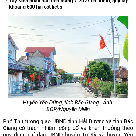
Tây Ninh phấn đấu đến tháng 7-2027 tìm kiếm, quy tập
khoảng 600 hài cốt liệt sĩ
Huyện Yên Dũng, tỉnh Bắc Giang. Ảnh:
BGP/Nguyễn Miền
Phó Thủ tướng giao UBND tỉnh Hải Dương và tỉnh Bắc
Giang có trách nhiệm công bố và khen thưởng theo
quy định; chỉ đạo UBND huyện Tứ Kỳ và huyện Yên