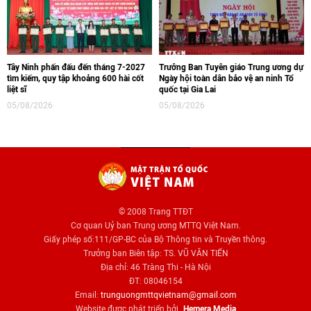
Tây Ninh phấn đấu đến tháng 7-2027
Trưởng Ban Tuyên giáo Trung ương dự
tìm kiếm, quy tập khoảng 600 hài cốt
Ngày hội toàn dân bảo vệ an ninh Tổ
liệt sĩ
quốc tại Gia Lai
05/08/2026
05/08/2026
© 2008 Trang TTĐT
Cơ quan Uỷ ban Trung ương MTTQ Việt Nam.
Giấy phép số:111/GP-BC của Bộ Thông tin và Truyền thông.
Trưởng ban Biên tập: TS. VŨ VĂN TIẾN
Địa chỉ: 46 Tràng Thi - Hà Nội
ĐT: 08046154
Email:
trunguongmttqvietnam@gmail.com
Website được phát triển bởi
Hemera Media