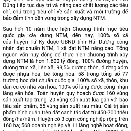
Dũng tiếp tục duy trì và nâng cao chất lượng các tiêu
chí, chú trọng tiêu chí về sản xuất và môi trường để
bảo đảm tính bền vững trong xây dựng NTM.
Sau hơn 10 năm thực hiện Chương trình mục tiêu
quốc gia xây dựng NTM, đến nay, 100% số xã
của huyện Tứ Kỳ được UBND tỉnh Hải Dương công
nhận đạt chuẩn NTM, 1 xã đạt NTM nâng cao. Tổng
nguồn vốn huy động để thực hiện chương trình xây
dựng NTM là hơn 1.600 tỷ đồng. 100% đường huyện,
đường trục xã, liên xã; 98,5% đường thôn, đường xóm
được nhựa hóa, bê tông hóa. 58 trong tổng số 77
trường học đạt chuẩn quốc gia. 100% số xã, thôn, khu
dân cư có nhà văn hóa; 100% số làng được công nhận
làng văn hóa. Toàn huyện quy hoạch được 160 vùng
sản xuất tập trung, 20 vùng sản xuất lúa gắn với bao
tiêu sản phẩm, 65 vùng sản xuất rau màu. Giá trị sản
phẩm bình quân trên đất canh tác đạt từ 450-700 triệu
đồng/ha/năm. Huyện có 3 cụm công nghiệp rộng trên
160 ha; 568 doanh nghiệp và 11 làng nghề hoạt động,