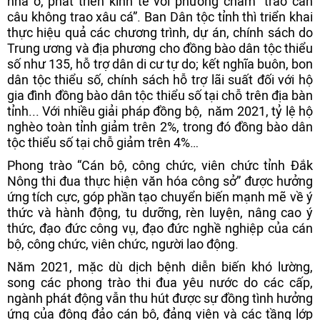
nhà ở, phát triển kinh tế với phương châm “trao cần
câu không trao xâu cá”. Ban Dân tộc tỉnh thì triển khai
thực hiệu quả các chương trình, dự án, chính sách do
Trung ương và địa phương cho đồng bào dân tộc thiểu
số như 135, hỗ trợ dân di cư tự do; kết nghĩa buôn, bon
dân tộc thiểu số, chính sách hỗ trợ lãi suất đối với hộ
gia đình đồng bào dân tộc thiểu số tại chỗ trên địa bàn
tỉnh... Với nhiều giải pháp đồng bộ, năm 2021, tỷ lệ hộ
nghèo toàn tỉnh giảm trên 2%, trong đó đồng bào dân
tộc thiểu số tại chỗ giảm trên 4%…
Phong trào “Cán bộ, công chức, viên chức tỉnh Đắk
Nông thi đua thực hiện văn hóa công sở” được hưởng
ứng tích cực, góp phần tạo chuyển biến mạnh mẽ về ý
thức và hành động, tu dưỡng, rèn luyện, nâng cao ý
thức, đạo đức công vụ, đạo đức nghề nghiệp của cán
bộ, công chức, viên chức, người lao động.
Năm 2021, mặc dù dịch bệnh diễn biến khó lường,
song các phong trào thi đua yêu nước do các cấp,
ngành phát động vẫn thu hút được sự đồng tình hưởng
ứng của đông đảo cán bộ, đảng viên và các tầng lớp