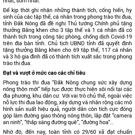
nhất, sớm nhất.
Để kịp thời ghi nhận những thành tích, cống hiến, hy
sinh của các tập thể, cá nhân trong phong trào thi đua,
tỉnh Đắk Nông đã đề nghị Thủ tướng Chính phủ tặng
thưởng Bằng khen cho 3 tập thể và 1 cá nhân đã có
thành tích trong công tác phòng, chống dịch Covid-19
trên địa bàn tỉnh. Chủ tịch UBND tỉnh đã quyết định
tặng thưởng Bằng khen cho 69 tập thể, 117 cá nhân
và 3 hộ gia đình đã có thành tích xuất sắc trong phong
trào thi đua.
Đạt và vượt ở mức cao các chỉ tiêu
Phong trào thi đua “Ðắk Nông chung sức xây dựng
nông thôn mới” tiếp tục được thực hiện sôi nổi tại các
địa phương, khu dân cư. Với vai trò chủ thể, ngoài việc
nỗ lực thi đua lao động, xây dựng và nhân rộng các mô
hình sản xuất hiệu quả, người dân còn tích cực đóng
góp làm đường giao thông nông thôn, lắp đặt “camera
an ninh”, “thắp sáng đường quê”, “đường hoa”…
Nhờ đó, đến nay, toàn tỉnh có 29/60 xã đạt chuẩn