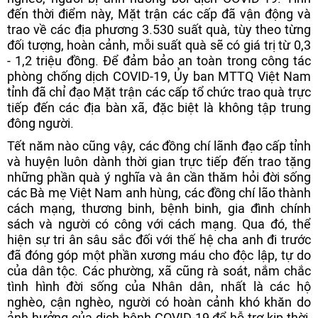
đến thời điểm này, Mặt trận các cấp đã vận động và
trao về các địa phương 3.530 suất quà, tùy theo từng
đối tượng, hoàn cảnh, mỗi suất quà sẽ có giá trị từ 0,3
- 1,2 triệu đồng. Để đảm bảo an toàn trong công tác
phòng chống dịch COVID-19, Ủy ban MTTQ Việt Nam
tỉnh đã chỉ đạo Mặt trận các cấp tổ chức trao quà trực
tiếp đến các địa bàn xã, đặc biệt là không tập trung
đông người.
Tết năm nào cũng vậy, các đồng chí lãnh đạo cấp tỉnh
và huyện luôn dành thời gian trực tiếp đến trao tặng
những phần quà ý nghĩa và ân cần thăm hỏi đời sống
các Bà mẹ Việt Nam anh hùng, các đồng chí lão thành
cách mạng, thương binh, bệnh binh, gia đình chính
sách và người có công với cách mạng. Qua đó, thể
hiện sự tri ân sâu sắc đối với thế hệ cha anh đi trước
đã đóng góp một phần xương máu cho độc lập, tự do
của dân tộc. Các phường, xã cũng rà soát, nắm chắc
tình hình đời sống của Nhân dân, nhất là các hộ
nghèo, cận nghèo, người có hoàn cảnh khó khăn do
ảnh hưởng của dịch bệnh COVID-19 để hỗ trợ kịp thời,