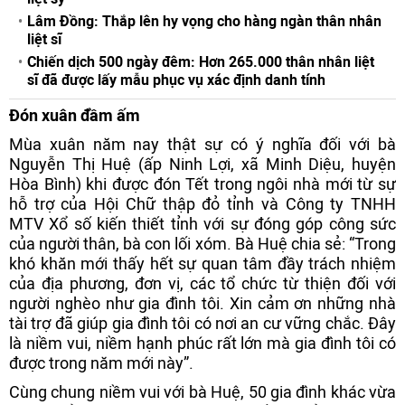
Lâm Đồng: Thắp lên hy vọng cho hàng ngàn thân nhân
liệt sĩ
Chiến dịch 500 ngày đêm: Hơn 265.000 thân nhân liệt
sĩ đã được lấy mẫu phục vụ xác định danh tính
Đón xuân đầm ấm
Mùa xuân năm nay thật sự có ý nghĩa đối với bà
Nguyễn Thị Huệ (ấp Ninh Lợi, xã Minh Diệu, huyện
Hòa Bình) khi được đón Tết trong ngôi nhà mới từ sự
hỗ trợ của Hội Chữ thập đỏ tỉnh và Công ty TNHH
MTV Xổ số kiến thiết tỉnh với sự đóng góp công sức
của người thân, bà con lối xóm. Bà Huệ chia sẻ: “Trong
khó khăn mới thấy hết sự quan tâm đầy trách nhiệm
của địa phương, đơn vị, các tổ chức từ thiện đối với
người nghèo như gia đình tôi. Xin cảm ơn những nhà
tài trợ đã giúp gia đình tôi có nơi an cư vững chắc. Đây
là niềm vui, niềm hạnh phúc rất lớn mà gia đình tôi có
được trong năm mới này”.
Cùng chung niềm vui với bà Huệ, 50 gia đình khác vừa