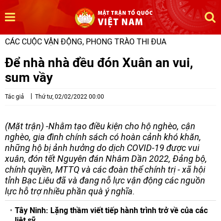
CÁC CUỘC VẬN ĐỘNG, PHONG TRÀO THI ĐUA
Để nhà nhà đều đón Xuân an vui,
sum vầy
Tác giả
Thứ tư, 02/02/2022 00:00
(Mặt trận) -Nhằm tạo điều kiện cho hộ nghèo, cận
nghèo, gia đình chính sách có hoàn cảnh khó khăn,
những hộ bị ảnh hưởng do dịch COVID-19 được vui
xuân, đón tết Nguyên đán Nhâm Dần 2022, Đảng bộ,
chính quyền, MTTQ và các đoàn thể chính trị - xã hội
tỉnh Bạc Liêu đã và đang nỗ lực vận động các nguồn
lực hỗ trợ nhiều phần quà ý nghĩa.
Tây Ninh: Lặng thầm viết tiếp hành trình trở về của các
liệt sỹ