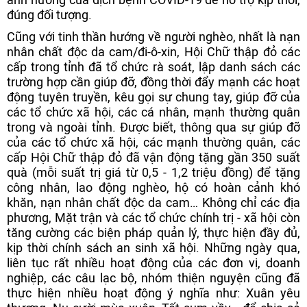
đúng đối tượng.
Cũng với tinh thần hướng về người nghèo, nhất là nạn
nhân chất độc da cam/đi-ô-xin, Hội Chữ thập đỏ các
cấp trong tỉnh đã tổ chức rà soát, lập danh sách các
trường hợp cần giúp đỡ, đồng thời đẩy mạnh các hoạt
động tuyên truyền, kêu gọi sự chung tay, giúp đỡ của
các tổ chức xã hội, các cá nhân, mạnh thường quân
trong và ngoài tỉnh. Được biết, thông qua sự giúp đỡ
của các tổ chức xã hội, các mạnh thường quân, các
cấp Hội Chữ thập đỏ đã vận động tặng gần 350 suất
quà (mỗi suất trị giá từ 0,5 - 1,2 triệu đồng) để tặng
công nhân, lao động nghèo, hộ có hoàn cảnh khó
khăn, nạn nhân chất độc da cam… Không chỉ các địa
phương, Mặt trận và các tổ chức chính trị - xã hội còn
tăng cường các biện pháp quản lý, thực hiện đầy đủ,
kịp thời chính sách an sinh xã hội. Những ngày qua,
liên tục rất nhiều hoạt động của các đơn vị, doanh
nghiệp, các câu lạc bộ, nhóm thiện nguyện cũng đã
thực hiện nhiều hoạt động ý nghĩa như: Xuân yêu