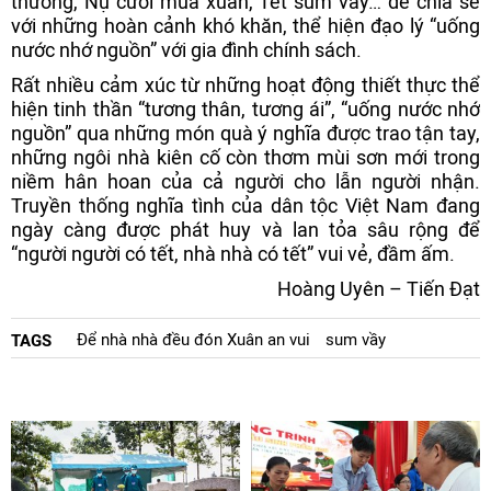
thương, Nụ cười mùa xuân, Tết sum vầy… để chia sẻ
với những hoàn cảnh khó khăn, thể hiện đạo lý “uống
nước nhớ nguồn” với gia đình chính sách.
Rất nhiều cảm xúc từ những hoạt động thiết thực thể
hiện tinh thần “tương thân, tương ái”, “uống nước nhớ
nguồn” qua những món quà ý nghĩa được trao tận tay,
những ngôi nhà kiên cố còn thơm mùi sơn mới trong
niềm hân hoan của cả người cho lẫn người nhận.
Truyền thống nghĩa tình của dân tộc Việt Nam đang
ngày càng được phát huy và lan tỏa sâu rộng để
“người người có tết, nhà nhà có tết” vui vẻ, đầm ấm.
Hoàng Uyên – Tiến Đạt
Để nhà nhà đều đón Xuân an vui
sum vầy
TAGS