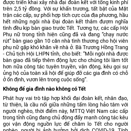
được triển khai xây nhà đại đoàn kết với tổng kinh phí
trên 2,5 tỷ đồng. Với sự khẩn trương, tất bật của Mặt
trận các cấp, sự phối hợp tích cực của địa phương, hầu
hết những ngôi nhà Đại đoàn kết thắm đượm nghĩa
tình đều kịp bàn giao trước Tết. Tương tự, các cấp Hội
Phụ nữ trong tỉnh hiện cũng đã và đang “chạy nước
rút” bàn giao gần 10 căn nhà tình thương cho hội viên
phụ nữ gặp khó khăn về nhà ở. Bà Trương Hồng Trang
- Chủ tịch Hội LHPN tỉnh, cho biết: “Mỗi ngôi nhà được
bàn giao đã tiếp thêm động lực cho chúng tôi làm tốt
hơn nữa công tác tuyên truyền, vận động, kêu gọi sự
ủng hộ của toàn xã hội để giúp đỡ các gia đình có chỗ
ở ổn định, vươn lên trong cuộc sống”.
Không để gia đình nào không có Tết
Phát huy vai trò tập hợp khối đại đoàn kết, nhân đạo,
từ thiện, là cầu nối giữa những tấm lòng hảo tâm với
người nghèo, thời điểm này, MTTQ Việt Nam các cấp
trong tỉnh cũng đang chủ động đẩy mạnh công tác kêu
gọi vận động nguồn lực để chăm lo Tết cho người
nghèo, người bị ảnh hưởng bởi dịch COVID-19. Tính