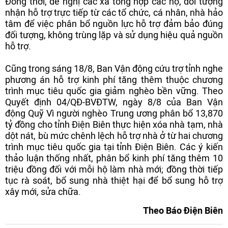
Đồng thời, đề nghị các xã tổng hợp các hộ, đối tượng
nhận hỗ trợ trực tiếp từ các tổ chức, cá nhân, nhà hảo
tâm để việc phân bổ nguồn lực hỗ trợ đảm bảo đúng
đối tượng, không trùng lặp và sử dụng hiệu quả nguồn
hỗ trợ.
Cũng trong sáng 18/8, Ban Vận động cứu trợ tỉnh nghe
phương án hỗ trợ kinh phí tăng thêm thuộc chương
trình mục tiêu quốc gia giảm nghèo bền vững. Theo
Quyết định 04/QĐ-BVĐTW, ngày 8/8 của Ban Vận
động Quỹ Vì người nghèo Trung ương phân bổ 13,870
tỷ đồng cho tỉnh Điện Biên thực hiện xóa nhà tạm, nhà
dột nát, bù mức chênh lệch hỗ trợ nhà ở từ hai chương
trình mục tiêu quốc gia tại tỉnh Điện Biên. Các ý kiến
thảo luận thống nhất, phân bổ kinh phí tăng thêm 10
triệu đồng đối với mỗi hộ làm nhà mới; đồng thời tiếp
tục rà soát, bổ sung nhà thiệt hại để bổ sung hỗ trợ
xây mới, sửa chữa.
Theo Báo Điện Biên