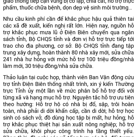
giao thông tiếp cận vùng bị cô lập, chia cắt, hỗ trợ thực
phẩm, thuốc chữa bệnh, dọn dẹp vệ sinh môi trường…
Nhu cầu kinh phí cần để khắc phục hậu quả thiên tai
các xã đề xuất, kiến nghị rất lớn. Hiện nay, nguồn hỗ
trợ khắc phục mưa lũ ở Điện Biên chuyển qua ngân
sách tỉnh, Bộ CHQS tỉnh và đơn vị hỗ trợ trực tiếp tới
trao cho địa phương, cơ sở. Bộ CHQS tỉnh đang tập
trung xây dựng, hoàn thành 80 nhà xây mới, sửa chữa
241 nhà hư hỏng với mức hỗ trợ 100 triệu đồng/nhà
làm mới, 30 triệu đồng/nhà sửa chữa.
Thảo luận tại cuộc họp, thành viên Ban Vận động cứu
trợ tỉnh Điện Biên thống nhất trình, xin ý kiến Thường
trực Tỉnh ủy một lần về mức phân bổ hỗ trợ đối với
từng xã và hạng mục hỗ trợ. Nguyên tắc hỗ trợ ưu tiên
theo hướng: Hỗ trợ hộ có nhà bị đổ, sập, trôi hoàn
toàn, nhà phải di dời khẩn cấp, cần di dời; hỗ trợ học
sinh có sách vở, đồ dùng học tập bị mất, hư hỏng; hỗ
trợ khắc phục thiệt hại sản xuất nông nghiệp; hỗ trợ
sửa chữa, khôi phục công trình hạ tầng thiết yếu.