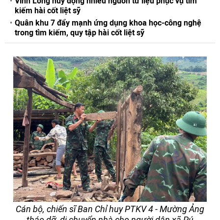
Vĩnh Long huy động nhiều nguồn tư liệu phục vụ tìm
kiếm hài cốt liệt sỹ
Quân khu 7 đẩy mạnh ứng dụng khoa học-công nghệ
trong tìm kiếm, quy tập hài cốt liệt sỹ
Cán bộ, chiến sĩ Ban Chỉ huy PTKV 4 - Mường Ảng
tháo dỡ, di chuyển nhà cho người dân xã Pú