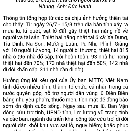
Nhung. Ảnh: Đức Hạnh
Thông tin tổng hợp từ các xã chịu ảnh hưởng thiên tai
cho thấy: Từ ngày 26/7 - 15/8 trên địa bàn tỉnh xảy ra
mưa lũ, lũ quét, sạt lở đất gây thiệt hại nặng nề về
người và tài sản. Thiệt hại nặng nhất tại 6 xã: Xa Dung,
Tìa Dình, Na Son, Mường Luân, Pu Nhi, Phình Giàng
với 10 người tử vong, 14 người bị thương; thiệt hại 815
nhà ở (96 nhà đổ sập, trôi hoàn toàn; 93 nhà hư hỏng
thiệt hại đến 70%; 173 nhà thiệt hại đến 50%; 142 nhà
di dời khẩn cấp; 311 nhà cần di dời).
Hưởng ứng lời kêu gọi của Ủy ban MTTQ Việt Nam
tỉnh đã có nhiều tỉnh, thành, tổ chức, cá nhân trong cả
nước quyên góp, hỗ trợ người dân vùng lũ Điện Biên
bằng nhu yếu phẩm, thuốc men, tiền mặt để đồng bào
sớm ổn định cuộc sống. Ngay sau mưa lũ, Ban Vận
động cứu trợ tỉnh, UBND tỉnh, lực lượng vũ trang tỉnh
và các ban, ngành đã triển khai công tác cứu trợ, di dời
người dân khỏi khu vực sạt lở, nguy hiểm; khắc phục