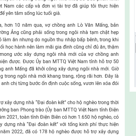
 Nam các cấp và đơn vị tài trợ đã giúp tôi thực hiện
ể yên tâm sống lúc tuổi già.
, hơn 10 năm qua, vợ chồng anh Lò Văn Mấng, bản
ờng Ảng cũng phải sống trong ngôi nhà tạm chật hẹp
ó làm ăn nhưng do nguồn thu nhập bấp bênh, trong khi
uổi học hành nên làm mãi gia đình cũng chỉ đủ ăn, thậm
hế, mong ước xây dựng ngôi nhà mới của vợ chồng anh
hiện được. Được Ủy ban MTTQ Việt Nam tỉnh hỗ trợ 50
ồng anh Mấng đã khởi công xây dựng ngôi nhà mới. Giờ
 trong ngôi nhà mới khang trang, rộng rãi hơn. Đây là
 anh chị từng bước ổn định cuộc sống, vươn lên xóa đói
trợ xây dựng nhà “Đại đoàn kết” cho hộ nghèo trong thời
ưởng ban Phong trào (Ủy ban MTTQ Việt Nam tỉnh Điện
 năm 2021, toàn tỉnh Điện Biên có hơn 1.650 hộ nghèo, có
 dựng nhà “Đại đoàn kết” với tổng kinh phí thực hiện
 năm 2022, đã có 178 hộ nghèo được hỗ trợ xây dựng