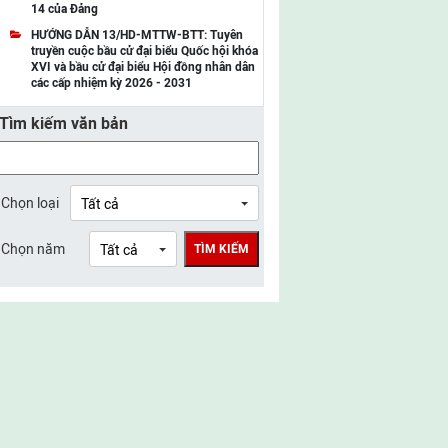
14 của Đảng
UBMTTQ Việt Nam tỉnh Điện Biên
HƯỚNG DẪN 13/HD-MTTW-BTT: Tuyên
truyền cuộc bầu cử đại biểu Quốc hội khóa
UBMTTQ Việt Nam tỉnh Sơn La
XVI và bầu cử đại biểu Hội đồng nhân dân
các cấp nhiệm kỳ 2026 - 2031
UBMTTQ Việt Nam tỉnh Thanh Hóa
Tìm kiếm văn bản
UBMTTQ Việt Nam tỉnh Nghệ An
UBMTTQ Việt Nam tỉnh Hà Tĩnh
UBMTTQ Việt Nam tỉnh Tuyên Quang
Chọn loại
UBMTTQ Việt Nam tỉnh Lào Cai
Chọn năm
TÌM KIẾM
UBMTTQ Việt Nam tỉnh Thái Nguyên
UBMTTQ Việt Nam tỉnh Phú Thọ
UBMTTQ Việt Nam tỉnh Bắc Ninh
UBMTTQ Việt Nam tỉnh Hưng Yên
UBMTTQ Việt Nam tỉnh Ninh Bình
UBMTTQ Việt Nam tỉnh Quảng Trị