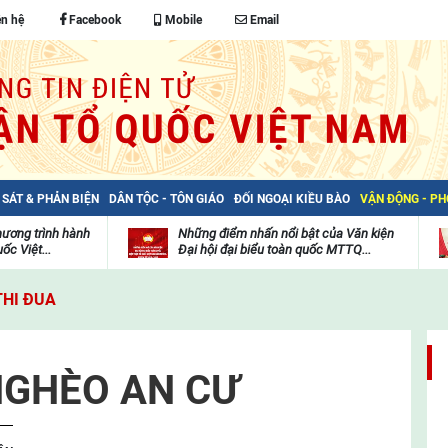
ên hệ
Facebook
Mobile
Email
 SÁT & PHẢN BIỆN
DÂN TỘC - TÔN GIÁO
ĐỐI NGOẠI KIỀU BÀO
VẬN ĐỘNG - P
hương trình hành
Những điểm nhấn nổi bật của Văn kiện
ốc Việt...
Đại hội đại biểu toàn quốc MTTQ...
Thư
H
viện
đ
THI ĐUA
video
c
m
t
NGHÈO AN CƯ