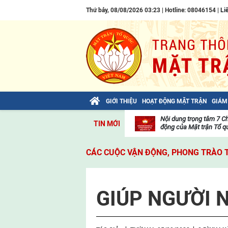
Thứ bảy, 08/08/2026 03:23 | Hotline: 08046154 |
Li
GIỚI THIỆU
HOẠT ĐỘNG MẶT TRẬN
GIÁM
Bài viết của Tổng Bí thư Tô Lâm: TIẾN
Nội dung trọng tâm 7 C
TIN MỚI
LÊN! TOÀN THẮNG ẮT VỀ TA!
động của Mặt trận Tổ qu
Thư
viện
CÁC CUỘC VẬN ĐỘNG, PHONG TRÀO 
video
GIÚP NGƯỜI 