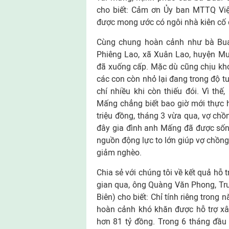
cho biết: Cảm ơn Ủy ban MTTQ Việt
được mong ước có ngôi nhà kiên cố đ
Cùng chung hoàn cảnh như bà Bua
Phiêng Lao, xã Xuân Lao, huyện Mư
đã xuống cấp. Mặc dù cũng chịu kh
các con còn nhỏ lại đang trong độ t
chí nhiều khi còn thiếu đói. Vì t
Mấng chẳng biết bao giờ mới thực 
triệu đồng, tháng 3 vừa qua, vợ ch
đây gia đình anh Mấng đã được sống
nguồn động lực to lớn giúp vợ chồng
giảm nghèo.
Chia sẻ với chúng tôi về kết quả hỗ 
gian qua, ông Quàng Văn Phong, Tr
Biên) cho biết: Chỉ tính riêng trong
hoàn cảnh khó khăn được hỗ trợ xây
hơn 81 tỷ đồng. Trong 6 tháng đầu