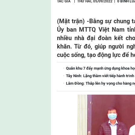
TÁC GIẢ
THỨ HAI, 05/09/2022
0 BÌNH LU
(Mặt trận) -
Bằng sự chung t
Ủy ban MTTQ Việt Nam tỉnh
nhiều nhà đại đoàn kết ch
khăn. Từ đó, giúp người ng
cuộc sống, tạo động lực để h
Quân khu 7 đẩy mạnh ứng dụng khoa học-
Tây Ninh: Lặng thầm viết tiếp hành trình 
Lâm Đồng: Thắp lên hy vọng cho hàng ng