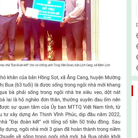
o nhà “Đại đoàn kết” cho vợ chồng anh Tòng Văn Doan, bản Lịch Cang, xã Nặm Lịch.
 khó khăn của bản Hồng Sọt, xã Ẳng Cang, huyện Mường
ị Bua (63 tuổi) là được sống trong ngôi nhà mới khang
qua bà phải sống trong ngôi nhà tre xiêu vẹo, dột nát
bà lại là hộ nghèo đơn thân, thường xuyên đau ốm nên
được sự quan tâm của Ủy ban MTTQ Việt Nam tỉnh, từ
 tư xây dựng An Thịnh Vĩnh Phúc, dịp đầu năm 2022,
à “Đại đoàn kết” với tổng số tiền 50 triệu đồng. Sau
xây dựng, ngôi nhà mới 3 gian đã hoàn thành trong niềm
huyển về sống trong ngôi nhà mới, bà Bua phấn khởi