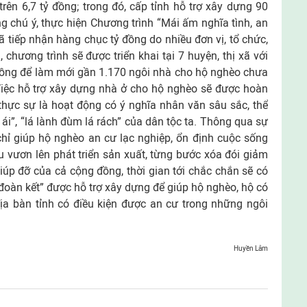
trên 6,7 tỷ đồng; trong đó, cấp tỉnh hỗ trợ xây dựng 90
g chú ý, thực hiện Chương trình “Mái ấm nghĩa tình, an
đã tiếp nhận hàng chục tỷ đồng do nhiều đơn vị, tổ chức,
 chương trình sẽ được triển khai tại 7 huyện, thị xã với
đồng để làm mới gần 1.170 ngôi nhà cho hộ nghèo chưa
Việc hỗ trợ xây dựng nhà ở cho hộ nghèo sẽ được hoàn
hực sự là hoạt động có ý nghĩa nhân văn sâu sắc, thể
ái”, “lá lành đùm lá rách” của dân tộc ta. Thông qua sự
 chỉ giúp hộ nghèo an cư lạc nghiệp, ổn định cuộc sống
 vươn lên phát triển sản xuất, từng bước xóa đói giảm
úp đỡ của cả cộng đồng, thời gian tới chắc chắn sẽ có
oàn kết” được hỗ trợ xây dựng để giúp hộ nghèo, hộ có
ịa bàn tỉnh có điều kiện được an cư trong những ngôi
Huyền Lâm