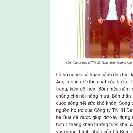
Lãnh đạo Ủy ban MTTQ Việt Nam huyện Mường Ảng tra
Là hộ nghèo có hoàn cảnh đặc biệt
Ảng, mong ước lớn nhất của bà Lò Th
trang, kiên cố hơn. Bởi nhiều năm 
chẳng che nổi nắng mưa. Bản thân 
cuộc sống hết sức khó khăn. Song 
nguồn hỗ trợ của Công ty TNHH Đầu
bà Bua đã được giúp đỡ xây dựng nh
hơn 1 tháng khẩn trương triển khai 
vui mừng, hạnh phúc của bà Bua. C