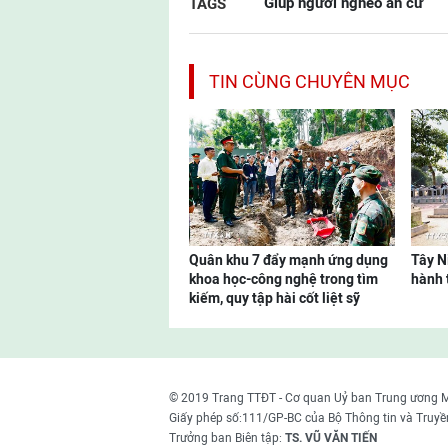
Giúp người nghèo an cư
TAGS
TIN CÙNG CHUYÊN MỤC
Quân khu 7 đẩy mạnh ứng dụng
Tây N
khoa học-công nghệ trong tìm
hành t
kiếm, quy tập hài cốt liệt sỹ
© 2019 Trang TTĐT - Cơ quan Uỷ ban Trung ương 
Giấy phép số:111/GP-BC của Bộ Thông tin và Truyề
Trưởng ban Biên tập:
TS. VŨ VĂN TIẾN