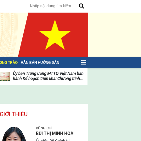
HONG TRÀO
VĂN BẢN HƯỚNG DẪN
Ủy ban Trung ương MTTQ Việt Nam ban
Toàn văn NGHỊ QU
hành Kế hoạch triển khai Chương trình...
toàn quốc Mặt trậ
oạt
Hoạt
ộng
động
ủa
của
ặt
mặt
rận
trận
GIỚI THIỆU
ĐỒNG CHÍ
BÙI THỊ MINH HOÀI
Ủy viên Bộ Chính trị,