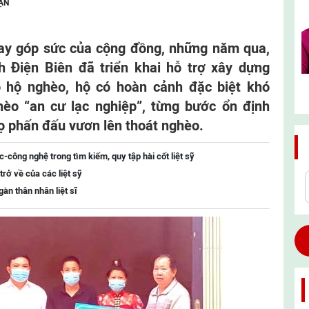
ẬN
ay góp sức của cộng đồng, những năm qua,
 Điện Biên đã triển khai hỗ trợ xây dựng
o hộ nghèo, hộ có hoàn cảnh đặc biệt khó
hèo “an cư lạc nghiệp”, từng bước ổn định
ọ phấn đấu vươn lên thoát nghèo.
công nghệ trong tìm kiếm, quy tập hài cốt liệt sỹ
trở về của các liệt sỹ
àn thân nhân liệt sĩ