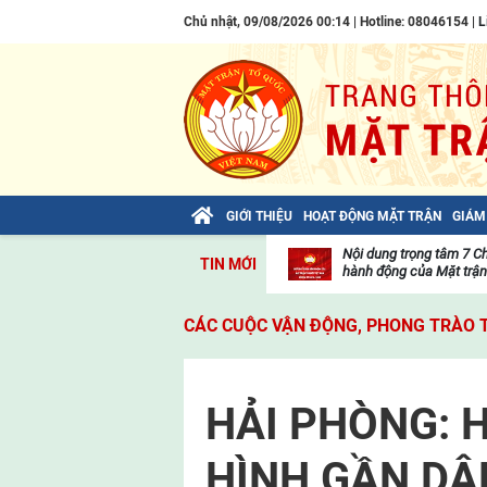
Chủ nhật, 09/08/2026 00:14 | Hotline: 08046154 |
L
GIỚI THIỆU
HOẠT ĐỘNG MẶT TRẬN
GIÁM
Nội dung trọng tâm 7 C
TIN MỚI
hành động của Mặt trận 
Thư
Toàn văn NGHỊ QUYẾT Đạ
viện
CÁC CUỘC VẬN ĐỘNG, PHONG TRÀO 
toàn quốc Mặt trận Tổ qu
video
Hoạt
THÔNG CÁO BÁO CHÍ về
động
hội đại biểu toàn quốc M
của
HẢI PHÒNG: 
Hoạt
mặt
Danh sách Bộ Chính trị,
động
trận
Chấp hành Trung ương 
của
HÌNH GẦN DÂ
Tin
mặt