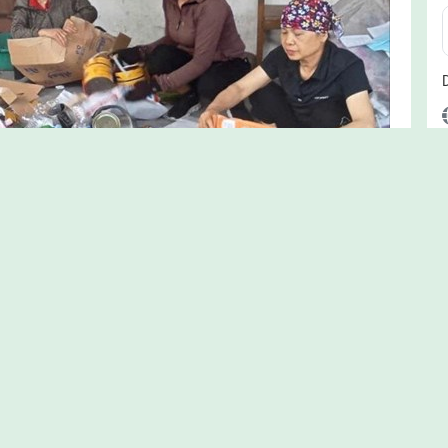
a đình” do Hội Liên hiệp Phụ nữ phường Nhị Chiểu đảm nhiệm bước đầu