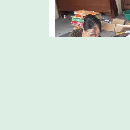
Mô hình "Thu gom, phân loại rác thải tại gi