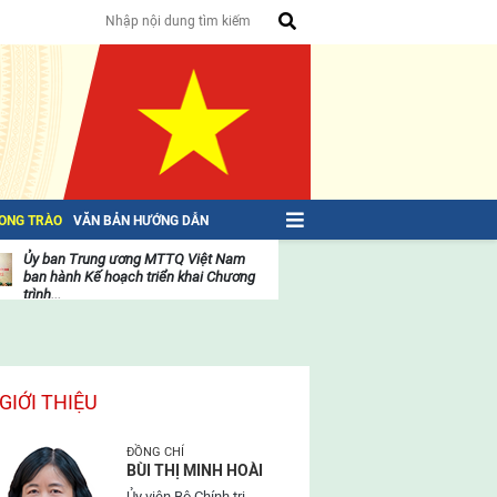
HONG TRÀO
VĂN BẢN HƯỚNG DẪN
Ủy ban Trung ương MTTQ Việt Nam
ban hành Kế hoạch triển khai Chương
trình...
t
Danh sách 397 vị là Ủy viên Ủy ban
g
Trung ương Mặt trận Tổ quốc...
t
Diễn văn phát biểu của Tổng Bí thư Tô
g
Lâm tại Bế mạc Đại hội...
GIỚI THIỆU
Bài viết của Tổng Bí thư Tô Lâm: TIẾN
ĐỒNG CHÍ
LÊN! TOÀN THẮNG ẮT VỀ TA!
BÙI THỊ MINH HOÀI
Ủy viên Bộ Chính trị,