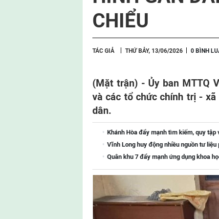
tổng
trận
CHIỂU
hợp
TÁC GIẢ
THỨ BẢY, 13/06/2026
0 BÌNH L
(Mặt trận) - Ủy ban MTTQ V
và các tổ chức chính trị - xã
dân.
Khánh Hòa đẩy mạnh tìm kiếm, quy tập và
Vĩnh Long huy động nhiều nguồn tư liệu p
Quân khu 7 đẩy mạnh ứng dụng khoa học-