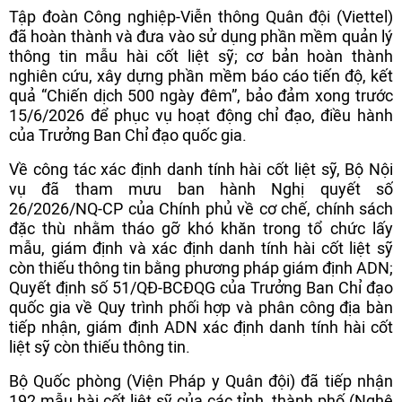
Tập đoàn Công nghiệp-Viễn thông Quân đội (Viettel)
đã hoàn thành và đưa vào sử dụng phần mềm quản lý
thông tin mẫu hài cốt liệt sỹ; cơ bản hoàn thành
nghiên cứu, xây dựng phần mềm báo cáo tiến độ, kết
quả “Chiến dịch 500 ngày đêm”, bảo đảm xong trước
15/6/2026 để phục vụ hoạt động chỉ đạo, điều hành
của Trưởng Ban Chỉ đạo quốc gia.
Về công tác xác định danh tính hài cốt liệt sỹ, Bộ Nội
vụ đã tham mưu ban hành Nghị quyết số
26/2026/NQ-CP của Chính phủ về cơ chế, chính sách
đặc thù nhằm tháo gỡ khó khăn trong tổ chức lấy
mẫu, giám định và xác định danh tính hài cốt liệt sỹ
còn thiếu thông tin bằng phương pháp giám định ADN;
Quyết định số 51/QĐ-BCĐQG của Trưởng Ban Chỉ đạo
quốc gia về Quy trình phối hợp và phân công địa bàn
tiếp nhận, giám định ADN xác định danh tính hài cốt
liệt sỹ còn thiếu thông tin.
Bộ Quốc phòng (Viện Pháp y Quân đội) đã tiếp nhận
192 mẫu hài cốt liệt sỹ của các tỉnh, thành phố (Nghệ