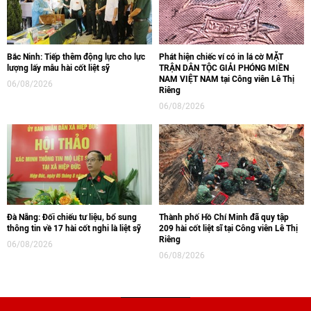
Bắc Ninh: Tiếp thêm động lực cho lực
Phát hiện chiếc ví có in lá cờ MẶT
lượng lấy mẫu hài cốt liệt sỹ
TRẬN DÂN TỘC GIẢI PHÓNG MIỀN
NAM VIỆT NAM tại Công viên Lê Thị
06/08/2026
Riêng
06/08/2026
Đà Nẵng: Đối chiếu tư liệu, bổ sung
Thành phố Hồ Chí Minh đã quy tập
thông tin về 17 hài cốt nghi là liệt sỹ
209 hài cốt liệt sĩ tại Công viên Lê Thị
Riêng
06/08/2026
06/08/2026