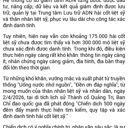
Hệ thống cơ sở giám định ADN từng bước được đầu
tư, nâng cấp; dữ liệu và kết quả giám định được lưu
trữ, quản lý tại Trung tâm Lưu trữ ADN hài cốt liệt sỹ
và thân nhân liệt sỹ, phục vụ lâu dài cho công tác xác
định danh tính.
Tuy nhiên, hiện nay vẫn còn khoảng 175.000 hài cốt
liệt sỹ chưa được tìm thấy và hơn 300.000 mộ liệt sỹ
chưa xác định được danh tính. Trong khi đó, điều kiện
thực hiện ngày càng rất khó khăn: thông tin ngày càng
ít, nhân chứng ngày càng giảm, địa hình, địa bàn thay
đổi lớn theo thời gian.
Từ những khó khăn, vướng mắc và xuất phát từ truyền
thống "Uống nước nhớ nguồn", "Đền ơn đáp nghĩa"; từ
mong muốn của thân nhân liệt sỹ và nhân dân, ngày
2/4/2026, tại di tích lịch sử Thành cổ Quảng Trị, Ban
Chỉ đạo quốc gia đã phát động "Chiến dịch 500 ngày
đêm đẩy mạnh thực hiện tìm kiếm, quy tập và xác
định danh tính hài cốt liệt sỹ."
Chiến dịch có ý nghĩa chính trị, nhân văn sâu sắc; là sự