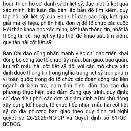
hoàn thiện hồ sơ, danh sách liệt sỹ; đặc biệt là kết quả
xác minh, kết luận địa bàn lập bản đồ tìm kiếm, quy
tập hài cốt liệt sỹ của Ban Chỉ đạo các cấp; kết quả
giải mã ký hiệu, phiên hiệu đơn vị để tổ chức các cuộc
Hội thảo khoa học xác minh, kết luận thông tin, nhất là
thông tin về mộ liệt sỹ tập thể, để khảo sát, tìm kiếm,
quy tập hài cốt liệt sỹ.
Ban Chỉ đạo cũng nhấn mạnh việc chỉ đạo triển khai
đồng bộ công tác tổ chức lấy mẫu, bàn giao, bảo quản,
lưu trữ mẫu hài cốt liệt sỹ đối với các mộ chưa xác
định được thông tin trong nghĩa trang liệt sỹ trên phạm
vi toàn quốc; trong đó tổ chức các đoàn công tác liên
ngành đi kiểm tra, nắm tình hình, đôn đốc các địa
phương thực hiện bảo đảm đúng quy trình, quy định;
chỉ đạo điều phối các đơn vị giám định ADN chủ động
xây dựng kế hoạch, tổ chức tiếp nhận mẫu hài cốt liệt
sỹ do địa phương bàn giao theo quy định tại Nghị
quyết số 26/2026/NQ-CP và Quyết định số 51/QĐ-
BCĐQG.