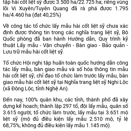
tập hài cốt liệt sỹ được 3.500 ha/22.725 ha; riêng vùng
lõi Vị Xuyên/Tuyên Quang đã rà phá được 1.795
ha/4.460 ha (đạt 40,25%)
Về công tác tổ chức lấy mẫu hài cốt liệt sỹ chưa xác
định được thông tin trong các nghĩa trang liệt sỹ, Bộ
Quốc phòng đã ban hành Hướng dẫn, Quy trình kỹ
thuật Lấy mẫu - Vận chuyển - Bàn giao - Bảo quản -
Lưu trữ mẫu hài cốt liệt sỹ.
Tổ chức Hội nghị tập huấn toàn quốc hướng dẫn công
tác lấy mẫu, bàn giao mẫu và số hóa thông tin mẫu
hài cốt liệt sỹ; chỉ đạo tổ chức làm trước lấy mẫu, bàn
giao mẫu hài cốt liệt sỹ tại Nghĩa trang liệt sỹ Nghi Lộc
(xã Đông Lộc, tỉnh Nghệ An).
Đến nay, 100% quân khu, các tỉnh, thành phố đã xây
dựng kế hoạch; thành lập 297 tổ, đội lấy mẫu, quân số
3.615 người; tổ chức làm trước, lấy mẫu tại 3.651 mộ
liệt sỹ (mộ đủ điều kiện lấy mẫu 2.510 mộ, tỷ lệ
68,75%; không đủ điều kiện lấy mẫu 1.145 mộ).