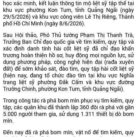
học xác minh, kết luận thông tin mộ liệt sỹ tập thể tại
khu vực phường Kon Tum, tỉnh Quảng Ngãi (ngày
29/5/2026) và khu vực công viên Lê Thị Riêng, Thành
phố Hồ Chí Minh (ngày 8/6/2026).
Sau Hội thảo, Phó Thủ tướng Phạm Thị Thanh Trà,
Trưởng Ban Chỉ đạo quốc gia về tìm kiếm, quy tập và
xác định danh tính hài cốt liệt sỹ đã chỉ đạo khẩn
trương hoàn thiện hồ sơ, huy động mọi nguồn lực, sử
dụng phương pháp, công nghệ hiện đại (rađa xuyên
đất) để sớm khảo sát, đào tìm, quy tập hài cốt liệt sỹ
(hiện nay, đang tổ chức đào tìm tại khu vực Nghĩa
trang liệt sỹ phường Đắk Cấm và khu vực đường
Trường Chinh, phường Kon Tum, tỉnh Quảng Ngãi).
Trong công tác rà phá bom mìn phục vụ tìm kiếm, quy
tập, các quân khu đã thành lập 360 đội rà phá với gần
5.000 người tham gia, sử dụng 1.311 thiết bị dò bom
mìn.
Đến nay đã rà phá bom mìn, vật nổ để tìm kiếm, quy