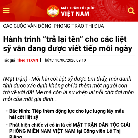
CÁC CUỘC VẬN ĐỘNG, PHONG TRÀO THI ĐUA
Hành trình “trả lại tên” cho các liệt
sỹ vẫn đang được viết tiếp mỗi ngày
Tác giả
Theo TTXVN
Thứ tư, 10/06/2026 09:10
(Mặt trận) - Mỗi hài cốt liệt sỹ được tìm thấy, mỗi danh
tính được xác định không chỉ là thêm một người con
trở về với đất Mẹ mà còn là sự khép lại nỗi chờ đợi mòn
mỏi của một gia đình...
Bắc Ninh: Tiếp thêm động lực cho lực lượng lấy mẫu
hài cốt liệt sỹ
Phát hiện chiếc ví có in lá cờ MẶT TRẬN DÂN TỘC GIẢI
PHÓNG MIỀN NAM VIỆT NAM tại Công viên Lê Thị
Riêng