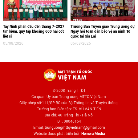
Tây Ninh phấn đấu đến tháng 7-2027
Trưởng Ban Tuyên giáo Trung ương dự
tìm kiếm, quy tập khoảng 600 hài cốt
Ngày hội toàn dân bảo vệ an ninh Tổ
liệt sĩ
quốc tại Gia Lai
05/08/2026
05/08/2026
© 2008 Trang TTĐT
Cơ quan Uỷ ban Trung ương MTTQ Việt Nam.
Giấy phép số:111/GP-BC của Bộ Thông tin và Truyền thông.
Trưởng ban Biên tập: TS. VŨ VĂN TIẾN
Địa chỉ: 46 Tràng Thi - Hà Nội
ĐT: 08046154
Email:
trunguongmttqvietnam@gmail.com
Website được phát triển bởi
Hemera Media