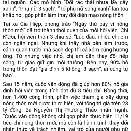
tại nguồn. Các mô hình “Đổi rác thải nhựa lấy cây
xanh”, “Phụ nữ 3 sạch”, “Tổ phụ nữ sống xanh” lan tỏa
khắp nơi, góp phần làm thay đổi diện mạo nông thôn.
Tại xã Gia Hiệp, phong trào “Ngày thứ bảy vì nông
thôn mới” đã trở thành thói quen của mỗi hội viên. Chị
K’Dồi, hội viên thôn 3 chia sẻ: “Lúc đầu, nhiều chị em
còn ngần ngại. Nhưng khi thấy nhà bên làm trước,
cảnh quan trước nhà sạch đẹp thì cả xóm cùng hưởng
ứng. Từ những việc nhỏ, chị em dần thay đổi nếp
sống, tự giác giữ gìn môi trường. Đến nay, 90% hộ
trong thôn đạt “gia đình 5 không, 3 sạch”, ai cũng tự
hào”.
Sau 15 năm, cuộc vận động đã giúp hơn 80% hộ gia
đình hội viên trong tỉnh đạt đủ 8 tiêu chí. Đồng thời,
hơn 1.400 công trình, phần việc tham gia xây dựng
nông thôn mới được thực hiện, với tổng trị giá trên 23
tỷ đồng. Bà Nguyễn Thị Phương Thảo nhấn mạnh:
“Cuộc vận động không chỉ góp phần thực hiện 11/19
tiêu chí nông thôn mới, mà còn là hành trình thay đổi
nhận thức về trách nhiệm, vai trò của người phụ nữ