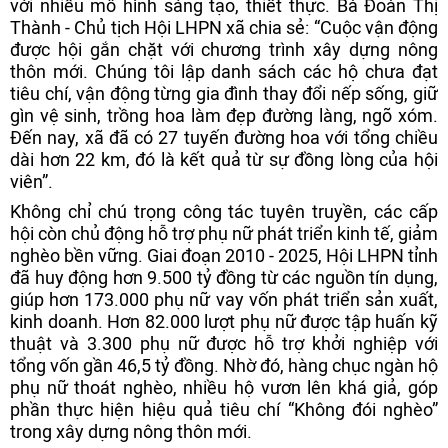
với nhiều mô hình sáng tạo, thiết thực. Bà Đoàn Thị
Thành - Chủ tịch Hội LHPN xã chia sẻ: “Cuộc vận động
được hội gắn chặt với chương trình xây dựng nông
thôn mới. Chúng tôi lập danh sách các hộ chưa đạt
tiêu chí, vận động từng gia đình thay đổi nếp sống, giữ
gìn vệ sinh, trồng hoa làm đẹp đường làng, ngõ xóm.
Đến nay, xã đã có 27 tuyến đường hoa với tổng chiều
dài hơn 22 km, đó là kết quả từ sự đồng lòng của hội
viên”.
Không chỉ chú trọng công tác tuyên truyền, các cấp
hội còn chủ động hỗ trợ phụ nữ phát triển kinh tế, giảm
nghèo bền vững. Giai đoạn 2010 - 2025, Hội LHPN tỉnh
đã huy động hơn 9.500 tỷ đồng từ các nguồn tín dụng,
giúp hơn 173.000 phụ nữ vay vốn phát triển sản xuất,
kinh doanh. Hơn 82.000 lượt phụ nữ được tập huấn kỹ
thuật và 3.300 phụ nữ được hỗ trợ khởi nghiệp với
tổng vốn gần 46,5 tỷ đồng. Nhờ đó, hàng chục ngàn hộ
phụ nữ thoát nghèo, nhiều hộ vươn lên khá giả, góp
phần thực hiện hiệu quả tiêu chí “Không đói nghèo”
trong xây dựng nông thôn mới.