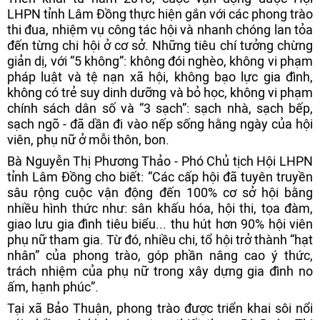
LHPN tỉnh Lâm Đồng thực hiện gắn với các phong trào
thi đua, nhiệm vụ công tác hội và nhanh chóng lan tỏa
đến từng chi hội ở cơ sở. Những tiêu chí tưởng chừng
giản dị, với “5 không”: không đói nghèo, không vi phạm
pháp luật và tệ nạn xã hội, không bạo lực gia đình,
không có trẻ suy dinh dưỡng và bỏ học, không vi phạm
chính sách dân số và “3 sạch”: sạch nhà, sạch bếp,
sạch ngõ - đã dần đi vào nếp sống hằng ngày của hội
viên, phụ nữ ở mỗi thôn, bon.
Bà Nguyễn Thị Phương Thảo - Phó Chủ tịch Hội LHPN
tỉnh Lâm Đồng cho biết: “Các cấp hội đã tuyên truyền
sâu rộng cuộc vận động đến 100% cơ sở hội bằng
nhiều hình thức như: sân khấu hóa, hội thi, tọa đàm,
giao lưu gia đình tiêu biểu... thu hút hơn 90% hội viên
phụ nữ tham gia. Từ đó, nhiều chi, tổ hội trở thành “hạt
nhân” của phong trào, góp phần nâng cao ý thức,
trách nhiệm của phụ nữ trong xây dựng gia đình no
ấm, hạnh phúc”.
Tại xã Bảo Thuận, phong trào được triển khai sôi nổi