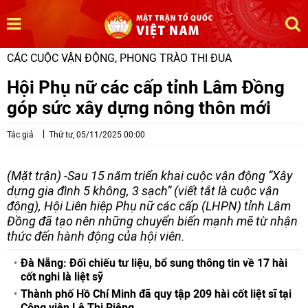
CÁC CUỘC VẬN ĐỘNG, PHONG TRÀO THI ĐUA
Hội Phụ nữ các cấp tỉnh Lâm Đồng
góp sức xây dựng nông thôn mới
Tác giả
Thứ tư, 05/11/2025 00:00
(Mặt trận) -Sau 15 năm triển khai cuộc vận động “Xây
dựng gia đình 5 không, 3 sạch” (viết tắt là cuộc vận
động), Hội Liên hiệp Phụ nữ các cấp (LHPN) tỉnh Lâm
Đồng đã tạo nên những chuyển biến mạnh mẽ từ nhận
thức đến hành động của hội viên.
Đà Nẵng: Đối chiếu tư liệu, bổ sung thông tin về 17 hài
cốt nghi là liệt sỹ
Thành phố Hồ Chí Minh đã quy tập 209 hài cốt liệt sĩ tại
Công viên Lê Thị Riêng