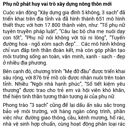
Phụ nữ phát huy vai trò xây dựng nông thôn mới
Cuộc vận động “Xây dựng gia đình 5 không, 3 sạch” đã
triển khai trên địa tỉnh và đã hình thành 651 mô hình
thiết thực với hơn 17.800 thành viên, như: “Tổ phụ nữ
tuyên truyền pháp luật”, “Câu lạc bộ cha mẹ nuôi dạy
con tốt”, “Phụ nữ nói không với túi ni lông”, “Tuyến
đường hoa - ngõ xóm sạch đẹp”... Các mô hình không
chỉ vun đắp tinh thần đoàn kết, mà còn góp phần tạo
môi trường sống an toàn, văn minh, xanh - sạch - đẹp
ở nhiều địa phương.
Bên cạnh đó, chương trình “Mẹ đỡ đầu” được triển khai
sâu rộng, với 876 trẻ mồ côi được nhận nuôi trên toàn
tỉnh. Nhiều “Ngôi nhà hạnh phúc”, “Sổ tiết kiệm yêu
thương” được trao cho trẻ em và hội viên khó khăn,
thể hiện tinh thần tương thân tương ái của phụ nữ.
Phong trào “3 sạch” cũng để lại dấu ấn sâu sắc trong
bảo vệ môi trường, với hàng ngàn công trình, phần
việc như: đường giao thông, cầu, kênh mương, hố rác,
nhà vệ sinh hợp chuẩn, cùng hoạt động phân loại rác