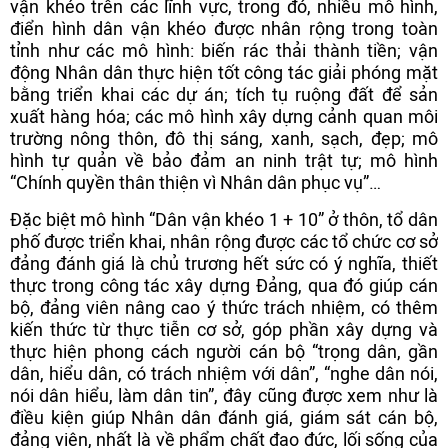
vận khéo trên các lĩnh vực, trong đó, nhiều mô hình,
điển hình dân vận khéo được nhân rộng trong toàn
tỉnh như các mô hình: biến rác thải thành tiền; vận
động Nhân dân thực hiện tốt công tác giải phóng mặt
bằng triển khai các dự án; tích tụ ruộng đất để sản
xuất hàng hóa; các mô hình xây dựng cảnh quan môi
trường nông thôn, đô thị sáng, xanh, sạch, đẹp; mô
hình tự quản về bảo đảm an ninh trật tự; mô hình
“Chính quyền thân thiện vì Nhân dân phục vụ”…
Đặc biệt mô hình “Dân vận khéo 1 + 10” ở thôn, tổ dân
phố được triển khai, nhân rộng được các tổ chức cơ sở
đảng đánh giá là chủ trương hết sức có ý nghĩa, thiết
thực trong công tác xây dựng Đảng, qua đó giúp cán
bộ, đảng viên nâng cao ý thức trách nhiệm, có thêm
kiến thức từ thực tiễn cơ sở, góp phần xây dựng và
thực hiện phong cách người cán bộ “trọng dân, gần
dân, hiểu dân, có trách nhiệm với dân”, “nghe dân nói,
nói dân hiểu, làm dân tin”, đây cũng được xem như là
điều kiện giúp Nhân dân đánh giá, giám sát cán bộ,
đảng viên, nhất là về phẩm chất đạo đức, lối sống của