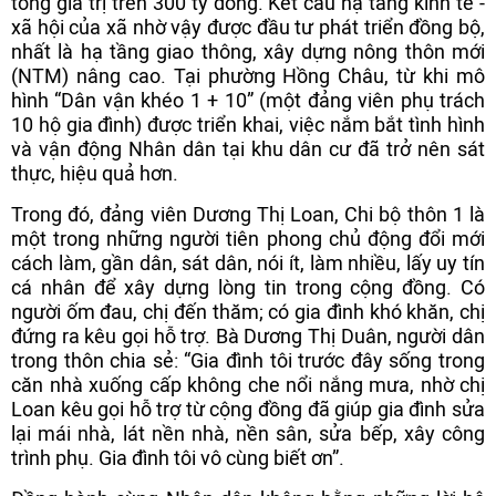
tổng giá trị trên 300 tỷ đồng. Kết cấu hạ tầng kinh tế -
xã hội của xã nhờ vậy được đầu tư phát triển đồng bộ,
nhất là hạ tầng giao thông, xây dựng nông thôn mới
(NTM) nâng cao. Tại phường Hồng Châu, từ khi mô
hình “Dân vận khéo 1 + 10” (một đảng viên phụ trách
10 hộ gia đình) được triển khai, việc nắm bắt tình hình
và vận động Nhân dân tại khu dân cư đã trở nên sát
thực, hiệu quả hơn.
Trong đó, đảng viên Dương Thị Loan, Chi bộ thôn 1 là
một trong những người tiên phong chủ động đổi mới
cách làm, gần dân, sát dân, nói ít, làm nhiều, lấy uy tín
cá nhân để xây dựng lòng tin trong cộng đồng. Có
người ốm đau, chị đến thăm; có gia đình khó khăn, chị
đứng ra kêu gọi hỗ trợ. Bà Dương Thị Duân, người dân
trong thôn chia sẻ: “Gia đình tôi trước đây sống trong
căn nhà xuống cấp không che nổi nắng mưa, nhờ chị
Loan kêu gọi hỗ trợ từ cộng đồng đã giúp gia đình sửa
lại mái nhà, lát nền nhà, nền sân, sửa bếp, xây công
trình phụ. Gia đình tôi vô cùng biết ơn”.