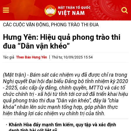
CÁC CUỘC VẬN ĐỘNG, PHONG TRÀO THI ĐUA
Hưng Yên: Hiệu quả phong trào thi
đua “Dân vận khéo”
Tác giả
Theo Báo Hưng Yên
Thứ tư, 10/09/2025 15:54
(Mặt trận) - Bám sát các nhiệm vụ đã được chỉ ra trong
Nghị quyết Đại hội đại biểu Đảng bộ tỉnh nhiệm kỳ 2020
- 2025, các cấp ủy đảng, chính quyền, MTTQ và các tổ
chức chính trị - xã hội từ tỉnh tới cơ sở đã triển khai hiệu
quả phong trào thi đua “Dân vận khéo”, đây là “chìa
khóa” nhân lên sức mạnh tổng hợp, góp phần thực
hiện thắng lợi các nhiệm vụ chính trị của tỉnh.
Khánh Hòa đẩy mạnh tìm kiếm, quy tập và xác định
danh tính hài cốt liệt sỹ