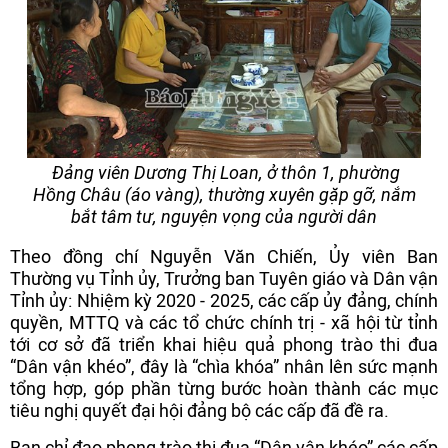
Đảng viên Dương Thị Loan, ở thôn 1, phường
Hồng Châu (áo vàng), thường xuyên gặp gỡ, nắm
bắt tâm tư, nguyện vọng của người dân
Theo đồng chí Nguyễn Văn Chiến, Ủy viên Ban
Thường vụ Tỉnh ủy, Trưởng ban Tuyên giáo và Dân vận
Tỉnh ủy: Nhiệm kỳ 2020 - 2025, các cấp ủy đảng, chính
quyền, MTTQ và các tổ chức chính trị - xã hội từ tỉnh
tới cơ sở đã triển khai hiệu quả phong trào thi đua
“Dân vận khéo”, đây là “chìa khóa” nhân lên sức mạnh
tổng hợp, góp phần từng bước hoàn thành các mục
tiêu nghị quyết đại hội đảng bộ các cấp đã đề ra.
Ban chỉ đạo phong trào thi đua “Dân vận khéo” các cấp