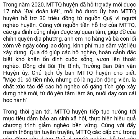
Trong năm 2020, MTTQ huyện đã hỗ trợ xây mới được
17 nhà "Đại đoàn kết", mỗi hộ được Ủy ban MTTQ
huyện hỗ trợ 30 triệu đồng từ nguồn Quỹ vì người
nghèo huyện. Cùng với nguồn tiền hỗ trợ của MTTQ,
các gia đình cũng nhận được sự quan tâm, giúp đỡ của
chính quyền địa phương, anh em họ hàng và bà con lối
xóm về ngày công lao động, kinh phí mua sắm vật liệu
xây dựng. Qua đó giúp các hộ nghèo, hoàn cảnh đặc
biệt khó khăn ổn định cuộc sống, vươn lên thoát
nghèo. Đồng chí Bùi Thị Bình, Trưởng Ban Dân vận
Huyện ủy, Chủ tịch Ủy ban MTTQ huyện cho biết:
"Mặc dù số tiền nhỏ, nhưng đó là nguồn động viên, là
chất xúc tác để các hộ nghèo cố gắng tích góp xây
dựng nhà mới, từ đó yên tâm làm ăn, nuôi dạy con cái
học hành".
Trong thời gian tới, MTTQ huyện tiếp tục hướng tới
mục tiêu đảm bảo an sinh xã hội, thực hiện hiệu quả
chương trình giảm nghèo bền vững. Cùng với đẩy
mạnh thông tin tuyên truyền, MTTQ các cấp chú trọng
vận động xây dựng Quỹ vì người nghèo, hỗ trợ xây