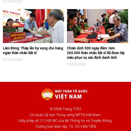
07/08/2026
Lâm Đồng: Thắp lên hy vọng cho hàng
Chiến dịch 500 ngày đêm: Hơn
ngàn thân nhân liệt sĩ
265.000 thân nhân liệt sĩ đã được lấy
mẫu phục vụ xác định danh tính
07/08/2026
07/08/2026
© 2008 Trang TTĐT
Cơ quan Uỷ ban Trung ương MTTQ Việt Nam.
Giấy phép số:111/GP-BC của Bộ Thông tin và Truyền thông.
Trưởng ban Biên tập: TS. VŨ VĂN TIẾN