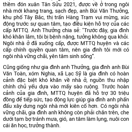
thềm đón xuân Tân Sửu 2021, được về ở trong ngôi
nhà mới khang trang, sạch đẹp, anh Bùi Văn Thưởng,
khu phố Tây Bắc, thị trấn Hàng Trạm vui mừng, xúc
động trước sự quan tâm, tạo điều kiện hỗ trợ của các
cấp MTTQ. Anh Thưởng chia sẻ: "Trước đây, gia đình
khó khăn lắm, tôi bị bệnh nặng, tưởng không qua khỏi.
Ngôi nhà ở đã xuống cấp, được MTTQ huyện và các
cấp chính quyền quan tâm, nên gia đình tôi mới có
ngôi nhà vững chãi, yên tâm sinh sống”.
Cũng giống như gia đình anh Thưởng, gia đình anh Bùi
Văn Toàn, xóm Nghia, xã Lạc Sỹ là gia đình có hoàn
cảnh đặc biệt khó khăn về nhà ở, nguồn thu nhập
chính chủ yếu dựa vào mấy sào ruộng. Trước hoàn
cảnh của gia đình, MTTQ huyện đã hỗ trợ 30 triệu
đồng để tiếp sức, tạo động lực giúp gia đình anh phấn
đấu xây dưng ngôi nhà mới kiên cố hơn. Có ngôi nhà
vững chãi, gia đình anh không còn phải chắn trên, che
dưới tạm bợ tránh mưa, gió, an tâm làm lụng, nuôi con
cái ăn học, trưởng thành.