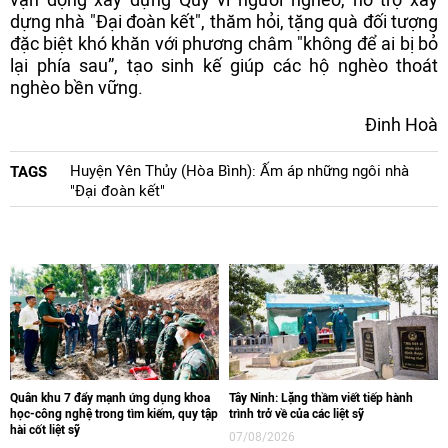
dựng nhà "Đại đoàn kết", thăm hỏi, tặng quà đối tượng
đặc biệt khó khăn với phương châm "không để ai bị bỏ
lại phía sau”, tạo sinh kế giúp các hộ nghèo thoát
nghèo bền vững.
Đinh Hoà
Huyện Yên Thủy (Hòa Bình): Ấm áp những ngôi nhà
TAGS
"Đại đoàn kết"
Quân khu 7 đẩy mạnh ứng dụng khoa
Tây Ninh: Lặng thầm viết tiếp hành
học-công nghệ trong tìm kiếm, quy tập
trình trở về của các liệt sỹ
hài cốt liệt sỹ
07/08/2026