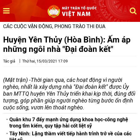
CÁC CUỘC VẬN ĐỘNG, PHONG TRÀO THI ĐUA
Huyện Yên Thủy (Hòa Bình): Ấm áp
những ngôi nhà "Đại đoàn kết"
Tác giả
Thứ hai, 15/03/2021 17:09
(Mặt trận) -Thời gian qua, các hoạt động vì người
nghèo, nhất là xây dựng nhà "Đại đoàn kết" được Ủy
ban MTTQ huyện Yên Thủy triển khai kịp thời, đúng đối
tượng, góp phần giúp người nghèo từng bước ổn định
cuộc sống, vươn lên thoát nghèo.
Quân khu 7 đẩy mạnh ứng dụng khoa học-công nghệ
trong tìm kiếm, quy tập hài cốt liệt sỹ
Tây Ninh: Lặng thầm viết tiếp hành trình trở về của các
liệt sỹ