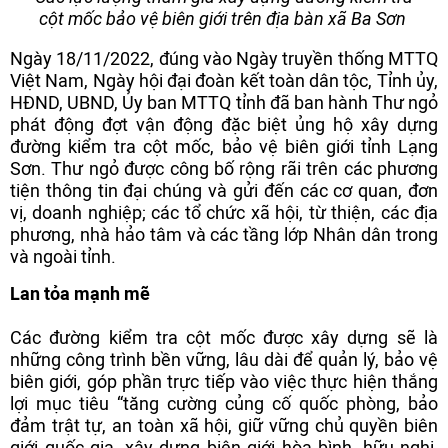
cột mốc bảo vệ biên giới trên địa bàn xã Ba Sơn
Ngày 18/11/2022, đúng vào Ngày truyền thống MTTQ
Việt Nam, Ngày hội đại đoàn kết toàn dân tộc, Tỉnh ủy,
HĐND, UBND, Ủy ban MTTQ tỉnh đã ban hành Thư ngỏ
phát động đợt vận động đặc biệt ủng hộ xây dựng
đường kiểm tra cột mốc, bảo vệ biên giới tỉnh Lạng
Sơn. Thư ngỏ được công bố rộng rãi trên các phương
tiện thông tin đại chúng và gửi đến các cơ quan, đơn
vị, doanh nghiệp; các tổ chức xã hội, từ thiện, các địa
phương, nhà hảo tâm và các tầng lớp Nhân dân trong
và ngoài tỉnh.
Lan tỏa mạnh mẽ
Các đường kiểm tra cột mốc được xây dựng sẽ là
những công trình bền vững, lâu dài để quản lý, bảo vệ
biên giới, góp phần trực tiếp vào việc thực hiện thắng
lợi mục tiêu “tăng cường củng cố quốc phòng, bảo
đảm trật tự, an toàn xã hội, giữ vững chủ quyền biên
giới quốc gia, xây dựng biên giới hòa bình, hữu nghị,