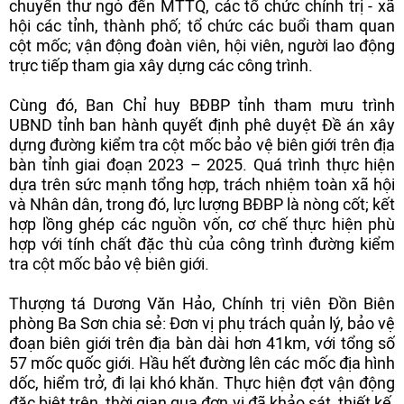
chuyển thư ngỏ đến MTTQ, các tổ chức chính trị - xã
hội các tỉnh, thành phố; tổ chức các buổi tham quan
cột mốc; vận động đoàn viên, hội viên, người lao động
trực tiếp tham gia xây dựng các công trình.
Cùng đó, Ban Chỉ huy BĐBP tỉnh tham mưu trình
UBND tỉnh ban hành quyết định phê duyệt Đề án xây
dựng đường kiểm tra cột mốc bảo vệ biên giới trên địa
bàn tỉnh giai đoạn 2023 – 2025. Quá trình thực hiện
dựa trên sức mạnh tổng hợp, trách nhiệm toàn xã hội
và Nhân dân, trong đó, lực lượng BĐBP là nòng cốt; kết
hợp lồng ghép các nguồn vốn, cơ chế thực hiện phù
hợp với tính chất đặc thù của công trình đường kiểm
tra cột mốc bảo vệ biên giới.
Thượng tá Dương Văn Hảo, Chính trị viên Đồn Biên
phòng Ba Sơn chia sẻ: Đơn vị phụ trách quản lý, bảo vệ
đoạn biên giới trên địa bàn dài hơn 41km, với tổng số
57 mốc quốc giới. Hầu hết đường lên các mốc địa hình
dốc, hiểm trở, đi lại khó khăn. Thực hiện đợt vận động
đặc biệt trên, thời gian qua đơn vị đã khảo sát, thiết kế,