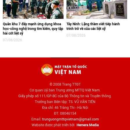
Quân khu 7 đẩy mạnh ứng dụng khoa
Tây Ninh: Lặng thầm viết tiếp hành
học-công nghệ trong tìm kiếm, quy tập
trình trở về của các liệt sỹ
hài cốt liệt sỹ
07/08/2026
07/08/2026
© 2008 Trang TTĐT
Cơ quan Uỷ ban Trung ương MTTQ Việt Nam.
Giấy phép số:111/GP-BC của Bộ Thông tin và Truyền thông.
Trưởng ban Biên tập: TS. VŨ VĂN TIẾN
Địa chỉ: 46 Tràng Thi - Hà Nội
ĐT: 08046154
Email:
trunguongmttqvietnam@gmail.com
Website được phát triển bởi
Hemera Media