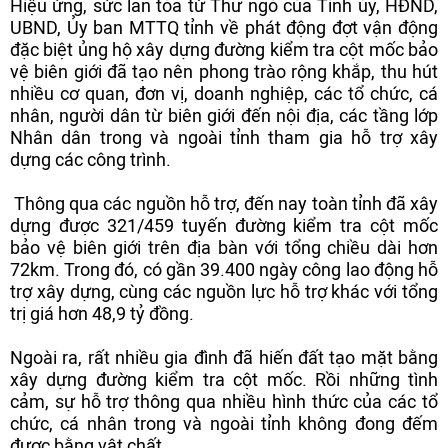
Hiệu ứng, sức lan tỏa từ Thư ngỏ của Tỉnh ủy, HĐND,
UBND, Ủy ban MTTQ tỉnh về phát động đợt vận động
đặc biệt ủng hộ xây dựng đường kiểm tra cột mốc bảo
vệ biên giới đã tạo nên phong trào rộng khắp, thu hút
nhiều cơ quan, đơn vị, doanh nghiệp, các tổ chức, cá
nhân, người dân từ biên giới đến nội địa, các tầng lớp
Nhân dân trong và ngoài tỉnh tham gia hỗ trợ xây
dựng các công trình.
Thông qua các nguồn hỗ trợ, đến nay toàn tỉnh đã xây
dựng được 321/459 tuyến đường kiểm tra cột mốc
bảo vệ biên giới trên địa bàn với tổng chiều dài hơn
72km. Trong đó, có gần 39.400 ngày công lao động hỗ
trợ xây dựng, cùng các nguồn lực hỗ trợ khác với tổng
trị giá hơn 48,9 tỷ đồng.
Ngoài ra, rất nhiều gia đình đã hiến đất tạo mặt bằng
xây dựng đường kiểm tra cột mốc. Rồi những tình
cảm, sự hỗ trợ thông qua nhiều hình thức của các tổ
chức, cá nhân trong và ngoài tỉnh không đong đếm
được bằng vật chất.