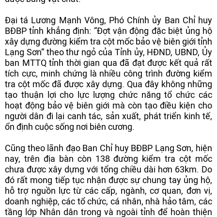
Đại tá Lương Mạnh Vông, Phó Chính ủy Ban Chỉ huy
BĐBP tỉnh khẳng định: “Đợt vận động đặc biệt ủng hộ
xây dựng đường kiểm tra cột mốc bảo vệ biên giới tỉnh
Lạng Sơn” theo thư ngỏ của Tỉnh ủy, HĐND, UBND, Ủy
ban MTTQ tỉnh thời gian qua đã đạt được kết quả rất
tích cực, minh chứng là nhiều công trình đường kiểm
tra cột mốc đã được xây dựng. Qua đây không những
tạo thuận lợi cho lực lượng chức năng tổ chức các
hoạt động bảo vệ biên giới mà còn tạo điều kiện cho
người dân đi lại canh tác, sản xuất, phát triển kinh tế,
ổn định cuộc sống nơi biên cương.
Cũng theo lãnh đạo Ban Chỉ huy BĐBP Lạng Sơn, hiện
nay, trên địa bàn còn 138 đường kiểm tra cột mốc
chưa được xây dựng với tổng chiều dài hơn 63km. Do
đó rất mong tiếp tục nhận được sự chung tay ủng hộ,
hỗ trợ nguồn lực từ các cấp, ngành, cơ quan, đơn vị,
doanh nghiệp, các tổ chức, cá nhân, nhà hảo tâm, các
tầng lớp Nhân dân trong và ngoài tỉnh để hoàn thiện