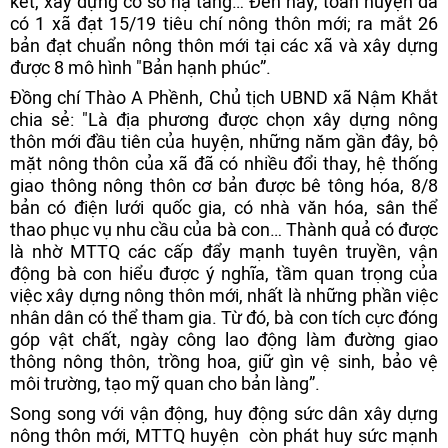
kết, xây dựng cơ sở hạ tầng… Đến nay, toàn huyện đã
có 1 xã đạt 15/19 tiêu chí nông thôn mới; ra mắt 26
bản đạt chuẩn nông thôn mới tại các xã và xây dựng
được 8 mô hình "Bản hạnh phúc”.
Đồng chí Thào A Phềnh, Chủ tịch UBND xã Nậm Khắt
chia sẻ: "Là địa phương được chọn xây dựng nông
thôn mới đầu tiên của huyện, những năm gần đây, bộ
mặt nông thôn của xã đã có nhiều đổi thay, hệ thống
giao thông nông thôn cơ bản được bê tông hóa, 8/8
bản có điện lưới quốc gia, có nhà văn hóa, sân thể
thao phục vụ nhu cầu của bà con… Thành quả có được
là nhờ MTTQ các cấp đẩy mạnh tuyên truyền, vận
động bà con hiểu được ý nghĩa, tầm quan trọng của
việc xây dựng nông thôn mới, nhất là những phần việc
nhân dân có thể tham gia. Từ đó, bà con tích cực đóng
góp vật chất, ngày công lao động làm đường giao
thông nông thôn, trồng hoa, giữ gìn vệ sinh, bảo vệ
môi trường, tạo mỹ quan cho bản làng”.
Song song với vận động, huy động sức dân xây dựng
nông thôn mới, MTTQ huyện còn phát huy sức mạnh