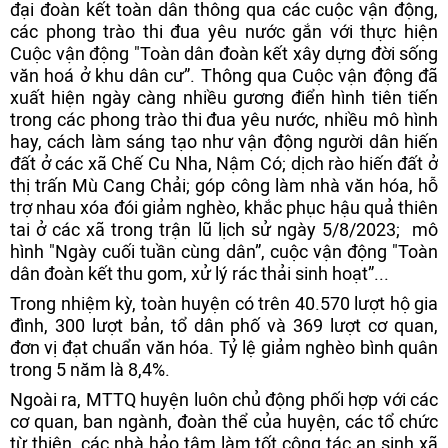
đại đoàn kết toàn dân thông qua các cuộc vận động,
các phong trào thi đua yêu nước gắn với thực hiện
Cuộc vận động "Toàn dân đoàn kết xây dựng đời sống
văn hoá ở khu dân cư”. Thông qua Cuộc vận động đã
xuất hiện ngày càng nhiều gương điển hình tiên tiến
trong các phong trào thi đua yêu nước, nhiều mô hình
hay, cách làm sáng tạo như vận động người dân hiến
đất ở các xã Chế Cu Nha, Nậm Có; dịch rào hiến đất ở
thị trấn Mù Cang Chải; góp công làm nhà văn hóa, hỗ
trợ nhau xóa đói giảm nghèo, khắc phục hậu quả thiên
tai ở các xã trong trận lũ lịch sử ngày 5/8/2023; mô
hình "Ngày cuối tuần cùng dân”, cuộc vận động "Toàn
dân đoàn kết thu gom, xử lý rác thải sinh hoạt”...
Trong nhiệm kỳ, toàn huyện có trên 40.570 lượt hộ gia
đình, 300 lượt bản, tổ dân phố và 369 lượt cơ quan,
đơn vị đạt chuẩn văn hóa. Tỷ lệ giảm nghèo bình quân
trong 5 năm là 8,4%.
Ngoài ra, MTTQ huyện luôn chủ động phối hợp với các
cơ quan, ban ngành, đoàn thể của huyện, các tổ chức
từ thiện, các nhà hảo tâm làm tốt công tác an sinh xã