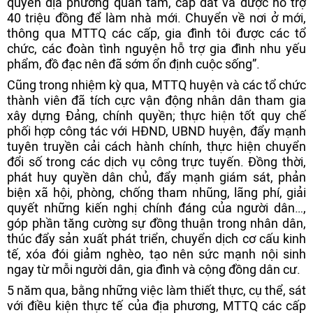
quyền địa phương quan tâm, cấp đất và được hỗ trợ
40 triệu đồng để làm nhà mới. Chuyển về nơi ở mới,
thông qua MTTQ các cấp, gia đình tôi được các tổ
chức, các đoàn tình nguyện hỗ trợ gia đình nhu yếu
phẩm, đồ đạc nên đã sớm ổn định cuộc sống”.
Cũng trong nhiệm kỳ qua, MTTQ huyện và các tổ chức
thành viên đã tích cực vận động nhân dân tham gia
xây dựng Đảng, chính quyền; thực hiện tốt quy chế
phối hợp công tác với HĐND, UBND huyện, đẩy mạnh
tuyên truyền cải cách hành chính, thực hiện chuyển
đổi số trong các dịch vụ công trực tuyến. Đồng thời,
phát huy quyền dân chủ, đẩy mạnh giám sát, phản
biện xã hội, phòng, chống tham nhũng, lãng phí, giải
quyết những kiến nghị chính đáng của người dân…,
góp phần tăng cường sự đồng thuận trong nhân dân,
thúc đẩy sản xuất phát triển, chuyển dịch cơ cấu kinh
tế, xóa đói giảm nghèo, tạo nên sức mạnh nội sinh
ngay từ mỗi người dân, gia đình và cộng đồng dân cư.
5 năm qua, bằng những việc làm thiết thực, cụ thể, sát
với điều kiện thực tế của địa phương, MTTQ các cấp