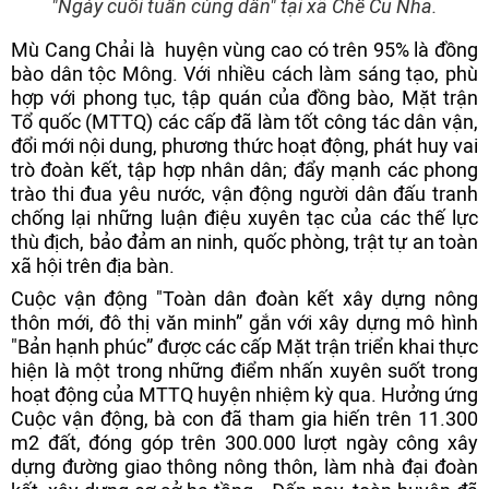
"Ngày cuối tuần cùng dân" tại xã Chế Cu Nha.
Mù Cang Chải là huyện vùng cao có trên 95% là đồng
bào dân tộc Mông. Với nhiều cách làm sáng tạo, phù
hợp với phong tục, tập quán của đồng bào, Mặt trận
Tổ quốc (MTTQ) các cấp đã làm tốt công tác dân vận,
đổi mới nội dung, phương thức hoạt động, phát huy vai
trò đoàn kết, tập hợp nhân dân; đẩy mạnh các phong
trào thi đua yêu nước, vận động người dân đấu tranh
chống lại những luận điệu xuyên tạc của các thế lực
thù địch, bảo đảm an ninh, quốc phòng, trật tự an toàn
xã hội trên địa bàn.
Cuộc vận động "Toàn dân đoàn kết xây dựng nông
thôn mới, đô thị văn minh” gắn với xây dựng mô hình
"Bản hạnh phúc” được các cấp Mặt trận triển khai thực
hiện là một trong những điểm nhấn xuyên suốt trong
hoạt động của MTTQ huyện nhiệm kỳ qua. Hưởng ứng
Cuộc vận động, bà con đã tham gia hiến trên 11.300
m2 đất, đóng góp trên 300.000 lượt ngày công xây
dựng đường giao thông nông thôn, làm nhà đại đoàn