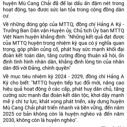
huyện Mù Cang Chải đã để lại dấu ấn đậm nét trong
hoạt động, tạo được sức lan tỏa trong cộng đồng dân
cư.
Về những đóng góp của MTTQ, đồng chí Hảng A Ký -
Trưởng Ban Dân vận Huyện ủy, Chủ tịch Ủy ban MTTQ
Việt Nam huyện khẳng định: "Những kết quả đạt được
của MTTQ huyện trong nhiệm kỳ qua có ý nghĩa quan
trọng, góp phần củng cố, phát huy sức mạnh khối đại
đoàn kết toàn dân, tăng cường đồng thuận xã hội, ổn
định tình hình nhân dân, khẳng định lòng tin của nhân
dân đối với Đảng, chính quyền"
Về mục tiêu nhiệm kỳ 2024 - 2029, đồng chí Hảng A
Ký cho biết: "MTTQ huyện tiếp tục đổi mới, nâng cao
hiệu quả hoạt động ở các cấp, phát huy dân chủ, tăng
cường sức mạnh đại đoàn kết dân tộc, khơi dậy mạnh
mẽ ý chí tự lực, khát vọng phát triển, xây dựng huyện
Mù Cang Chải phát triển nhanh và bền vững, đến năm
2025 cơ bản không còn là huyện nghèo và đến năm
2030, không còn là huyện nghèo".