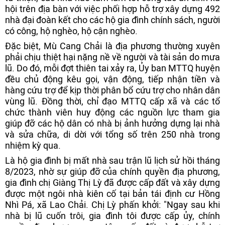
hội trên địa bàn với việc phối hợp hỗ trợ xây dựng 492
nhà đại đoàn kết cho các hộ gia đình chính sách, người
có công, hộ nghèo, hộ cận nghèo.
Đặc biệt, Mù Cang Chải là địa phương thường xuyên
phải chịu thiệt hại nặng nề về người và tài sản do mưa
lũ. Do đó, mỗi đợt thiên tai xảy ra, Ủy ban MTTQ huyện
đều chủ động kêu gọi, vận động, tiếp nhận tiền và
hàng cứu trợ để kịp thời phân bổ cứu trợ cho nhân dân
vùng lũ. Đồng thời, chỉ đạo MTTQ cấp xã và các tổ
chức thành viên huy động các nguồn lực tham gia
giúp đỡ các hộ dân có nhà bị ảnh hưởng dựng lại nhà
và sửa chữa, di dời với tổng số trên 250 nhà trong
nhiệm kỳ qua.
Là hộ gia đình bị mất nhà sau trận lũ lịch sử hồi tháng
8/2023, nhờ sự giúp đỡ của chính quyền địa phương,
gia đình chị Giàng Thị Lỳ đã được cấp đất và xây dựng
được một ngôi nhà kiên cố tại bản tái định cư Hồng
Nhì Pá, xã Lao Chải. Chị Lỳ phấn khởi: "Ngay sau khi
nhà bị lũ cuốn trôi, gia đình tôi được cấp ủy, chính