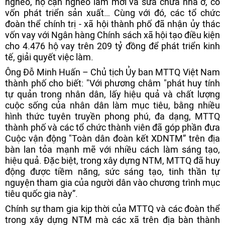
nghèo, hộ cận nghèo làm mới và sửa chữa nhà ở, có
vốn phát triển sản xuất… Cùng với đó, các tổ chức
đoàn thể chính trị - xã hội thành phố đã nhận ủy thác
vốn vay với Ngân hàng Chính sách xã hội tạo điều kiện
cho 4.476 hộ vay trên 209 tỷ đồng để phát triển kinh
tế, giải quyết việc làm.
Ông Đỗ Minh Huấn – Chủ tịch Ủy ban MTTQ Việt Nam
thành phố cho biết: "Với phương châm "phát huy tính
tự quản trong nhân dân, lấy hiệu quả và chất lượng
cuộc sống của nhân dân làm mục tiêu, bằng nhiều
hình thức tuyên truyền phong phú, đa dạng, MTTQ
thành phố và các tổ chức thành viên đã góp phần đưa
Cuộc vận động "Toàn dân đoàn kết XDNTM” trên địa
bàn lan tỏa mạnh mẽ với nhiều cách làm sáng tạo,
hiệu quả. Đặc biệt, trong xây dựng NTM, MTTQ đã huy
động được tiềm năng, sức sáng tạo, tinh thần tự
nguyện tham gia của người dân vào chương trình mục
tiêu quốc gia này”.
Chính sự tham gia kịp thời của MTTQ và các đoàn thể
trong xây dựng NTM mà các xã trên địa bàn thành