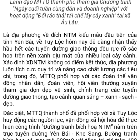
Lãnh đạo MTTQ thành phố tham gia Chương trình
"Ngày cuối tuần cùng dân và doanh nghiệp" với
hoạt động "Đổi rác thải tái chế lấy cây xanh” tại xã
Âu Lâu.
Là địa phương về đích NTM kiểu mẫu đầu tiên của
tỉnh Yên Bái, về Tuy Lộc hôm nay dễ dàng nhận thấy
hầu hết các tuyến đường giao thông đều rực rỡ sắc
hoa trên nền xanh dịu mát của nhiều loại cây cảnh.
Xác định XDNTM không có điểm kết thúc, địa phương
luôn tích cực duy trì và nâng cao chất lượng các tiêu
chí, trong đó, MTTQ phối hợp với các đoàn thể vận
động nhân dân, đoàn viên, hội viên thường xuyên
tham gia dọn dẹp vệ sinh, chỉnh trang các tuyến
đường giao thông, tạo cảnh quan sáng – xanh - sạch -
đẹp.
Đặc biệt, MTTQ thành phố đã phối hợp với xã Tuy Lộc
huy động các nguồn lực, vận động xã hội hóa để thực
hiện công trình "Đường tranh bích hoạ NTM” nằm trên
trục tuyến đường Yên Bái - Khe Sang. Đường tranh