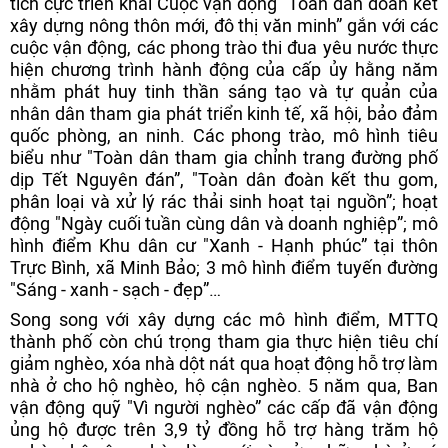
tích cực triển khai Cuộc vận động "Toàn dân đoàn kết
xây dựng nông thôn mới, đô thị văn minh” gắn với các
cuộc vận động, các phong trào thi đua yêu nước thực
hiện chương trình hành động của cấp ủy hằng năm
nhằm phát huy tinh thần sáng tạo và tự quản của
nhân dân tham gia phát triển kinh tế, xã hội, bảo đảm
quốc phòng, an ninh. Các phong trào, mô hình tiêu
biểu như "Toàn dân tham gia chỉnh trang đường phố
dịp Tết Nguyên đán”, "Toàn dân đoàn kết thu gom,
phân loại và xử lý rác thải sinh hoạt tại nguồn”; hoạt
động "Ngày cuối tuần cùng dân và doanh nghiệp”; mô
hình điểm Khu dân cư "Xanh - Hạnh phúc” tại thôn
Trực Bình, xã Minh Bảo; 3 mô hình điểm tuyến đường
"Sáng - xanh - sạch - đẹp”…
Song song với xây dựng các mô hình điểm, MTTQ
thành phố còn chú trọng tham gia thực hiện tiêu chí
giảm nghèo, xóa nhà dột nát qua hoạt động hỗ trợ làm
nhà ở cho hộ nghèo, hộ cận nghèo. 5 năm qua, Ban
vận động quỹ "Vì người nghèo” các cấp đã vận động
ủng hộ được trên 3,9 tỷ đồng hỗ trợ hàng trăm hộ