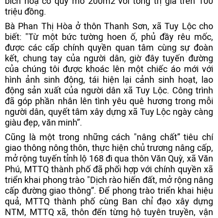
bích hoạ có quy mô 200m2 với tổng trị giá trên 100
triệu đồng.
Bà Phan Thị Hòa ở thôn Thanh Sơn, xã Tuy Lộc cho
biết: "Từ một bức tường hoen ố, phủ đầy rêu mốc,
được các cấp chính quyền quan tâm cùng sự đoàn
kết, chung tay của người dân, giờ đây tuyến đường
của chúng tôi được khoác lên một chiếc áo mới với
hình ảnh sinh động, tái hiện lại cảnh sinh hoạt, lao
động sản xuất của người dân xã Tuy Lộc. Công trình
đã góp phần nhân lên tình yêu quê hương trong mỗi
người dân, quyết tâm xây dựng xã Tuy Lộc ngày càng
giàu đẹp, văn minh”.
Cũng là một trong những cách "nâng chất” tiêu chí
giao thông nông thôn, thực hiện chủ trương nâng cấp,
mở rộng tuyến tỉnh lộ 168 đi qua thôn Văn Quỳ, xã Văn
Phú, MTTQ thành phố đã phối hợp với chính quyền xã
triển khai phong trào "Dịch rào hiến đất, mở rộng nâng
cấp đường giao thông”. Để phong trào triển khai hiệu
quả, MTTQ thành phố cùng Ban chỉ đạo xây dựng
NTM, MTTQ xã, thôn đến từng hộ tuyên truyền, vận