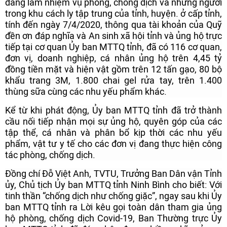
đang làm nhiệm vụ phòng, chống dịch và những người
trong khu cách ly tập trung của tỉnh, huyện. ở cấp tỉnh,
tính đến ngày 7/4/2020, thông qua tài khoản của Quỹ
đền ơn đáp nghĩa và An sinh xã hội tỉnh và ủng hộ trực
tiếp tại cơ quan Ủy ban MTTQ tỉnh, đã có 116 cơ quan,
đơn vị, doanh nghiệp, cá nhân ủng hộ trên 4,45 tỷ
đồng tiền mặt và hiện vật gồm trên 12 tấn gạo, 80 bộ
khẩu trang 3M, 1.800 chai gel rửa tay, trên 1.400
thùng sữa cùng các nhu yếu phẩm khác.
Kể từ khi phát động, Ủy ban MTTQ tỉnh đã trở thành
cầu nối tiếp nhận mọi sự ủng hộ, quyên góp của các
tập thể, cá nhân và phân bổ kịp thời các nhu yếu
phẩm, vật tư y tế cho các đơn vị đang thực hiện công
tác phòng, chống dịch.
Đồng chí Đỗ Việt Anh, TVTU, Trưởng Ban Dân vận Tỉnh
ủy, Chủ tịch Ủy ban MTTQ tỉnh Ninh Bình cho biết: Với
tinh thần “chống dịch như chống giặc”, ngay sau khi Ủy
ban MTTQ tỉnh ra Lời kêu gọi toàn dân tham gia ủng
hộ phòng, chống dịch Covid-19, Ban Thường trực Ủy