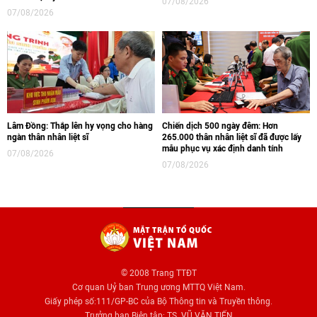
07/08/2026
07/08/2026
Lâm Đồng: Thắp lên hy vọng cho hàng
Chiến dịch 500 ngày đêm: Hơn
ngàn thân nhân liệt sĩ
265.000 thân nhân liệt sĩ đã được lấy
mẫu phục vụ xác định danh tính
07/08/2026
07/08/2026
© 2008 Trang TTĐT
Cơ quan Uỷ ban Trung ương MTTQ Việt Nam.
Giấy phép số:111/GP-BC của Bộ Thông tin và Truyền thông.
Trưởng ban Biên tập: TS. VŨ VĂN TIẾN