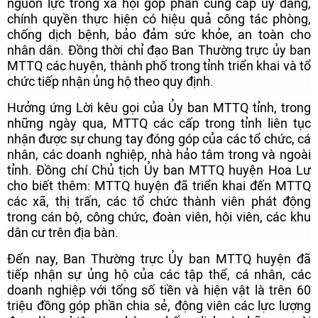
nguồn lực trong xã hội góp phần cùng cấp ủy đảng,
chính quyền thực hiện có hiệu quả công tác phòng,
chống dịch bệnh, bảo đảm sức khỏe, an toàn cho
nhân dân. Đồng thời chỉ đạo Ban Thường trực ủy ban
MTTQ các huyện, thành phố trong tỉnh triển khai và tổ
chức tiếp nhận ủng hộ theo quy định.
Hưởng ứng Lời kêu gọi của Ủy ban MTTQ tỉnh, trong
những ngày qua, MTTQ các cấp trong tỉnh liên tục
nhận được sự chung tay đóng góp của các tổ chức, cá
nhân, các doanh nghiệp, nhà hảo tâm trong và ngoài
tỉnh. Đồng chí Chủ tịch Ủy ban MTTQ huyện Hoa Lư
cho biết thêm: MTTQ huyện đã triển khai đến MTTQ
các xã, thị trấn, các tổ chức thành viên phát động
trong cán bộ, công chức, đoàn viên, hội viên, các khu
dân cư trên địa bàn.
Đến nay, Ban Thường trực Ủy ban MTTQ huyện đã
tiếp nhận sự ủng hộ của các tập thể, cá nhân, các
doanh nghiệp với tổng số tiền và hiện vật là trên 60
triệu đồng góp phần chia sẻ, động viên các lực lượng