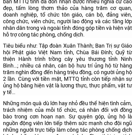
ban MTTQ tỉnh đã đón nhận được nhiều nghĩa cử cao
đẹp, tấm lòng thơm thảo của hàng trăm cơ quan,
doanh nghiệp, tổ chức tôn giáo, cán bộ, đảng viên,
công chức, viên chức, người lao động và các tầng lớp
nhân dân trong và ngoài tỉnh đóng góp tiền và hiện vật
hỗ trợ công tác phòng, chống dịch.
Tiêu biểu như: Tập đoàn Xuân Thành; Ban Trị sự Giáo
hội Phật giáo Việt Nam tỉnh, Chùa Bái Đính; Quỹ từ
thiện Hành trình trồng cây yêu thương tỉnh Ninh
Bình…; nhiều cá nhân, cán bộ hưu trí ủng hộ từ hàng
trăm nghìn đồng đến hàng triệu đồng, có người ủng hộ
2 lần. Cùng với tiền mặt, MTTQ tỉnh còn tiếp nhận sự
ủng hộ bằng hiện vật là lương thực, thực phẩm, vật tư
y tế…
Những món quà dù lớn hay nhỏ đều thể hiện tình cảm,
trách nhiệm của mỗi tổ chức, cá nhân đối với đồng
bào trong cơn hoạn nạn. Sự quyên góp, ủng hộ là
nguồn động viên lớn tiếp thêm sức mạnh cho đội ngũ
những người trực tiếp làm công tác phòng chống dịch