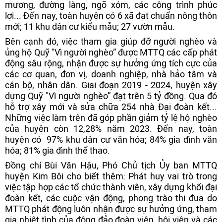
mương, đường làng, ngõ xóm, các công trình phúc
lợi... Đến nay, toàn huyện có 6 xã đạt chuẩn nông thôn
mới; 11 khu dân cư kiểu mẫu; 27 vườn mẫu.
Bên cạnh đó, việc tham gia giúp đỡ người nghèo và
ủng hộ Quỹ "Vì người nghèo” được MTTQ các cấp phát
động sâu rộng, nhận được sự hưởng ứng tích cực của
các cơ quan, đơn vị, doanh nghiệp, nhà hảo tâm và
cán bộ, nhân dân. Giai đoạn 2019 - 2024, huyện xây
dựng Quỹ "Vì người nghèo” đạt trên 5 tỷ đồng. Qua đó
hỗ trợ xây mới và sửa chữa 254 nhà Đại đoàn kết...
Những việc làm trên đã góp phần giảm tỷ lệ hộ nghèo
của huyện còn 12,28% năm 2023. Đến nay, toàn
huyện có 97% khu dân cư văn hóa; 84% gia đình văn
hóa; 81% gia đình thể thao.
Đồng chí Bùi Văn Hậu, Phó Chủ tịch Ủy ban MTTQ
huyện Kim Bôi cho biết thêm: Phát huy vai trò trong
việc tập hợp các tổ chức thành viên, xây dựng khối đại
đoàn kết, các cuộc vận động, phong trào thi đua do
MTTQ phát động luôn nhận được sự hưởng ứng, tham
gia nhiệt tình của đông đảo đoàn viên, hội viên và các