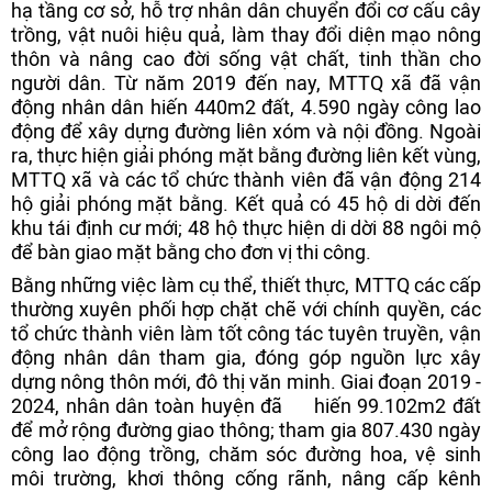
hạ tầng cơ sở, hỗ trợ nhân dân chuyển đổi cơ cấu cây
trồng, vật nuôi hiệu quả, làm thay đổi diện mạo nông
thôn và nâng cao đời sống vật chất, tinh thần cho
người dân. Từ năm 2019 đến nay, MTTQ xã đã vận
động nhân dân hiến 440m2 đất, 4.590 ngày công lao
động để xây dựng đường liên xóm và nội đồng. Ngoài
ra, thực hiện giải phóng mặt bằng đường liên kết vùng,
MTTQ xã và các tổ chức thành viên đã vận động 214
hộ giải phóng mặt bằng. Kết quả có 45 hộ di dời đến
khu tái định cư mới; 48 hộ thực hiện di dời 88 ngôi mộ
để bàn giao mặt bằng cho đơn vị thi công.
Bằng những việc làm cụ thể, thiết thực, MTTQ các cấp
thường xuyên phối hợp chặt chẽ với chính quyền, các
tổ chức thành viên làm tốt công tác tuyên truyền, vận
động nhân dân tham gia, đóng góp nguồn lực xây
dựng nông thôn mới, đô thị văn minh. Giai đoạn 2019 -
2024, nhân dân toàn huyện đã hiến 99.102m2 đất
để mở rộng đường giao thông; tham gia 807.430 ngày
công lao động trồng, chăm sóc đường hoa, vệ sinh
môi trường, khơi thông cống rãnh, nâng cấp kênh