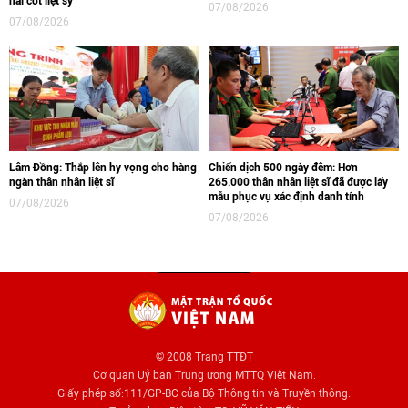
hài cốt liệt sỹ
07/08/2026
07/08/2026
Lâm Đồng: Thắp lên hy vọng cho hàng
Chiến dịch 500 ngày đêm: Hơn
ngàn thân nhân liệt sĩ
265.000 thân nhân liệt sĩ đã được lấy
mẫu phục vụ xác định danh tính
07/08/2026
07/08/2026
© 2008 Trang TTĐT
Cơ quan Uỷ ban Trung ương MTTQ Việt Nam.
Giấy phép số:111/GP-BC của Bộ Thông tin và Truyền thông.