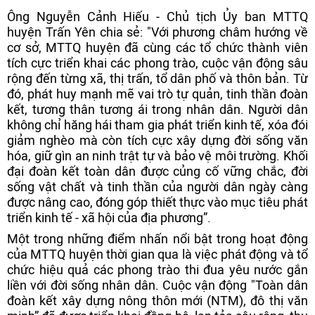
Ông Nguyễn Cảnh Hiếu - Chủ tịch Ủy ban MTTQ
huyện Trấn Yên chia sẻ: "Với phương châm hướng về
cơ sở, MTTQ huyện đã cùng các tổ chức thành viên
tích cực triển khai các phong trào, cuộc vận động sâu
rộng đến từng xã, thị trấn, tổ dân phố và thôn bản. Từ
đó, phát huy mạnh mẽ vai trò tự quản, tinh thần đoàn
kết, tương thân tương ái trong nhân dân. Người dân
không chỉ hăng hái tham gia phát triển kinh tế, xóa đói
giảm nghèo mà còn tích cực xây dựng đời sống văn
hóa, giữ gìn an ninh trật tự và bảo vệ môi trường. Khối
đại đoàn kết toàn dân được củng cố vững chắc, đời
sống vật chất và tinh thần của người dân ngày càng
được nâng cao, đóng góp thiết thực vào mục tiêu phát
triển kinh tế - xã hội của địa phương”.
Một trong những điểm nhấn nổi bật trong hoạt động
của MTTQ huyện thời gian qua là việc phát động và tổ
chức hiệu quả các phong trào thi đua yêu nước gắn
liền với đời sống nhân dân. Cuộc vận động "Toàn dân
đoàn kết xây dựng nông thôn mới (NTM), đô thị văn