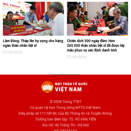
Lâm Đồng: Thắp lên hy vọng cho hàng
Chiến dịch 500 ngày đêm: Hơn
ngàn thân nhân liệt sĩ
265.000 thân nhân liệt sĩ đã được lấy
mẫu phục vụ xác định danh tính
07/08/2026
07/08/2026
© 2008 Trang TTĐT
Cơ quan Uỷ ban Trung ương MTTQ Việt Nam.
Giấy phép số:111/GP-BC của Bộ Thông tin và Truyền thông.
Trưởng ban Biên tập: TS. VŨ VĂN TIẾN
Địa chỉ: 46 Tràng Thi - Hà Nội
ĐT: 08046154