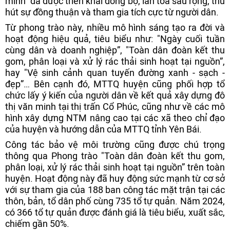
minh” đã được triển khai đồng bộ, lan tỏa sâu rộng, thu
hút sự đồng thuận và tham gia tích cực từ người dân.
Từ phong trào này, nhiều mô hình sáng tạo ra đời và
hoạt động hiệu quả, tiêu biểu như: "Ngày cuối tuần
cùng dân và doanh nghiệp”, "Toàn dân đoàn kết thu
gom, phân loại và xử lý rác thải sinh hoạt tại nguồn”,
hay "Vệ sinh cảnh quan tuyến đường xanh - sạch -
đẹp”… Bên cạnh đó, MTTQ huyện cũng phối hợp tổ
chức lấy ý kiến của người dân về kết quả xây dựng đô
thị văn minh tại thị trấn Cổ Phúc, cũng như về các mô
hình xây dựng NTM nâng cao tại các xã theo chỉ đạo
của huyện và hướng dẫn của MTTQ tỉnh Yên Bái.
Công tác bảo vệ môi trường cũng được chú trọng
thông qua Phong trào "Toàn dân đoàn kết thu gom,
phân loại, xử lý rác thải sinh hoạt tại nguồn” trên toàn
huyện. Hoạt động này đã huy động sức mạnh từ cơ sở
với sự tham gia của 188 ban công tác mặt trận tại các
thôn, bản, tổ dân phố cùng 735 tổ tự quản. Năm 2024,
có 366 tổ tự quản được đánh giá là tiêu biểu, xuất sắc,
chiếm gần 50%.