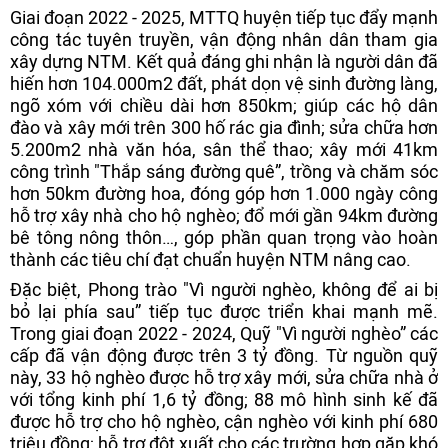
Giai đoạn 2022 - 2025, MTTQ huyện tiếp tục đẩy mạnh
công tác tuyên truyền, vận động nhân dân tham gia
xây dựng NTM. Kết quả đáng ghi nhận là người dân đã
hiến hơn 104.000m2 đất, phát dọn vệ sinh đường làng,
ngõ xóm với chiều dài hơn 850km; giúp các hộ dân
đào và xây mới trên 300 hố rác gia đình; sửa chữa hơn
5.200m2 nhà văn hóa, sân thể thao; xây mới 41km
công trình "Thắp sáng đường quê”, trồng và chăm sóc
hơn 50km đường hoa, đóng góp hơn 1.000 ngày công
hỗ trợ xây nhà cho hộ nghèo; đổ mới gần 94km đường
bê tông nông thôn…, góp phần quan trọng vào hoàn
thành các tiêu chí đạt chuẩn huyện NTM nâng cao.
Đặc biệt, Phong trào "Vì người nghèo, không để ai bị
bỏ lại phía sau” tiếp tục được triển khai mạnh mẽ.
Trong giai đoạn 2022 - 2024, Quỹ "Vì người nghèo” các
cấp đã vận động được trên 3 tỷ đồng. Từ nguồn quỹ
này, 33 hộ nghèo được hỗ trợ xây mới, sửa chữa nhà ở
với tổng kinh phí 1,6 tỷ đồng; 88 mô hình sinh kế đã
được hỗ trợ cho hộ nghèo, cận nghèo với kinh phí 680
triệu đồng; hỗ trợ đột xuất cho các trường hợp gặp khó