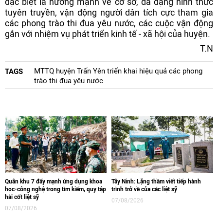
đặc biệt là hướng mạnh về cơ sở, đa dạng hình thức
tuyên truyền, vận động người dân tích cực tham gia
các phong trào thi đua yêu nước, các cuộc vận động
gắn với nhiệm vụ phát triển kinh tế - xã hội của huyện.
T.N
MTTQ huyện Trấn Yên triển khai hiệu quả các phong
TAGS
trào thi đua yêu nước
Quân khu 7 đẩy mạnh ứng dụng khoa
Tây Ninh: Lặng thầm viết tiếp hành
học-công nghệ trong tìm kiếm, quy tập
trình trở về của các liệt sỹ
hài cốt liệt sỹ
07/08/2026
07/08/2026