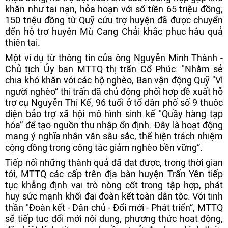
khăn như tai nạn, hỏa hoạn với số tiền 65 triệu đồng;
150 triệu đồng từ Quỹ cứu trợ huyện đã được chuyển
đến hỗ trợ huyện Mù Cang Chải khắc phục hậu quả
thiên tai.
Một ví dụ từ thông tin của ông Nguyễn Minh Thành -
Chủ tịch Ủy ban MTTQ thị trấn Cổ Phúc: "Nhằm sẻ
chia khó khăn với các hộ nghèo, Ban vận động Quỹ "Vì
người nghèo” thị trấn đã chủ động phối hợp đề xuất hỗ
trợ cụ Nguyễn Thị Kế, 96 tuổi ở tổ dân phố số 9 thuộc
diện bảo trợ xã hội mô hình sinh kế "Quầy hàng tạp
hóa” để tạo nguồn thu nhập ổn định. Đây là hoạt động
mang ý nghĩa nhân văn sâu sắc, thể hiện trách nhiệm
cộng đồng trong công tác giảm nghèo bền vững”.
Tiếp nối những thành quả đã đạt được, trong thời gian
tới, MTTQ các cấp trên địa bàn huyện Trấn Yên tiếp
tục khẳng định vai trò nòng cốt trong tập hợp, phát
huy sức mạnh khối đại đoàn kết toàn dân tộc. Với tinh
thần "Đoàn kết - Dân chủ - Đổi mới - Phát triển”, MTTQ
sẽ tiếp tục đổi mới nội dung, phương thức hoạt động,