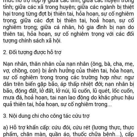
mức hỗ trợ hợp lý giữa các tỉnh, giữa các huyện trong
tỉnh; giữa các xã trong huyện; giữa các ngành bị thiệt
hại trong từng đợt bị thiên tai, hỏa hoạn, sự cố nghiêm
trọng; giữa các đợt bị thiên tai, hoả hoạn, sự cố
nghiêm trọng; giữa cá nhân, hộ gia đình bị nạn do
thiên tai, hỏa hoạn, sự cố nghiêm trọng với các đối
tượng chính sách xã hội.
2. Đối tượng được hỗ trợ
Nạn nhân, thân nhân của nạn nhân (ông, bà, cha, mẹ,
vợ, chồng, con) bị ảnh hưởng của thiên tai, hỏa hoạn,
sự cố nghiêm trọng trong các trường hợp như: ngư
dân trên biển gặp bão, áp thấp nhiệt đới; nạn nhân bị
bão, động đất, lở đất, lở núi, lũ cuốn, lũ quét, lốc cuốn,
mưa đá, hoả hoạn, tai nạn lao động do khắc phục hậu
quả thiên tai, hỏa hoạn, sự cố nghiêm trọng...
3. Nội dung chi cho công tác cứu trợ
a) Hỗ trợ khẩn cấp: cứu đói, cứu rét (lương thực, thực
phẩm, chăn màn, quần áo, thuốc chữa bệnh...), cấp