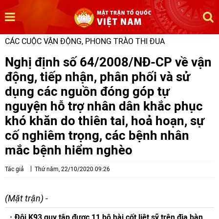
CÁC CUỘC VẬN ĐỘNG, PHONG TRÀO THI ĐUA
Nghị định số 64/2008/NĐ-CP về vận
động, tiếp nhận, phân phối và sử
dụng các nguồn đóng góp tự
nguyện hỗ trợ nhân dân khắc phục
khó khăn do thiên tai, hoả hoạn, sự
cố nghiêm trọng, các bệnh nhân
mắc bệnh hiểm nghèo
Tác giả
Thứ năm, 22/10/2020 09:26
(Mặt trận) -
Đội K93 quy tập được 11 bộ hài cốt liệt sỹ trên địa bàn