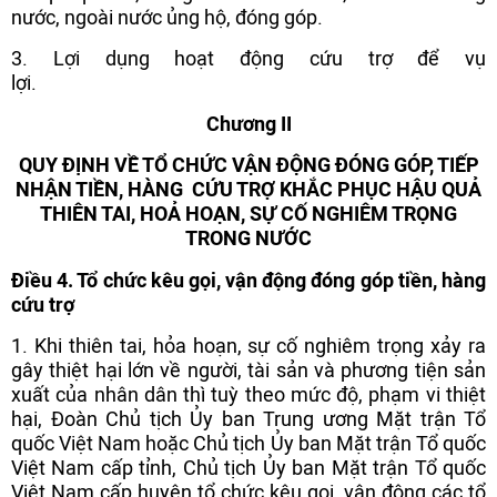
nước, ngoài nước ủng hộ, đóng góp.
3. Lợi dụng hoạt động cứu trợ để vụ
lợi.
Chương II
QUY ĐỊNH VỀ TỔ CHỨC VẬN ĐỘNG ĐÓNG GÓP, TIẾP
NHẬN TIỀN, HÀNG CỨU TRỢ KHẮC PHỤC HẬU QUẢ
THIÊN TAI, HOẢ HOẠN,
SỰ CỐ NGHIÊM TRỌNG
TRONG NƯỚC
Điều 4. Tổ chức kêu gọi, vận động đóng góp tiền, hàng
cứu trợ
1. Khi thiên tai, hỏa hoạn, sự cố nghiêm trọng xảy ra
gây thiệt hại lớn về người, tài sản và phương tiện sản
xuất của nhân dân thì tuỳ theo mức độ, phạm vi thiệt
hại, Đoàn Chủ tịch Ủy ban Trung ương Mặt trận Tổ
quốc Việt Nam hoặc Chủ tịch Ủy ban Mặt trận Tổ quốc
Việt Nam cấp tỉnh, Chủ tịch Ủy ban Mặt trận Tổ quốc
Việt Nam cấp huyện tổ chức kêu gọi, vận động các tổ