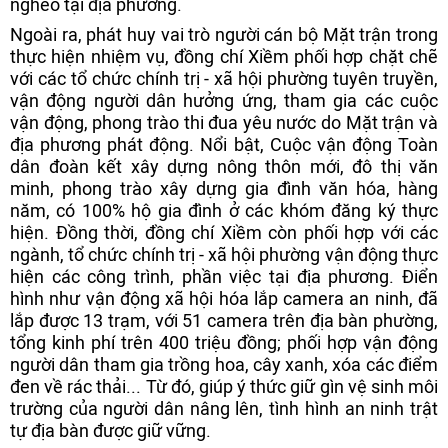
nghèo tại địa phương.
Ngoài ra, phát huy vai trò người cán bộ Mặt trận trong
thực hiện nhiệm vụ, đồng chí Xiềm phối hợp chặt chẽ
với các tổ chức chính trị - xã hội phường tuyên truyền,
vận động người dân hưởng ứng, tham gia các cuộc
vận động, phong trào thi đua yêu nước do Mặt trận và
địa phương phát động. Nổi bật, Cuộc vận động Toàn
dân đoàn kết xây dựng nông thôn mới, đô thị văn
minh, phong trào xây dựng gia đình văn hóa, hàng
năm, có 100% hộ gia đình ở các khóm đăng ký thực
hiện. Đồng thời, đồng chí Xiềm còn phối hợp với các
ngành, tổ chức chính trị - xã hội phường vận động thực
hiện các công trình, phần việc tại địa phương. Điển
hình như vận động xã hội hóa lắp camera an ninh, đã
lắp được 13 trạm, với 51 camera trên địa bàn phường,
tổng kinh phí trên 400 triệu đồng; phối hợp vận động
người dân tham gia trồng hoa, cây xanh, xóa các điểm
đen về rác thải... Từ đó, giúp ý thức giữ gìn vệ sinh môi
trường của người dân nâng lên, tình hình an ninh trật
tự địa bàn được giữ vững.