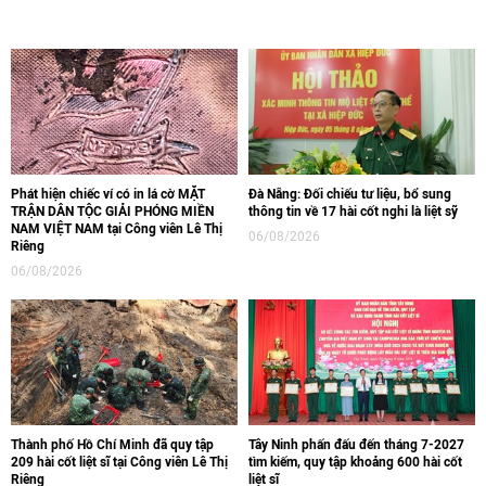
Phát hiện chiếc ví có in lá cờ MẶT
Đà Nẵng: Đối chiếu tư liệu, bổ sung
TRẬN DÂN TỘC GIẢI PHÓNG MIỀN
thông tin về 17 hài cốt nghi là liệt sỹ
NAM VIỆT NAM tại Công viên Lê Thị
06/08/2026
Riêng
06/08/2026
Thành phố Hồ Chí Minh đã quy tập
Tây Ninh phấn đấu đến tháng 7-2027
209 hài cốt liệt sĩ tại Công viên Lê Thị
tìm kiếm, quy tập khoảng 600 hài cốt
Riêng
liệt sĩ