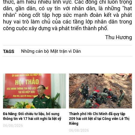
thức, am hiểu nhiều lĩnh vực. Các đồng chí luôn trọng
dân, gần dân, có uy tín với nhân dân, là những "hạt
nhân" nòng cốt tập hợp sức mạnh đoàn kết và phát
huy vai trò làm chủ của các tầng lớp nhân dân trong
công cuộc xây dựng và phát triển thành phố.
Thu Hương
Những cán bộ Mặt trận vì Dân
TAGS
Đà Nẵng: Đối chiếu tư liệu, bổ sung
Thành phố Hồ Chí Minh đã quy tập
thông tin về 17 hài cốt nghi là liệt sỹ
209 hài cốt liệt sĩ tại Công viên Lê Thị
Riêng
06/08/2026
06/08/2026