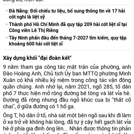
Đà Nẵng: Đối chiếu tư liệu, bổ sung thông tin về 17 hài
cốt nghi là liệt sỹ
Thành phố Hồ Chí Minh đã quy tập 209 hài cốt liệt sĩ tại
Công viên Lê Thị Riêng
Tây Ninh phấn đấu đến tháng 7-2027 tìm kiếm, quy tập
khoảng 600 hài cốt liệt sĩ
Xây dựng khối "đại đoàn kết"
9 năm tham gia công tác mặt trận của phường, anh
Đào Hoàng Anh, Chủ tịch Ủy ban MTTQ phường Minh
Xuân có khá nhiều kỷ niệm trong công tác vận động
quần chúng. Anh nhớ lại, năm 2021, ngõ 285, tổ dân
phố 7 thực hiện mở rộng đường bê tông và lát vỉa hè.
Đường đã rộng nhưng đầu ngõ khúc cua bị "thắt cổ
chai", ở giữa đường có 1 hố ga.
Ông T, hộ dân ở tổ, nhà sát một bên ngõ sau khi đi làm
ở xa trở về không hài lòng, đã tự ý cậy hết gạch lát vỉa
hè ở phía gia đình ông lên... Nhận được thông tin phản