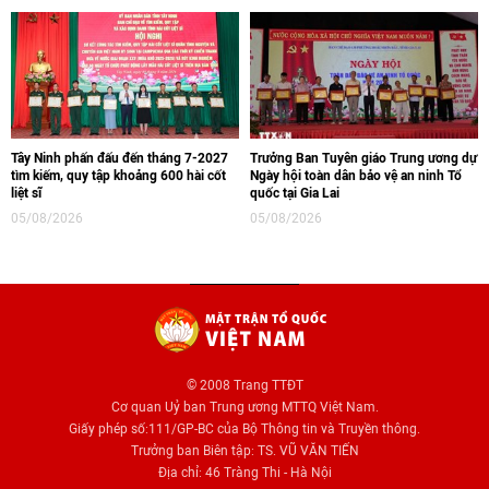
Tây Ninh phấn đấu đến tháng 7-2027
Trưởng Ban Tuyên giáo Trung ương dự
tìm kiếm, quy tập khoảng 600 hài cốt
Ngày hội toàn dân bảo vệ an ninh Tổ
liệt sĩ
quốc tại Gia Lai
05/08/2026
05/08/2026
© 2008 Trang TTĐT
Cơ quan Uỷ ban Trung ương MTTQ Việt Nam.
Giấy phép số:111/GP-BC của Bộ Thông tin và Truyền thông.
Trưởng ban Biên tập: TS. VŨ VĂN TIẾN
Địa chỉ: 46 Tràng Thi - Hà Nội