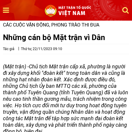
CÁC CUỘC VẬN ĐỘNG, PHONG TRÀO THI ĐUA
Những cán bộ Mặt trận vì Dân
Tác giả
Thứ tư, 22/11/2023 09:10
(Mặt trận) -Chủ tịch Mặt trận cấp xã, phường là người
đi xây dựng khối "đoàn kết" trong toàn dân và cũng là
những hạt nhân đoàn kết. Xác định được điều đó,
những Chủ tịch Ủy ban MTTQ các xã, phường của
thành phố Tuyên Quang (tỉnh Tuyên Quang) đã và luôn
nêu cao tinh thần gương mẫu, trách nhiệm trong công
việc. Họ tích cực đổi mới tư duy trong hoạt động tuyên
truyền, vận động quần chúng Nhân dân và hoạt động
công tác Mặt trận để tập hợp sức mạnh đại đoàn kết
toàn dân, xây dựng và phát triển thành phố ngày càng
đồng bộ, hiện đại.