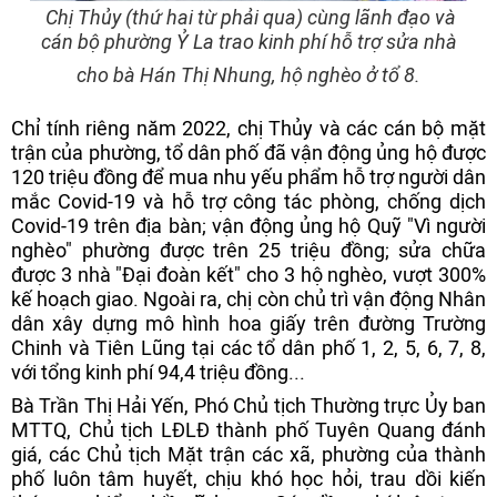
Chị Thủy (thứ hai từ phải qua) cùng lãnh đạo và
cán bộ phường Ỷ La trao kinh phí hỗ trợ sửa nhà
cho bà Hán Thị Nhung, hộ nghèo ở tổ 8.
Chỉ tính riêng năm 2022, chị Thủy và các cán bộ mặt
trận của phường, tổ dân phố đã vận động ủng hộ được
120 triệu đồng để mua nhu yếu phẩm hỗ trợ người dân
mắc Covid-19 và hỗ trợ công tác phòng, chống dịch
Covid-19 trên địa bàn; vận động ủng hộ Quỹ "Vì người
nghèo" phường được trên 25 triệu đồng; sửa chữa
được 3 nhà "Đại đoàn kết" cho 3 hộ nghèo, vượt 300%
kế hoạch giao. Ngoài ra, chị còn chủ trì vận động Nhân
dân xây dựng mô hình hoa giấy trên đường Trường
Chinh và Tiên Lũng tại các tổ dân phố 1, 2, 5, 6, 7, 8,
với tổng kinh phí 94,4 triệu đồng...
Bà Trần Thị Hải Yến, Phó Chủ tịch Thường trực Ủy ban
MTTQ, Chủ tịch LĐLĐ thành phố Tuyên Quang đánh
giá, các Chủ tịch Mặt trận các xã, phường của thành
phố luôn tâm huyết, chịu khó học hỏi, trau dồi kiến