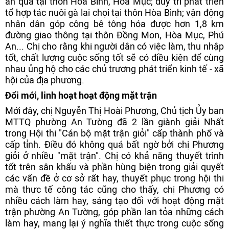
ăn quả tại thôn Hòa Bình, Hòa Mục; duy trì phát triển
tổ hợp tác nuôi gà lai chọi tại thôn Hòa Bình; vận động
nhân dân góp công bê tông hóa được hơn 1,8 km
đường giao thông tại thôn Đồng Mon, Hòa Mục, Phú
An... Chị cho rằng khi người dân có việc làm, thu nhập
tốt, chất lượng cuộc sống tốt sẽ có điều kiện để cùng
nhau ủng hộ cho các chủ trương phát triển kinh tế - xã
hội của địa phương.
Đổi mới, linh hoạt hoạt động mặt trận
Mới đây, chị Nguyễn Thị Hoài Phương, Chủ tịch Ủy ban
MTTQ phường An Tường đã 2 lần giành giải Nhất
trong Hội thi "Cán bộ mặt trận giỏi" cấp thành phố và
cấp tỉnh. Điều đó không quá bất ngờ bởi chị Phương
giỏi ở nhiều "mặt trận". Chị có khả năng thuyết trình
tốt trên sân khấu và phần hùng biện trong giải quyết
các vấn đề ở cơ sở rất hay, thuyết phục trong hội thi
mà thực tế công tác cũng cho thấy, chị Phương có
nhiều cách làm hay, sáng tạo đối với hoạt động mặt
trận phường An Tường, góp phần lan tỏa những cách
làm hay, mang lại ý nghĩa thiết thực trong cuộc sống