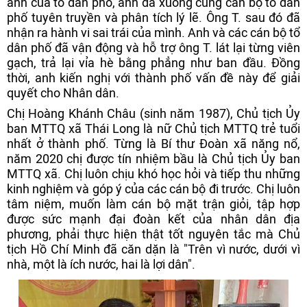
ánh của tổ dân phố, anh đã xuống cùng cán bộ tổ dân
phố tuyên truyền và phân tích lý lẽ. Ông T. sau đó đã
nhận ra hành vi sai trái của mình. Anh và các cán bộ tổ
dân phố đã vận động và hỗ trợ ông T. lát lại từng viên
gạch, trả lại vỉa hè bằng phẳng như ban đầu. Đồng
thời, anh kiến nghị với thành phố vấn đề này để giải
quyết cho Nhân dân.
Chị Hoàng Khánh Châu (sinh năm 1987), Chủ tịch Ủy
ban MTTQ xã Thái Long là nữ Chủ tịch MTTQ trẻ tuổi
nhất ở thành phố. Từng là Bí thư Đoàn xã năng nổ,
năm 2020 chị được tín nhiệm bầu là Chủ tịch Ủy ban
MTTQ xã. Chị luôn chịu khó học hỏi và tiếp thu những
kinh nghiệm và góp ý của các cán bộ đi trước. Chị luôn
tâm niệm, muốn làm cán bộ mặt trận giỏi, tập hợp
được sức mạnh đại đoàn kết của nhân dân địa
phương, phải thực hiện thật tốt nguyên tắc mà Chủ
tịch Hồ Chí Minh đã căn dặn là "Trên vì nước, dưới vì
nhà, một là ích nước, hai là lợi dân".