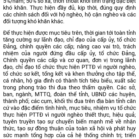
5%/năm; 50% số xã, thôn thoát khỏi tình trạng đặc biệt
khó khăn. Thực hiện đầy đủ, kịp thời, đúng quy định
các chính sách đối với hộ nghèo, hộ cận nghèo và các
đối tượng khó khăn khác.
Để thực hiện được mục tiêu trên, thời gian tới toàn tỉnh
tăng cường sự lãnh đạo, chỉ đạo của cấp ủy, tổ chức
Đảng, chính quyền các cấp; nâng cao vai trò, trách
nhiệm của người đứng đầu cấp ủy, tổ chức Đảng,
Chính quyền các cấp và cơ quan, đơn vị trong lãnh
đạo, chỉ đạo tổ chức thực hiện PTTĐ vì người nghèo,
tổ chức sơ kết, tổng kết và khen thưởng cho tập thể,
cá nhân, hộ gia đình có thành tích tiêu biểu, xuất sắc
trong phong trào thi đua theo thẩm quyền. Các sở,
ban, ngành, MTTQ, đoàn thể tỉnh, UBND các huyện,
thành phố; các cụm, khối thi đua trên địa bàn tỉnh căn
cứ vào đặc điểm tình hình, mục tiêu, nhiệm vụ tổ chức
thực hiện PTTĐ vì người nghèo thiết thực, hiệu quả;
tuyên truyền tạo sự chuyển biến mạnh mẽ về nhận
thức, tạo sự đồng thuận của toàn xã hội và phát huy
sức mạnh tổng hợp của cả hệ thống chính trị; triển