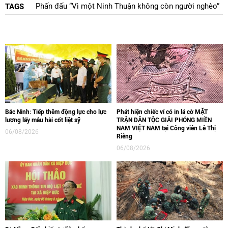
Phấn đấu “Vì một Ninh Thuận không còn người nghèo”
TAGS
Bắc Ninh: Tiếp thêm động lực cho lực
Phát hiện chiếc ví có in lá cờ MẶT
lượng lấy mẫu hài cốt liệt sỹ
TRẬN DÂN TỘC GIẢI PHÓNG MIỀN
NAM VIỆT NAM tại Công viên Lê Thị
06/08/2026
Riêng
06/08/2026