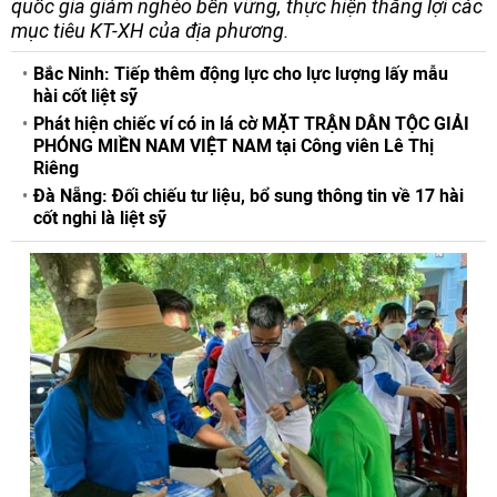
quốc gia giảm nghèo bền vững, thực hiện thắng lợi các
mục tiêu KT-XH của địa phương.
Bắc Ninh: Tiếp thêm động lực cho lực lượng lấy mẫu
hài cốt liệt sỹ
Phát hiện chiếc ví có in lá cờ MẶT TRẬN DÂN TỘC GIẢI
PHÓNG MIỀN NAM VIỆT NAM tại Công viên Lê Thị
Riêng
Đà Nẵng: Đối chiếu tư liệu, bổ sung thông tin về 17 hài
cốt nghi là liệt sỹ