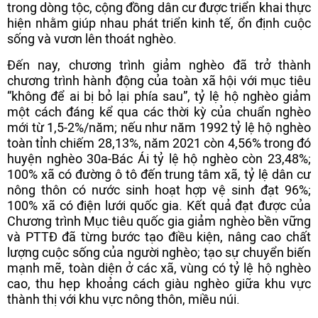
trong dòng tộc, cộng đồng dân cư được triển khai thực
hiện nhằm giúp nhau phát triển kinh tế, ổn định cuộc
sống và vươn lên thoát nghèo.
Đến nay, chương trình giảm nghèo đã trở thành
chương trình hành động của toàn xã hội với mục tiêu
“không để ai bị bỏ lại phía sau”, tỷ lệ hộ nghèo giảm
một cách đáng kể qua các thời kỳ của chuẩn nghèo
mới từ 1,5-2%/năm; nếu như năm 1992 tỷ lệ hộ nghèo
toàn tỉnh chiếm 28,13%, năm 2021 còn 4,56% trong đó
huyện nghèo 30a-Bác Ái tỷ lệ hộ nghèo còn 23,48%;
100% xã có đường ô tô đến trung tâm xã, tỷ lệ dân cư
nông thôn có nước sinh hoạt hợp vệ sinh đạt 96%;
100% xã có điện lưới quốc gia. Kết quả đạt được của
Chương trình Mục tiêu quốc gia giảm nghèo bền vững
và PTTĐ đã từng bước tạo điều kiện, nâng cao chất
lượng cuộc sống của người nghèo; tạo sự chuyển biến
mạnh mẽ, toàn diện ở các xã, vùng có tỷ lệ hộ nghèo
cao, thu hẹp khoảng cách giàu nghèo giữa khu vực
thành thị với khu vực nông thôn, miều núi.