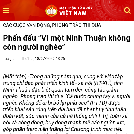
CÁC CUỘC VẬN ĐỘNG, PHONG TRÀO THI ĐUA
Phấn đấu “Vì một Ninh Thuận không
còn người nghèo”
Tác giả
Thứ hai, 18/07/2022 13:26
(Mặt trận) -Trong những năm qua, cùng với việc tập
trung chỉ đạo phát triển kinh tế - xã hội (KT-XH), tỉnh
Ninh Thuận đặc biệt quan tâm đến công tác giảm
nghèo. Phong trào thi đua “Cả nước chung tay vì người
nghèo-Không để ai bị bỏ lại phía sau” (PTTĐ) được
triển khai sâu rộng trên địa bàn đã phát huy tinh thần
đoàn kết, sức mạnh của cả hệ thống chính trị, toàn xã
hội và cộng đồng, huy động mạnh mẽ các nguồn lực,
góp phần thực hiện thắng lợi Chương trình mục tiêu