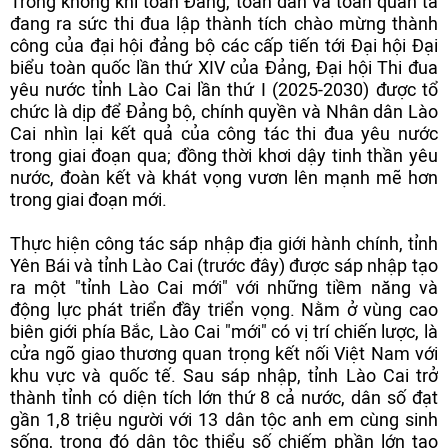
Trong không khí toàn Đảng, toàn dân và toàn quân ta
đang ra sức thi đua lập thành tích chào mừng thành
công của đại hội đảng bộ các cấp tiến tới Đại hội Đại
biểu toàn quốc lần thứ XIV của Đảng, Đại hội Thi đua
yêu nước tỉnh Lào Cai lần thứ I (2025-2030) được tổ
chức là dịp để Đảng bộ, chính quyền và Nhân dân Lào
Cai nhìn lại kết quả của công tác thi đua yêu nước
trong giai đoạn qua; đồng thời khơi dậy tinh thần yêu
nước, đoàn kết và khát vọng vươn lên mạnh mẽ hơn
trong giai đoạn mới.
Thực hiện công tác sáp nhập địa giới hành chính, tỉnh
Yên Bái và tỉnh Lào Cai (trước đây) được sáp nhập tạo
ra một "tỉnh Lào Cai mới" với những tiềm năng và
động lực phát triển đầy triển vọng. Nằm ở vùng cao
biên giới phía Bắc, Lào Cai "mới" có vị trí chiến lược, là
cửa ngõ giao thương quan trọng kết nối Việt Nam với
khu vực và quốc tế. Sau sáp nhập, tỉnh Lào Cai trở
thành tỉnh có diện tích lớn thứ 8 cả nước, dân số đạt
gần 1,8 triệu người với 13 dân tộc anh em cùng sinh
sống, trong đó dân tộc thiểu số chiếm phần lớn tạo