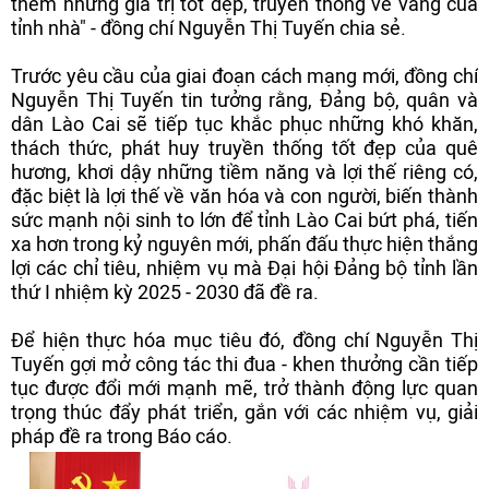
thêm những giá trị tốt đẹp, truyền thống vẻ vang của
tỉnh nhà" - đồng chí Nguyễn Thị Tuyến chia sẻ.
Trước yêu cầu của giai đoạn cách mạng mới, đồng chí
Nguyễn Thị Tuyến tin tưởng rằng, Đảng bộ, quân và
dân Lào Cai sẽ tiếp tục khắc phục những khó khăn,
thách thức, phát huy truyền thống tốt đẹp của quê
hương, khơi dậy những tiềm năng và lợi thế riêng có,
đặc biệt là lợi thế về văn hóa và con người, biến thành
sức mạnh nội sinh to lớn để tỉnh Lào Cai bứt phá, tiến
xa hơn trong kỷ nguyên mới, phấn đấu thực hiện thắng
lợi các chỉ tiêu, nhiệm vụ mà Đại hội Đảng bộ tỉnh lần
thứ I nhiệm kỳ 2025 - 2030 đã đề ra.
Để hiện thực hóa mục tiêu đó, đồng chí Nguyễn Thị
Tuyến gợi mở công tác thi đua - khen thưởng cần tiếp
tục được đổi mới mạnh mẽ, trở thành động lực quan
trọng thúc đẩy phát triển, gắn với các nhiệm vụ, giải
pháp đề ra trong Báo cáo.