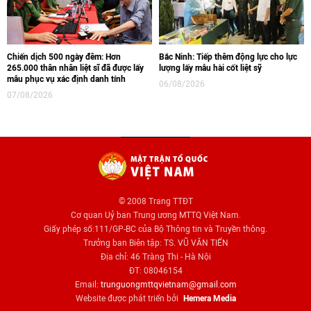
Chiến dịch 500 ngày đêm: Hơn
Bắc Ninh: Tiếp thêm động lực cho lực
265.000 thân nhân liệt sĩ đã được lấy
lượng lấy mẫu hài cốt liệt sỹ
mẫu phục vụ xác định danh tính
06/08/2026
07/08/2026
© 2008 Trang TTĐT
Cơ quan Uỷ ban Trung ương MTTQ Việt Nam.
Giấy phép số:111/GP-BC của Bộ Thông tin và Truyền thông.
Trưởng ban Biên tập: TS. VŨ VĂN TIẾN
Địa chỉ: 46 Tràng Thi - Hà Nội
ĐT: 08046154
Email:
trunguongmttqvietnam@gmail.com
Website được phát triển bởi
Hemera Media