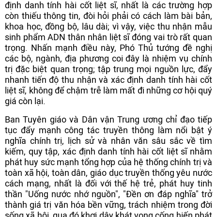
định danh tính hài cốt liệt sĩ, nhất là các trường hợp
còn thiếu thông tin, đòi hỏi phải có cách làm bài bản,
khoa học, đồng bộ, lâu dài; vì vậy, việc thu nhận mẫu
sinh phẩm ADN thân nhân liệt sĩ đóng vai trò rất quan
trọng. Nhấn mạnh điều này, Phó Thủ tướng đề nghị
các bộ, ngành, địa phương coi đây là nhiệm vụ chính
trị đặc biệt quan trọng; tập trung mọi nguồn lực, đẩy
nhanh tiến độ thu nhận và xác định danh tính hài cốt
liệt sĩ, không để chậm trễ làm mất đi những cơ hội quý
giá còn lại.
Ban Tuyên giáo và Dân vận Trung ương chỉ đạo tiếp
tục đẩy mạnh công tác truyền thông làm nổi bật ý
nghĩa chính trị, lịch sử và nhân văn sâu sắc về tìm
kiếm, quy tập, xác định danh tính hài cốt liệt sĩ nhằm
phát huy sức mạnh tổng hợp của hệ thống chính trị và
toàn xã hội, toàn dân, giáo dục truyền thống yêu nước
cách mạng, nhất là đối với thế hệ trẻ, phát huy tinh
thần "Uống nước nhớ nguồn", "Đền ơn đáp nghĩa" trở
thành giá trị văn hóa bền vững, trách nhiệm trong đời
sống xã hội, qua đó khơi dậy khát vọng cống hiến phát