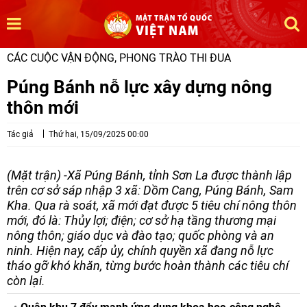
CÁC CUỘC VẬN ĐỘNG, PHONG TRÀO THI ĐUA
Púng Bánh nỗ lực xây dựng nông
thôn mới
Tác giả
Thứ hai, 15/09/2025 00:00
(Mặt trận) -Xã Púng Bánh, tỉnh Sơn La được thành lập
trên cơ sở sáp nhập 3 xã: Dồm Cang, Púng Bánh, Sam
Kha. Qua rà soát, xã mới đạt được 5 tiêu chí nông thôn
mới, đó là: Thủy lợi; điện; cơ sở hạ tầng thương mại
nông thôn; giáo dục và đào tạo; quốc phòng và an
ninh. Hiện nay, cấp ủy, chính quyền xã đang nỗ lực
tháo gỡ khó khăn, từng bước hoàn thành các tiêu chí
còn lại.