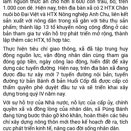
làm nguồn thức ăn cho hơn 8.600 con trâu, bò; trên
1.000 con dê. Hiện nay, trên địa bàn xã có 2 HTX Chăn
nuôi bò Đại Việt và HTX Nông nghiệp Anh Chu, liên kết
sản xuất với nông dân trong xã gắn với tiêu thụ sản
phẩm; thành lập 13 tổ khuyến nông cộng đồng ở các
bản tham gia tư vấn hỗ trợ phát triển mở rộng, thành
lập thêm các HTX, tổ hợp tác.
Thực hiện tiêu chí giao thông, xã đã tập trung huy
động nguồn lực, vận động nhân dân cùng tham gia
đóng góp tiền, ngày công lao động, hiến đất để xây
dựng các tuyến đường. Hiện nay, trên địa bàn xã đang
được đầu tư xây mới 7 tuyến đường nội bản; tuyến
đường từ bản Bánh đi bản Huổi Cốp đã được cấp có
thẩm quyền phê duyệt đầu tư và sẽ triển khai xây
dựng trong quý IV năm nay.
Với sự hỗ trợ của Nhà nước, nỗ lực của cấp ủy, chính
quyền xã và đồng lòng của nhân dân, xã Púng Bánh
đang từng bước tháo gỡ khó khăn, hoàn thiện các tiêu
chí xây dựng nông thôn mới theo kế hoạch đề ra, tích
cực phát triển kinh tế, nâng cao đời sống nhân dân.