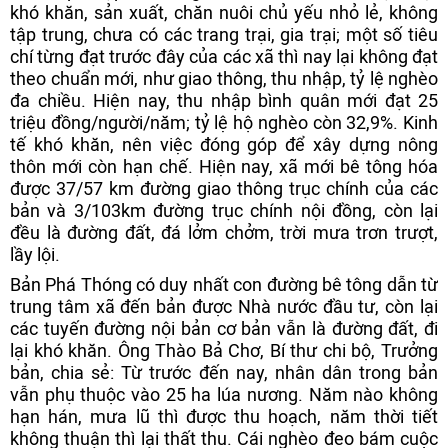
khó khăn, sản xuất, chăn nuôi chủ yếu nhỏ lẻ, không
tập trung, chưa có các trang trại, gia trại; một số tiêu
chí từng đạt trước đây của các xã thì nay lại không đạt
theo chuẩn mới, như giao thông, thu nhập, tỷ lệ nghèo
đa chiều. Hiện nay, thu nhập bình quân mới đạt 25
triệu đồng/người/năm; tỷ lệ hộ nghèo còn 32,9%. Kinh
tế khó khăn, nên việc đóng góp để xây dựng nông
thôn mới còn hạn chế. Hiện nay, xã mới bê tông hóa
được 37/57 km đường giao thông trục chính của các
bản và 3/103km đường trục chính nội đồng, còn lại
đều là đường đất, đá lởm chởm, trời mưa trơn trượt,
lầy lội.
Bản Phá Thóng có duy nhất con đường bê tông dẫn từ
trung tâm xã đến bản được Nhà nước đầu tư, còn lại
các tuyến đường nội bản cơ bản vẫn là đường đất, đi
lại khó khăn. Ông Thào Bả Chơ, Bí thư chi bộ, Trưởng
bản, chia sẻ: Từ trước đến nay, nhân dân trong bản
vẫn phụ thuộc vào 25 ha lúa nương. Năm nào không
hạn hán, mưa lũ thì được thu hoạch, năm thời tiết
không thuận thì lại thất thu. Cái nghèo đeo bám cuộc