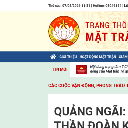
Thứ sáu, 07/08/2026 11:51 | Hotline: 08046154 |
Li
GIỚI THIỆU
HOẠT ĐỘNG MẶT TRẬN
GIÁM
Bài viết của Tổng Bí thư Tô Lâm: TIẾN
Nội dung trọng tâm 7 C
TIN MỚI
LÊN! TOÀN THẮNG ẮT VỀ TA!
động của Mặt trận Tổ qu
Thư
viện
CÁC CUỘC VẬN ĐỘNG, PHONG TRÀO 
video
QUẢNG NGÃI:
THẦN ĐOÀN K