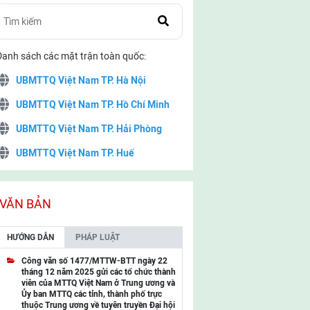
Danh sách các mặt trận toàn quốc:
UBMTTQ Việt Nam TP. Hà Nội
UBMTTQ Việt Nam TP. Hồ Chí Minh
UBMTTQ Việt Nam TP. Hải Phòng
UBMTTQ Việt Nam TP. Huế
UBMTTQ Việt Nam TP. Đà Nẵng
UBMTTQ Việt Nam TP. Cần Thơ
VĂN BẢN
UBMTTQ Việt Nam tỉnh Quảng Ninh
HƯỚNG DẪN
PHÁP LUẬT
UBMTTQ Việt Nam tỉnh Cao Bằng
Công văn số 1477/MTTW-BTT ngày 22
tháng 12 năm 2025 gửi các tổ chức thành
UBMTTQ Việt Nam tỉnh Lạng Sơn
viên của MTTQ Việt Nam ở Trung ương và
Ủy ban MTTQ các tỉnh, thành phố trực
UBMTTQ Việt Nam tỉnh Lai Châu
thuộc Trung ương về tuyên truyền Đại hội