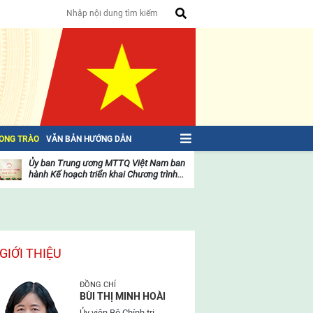
HONG TRÀO
VĂN BẢN HƯỚNG DẪN
Ủy ban Trung ương MTTQ Việt Nam ban
Toàn văn NGHỊ QU
hành Kế hoạch triển khai Chương trình...
toàn quốc Mặt trậ
oạt
Hoạt
ộng
động
ủa
của
ặt
mặt
rận
trận
GIỚI THIỆU
ĐỒNG CHÍ
BÙI THỊ MINH HOÀI
Ủy viên Bộ Chính trị,