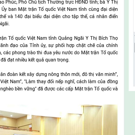
o Phúc, Phó Chủ tịch Thường trực HĐND tỉnh; bà Y Thị
 Ủy ban Mặt trận Tổ quốc Việt Nam tỉnh cùng đại diện
hể và 140 đại biểu đại diện cho tập thể, cá nhân điển
Ngãi.
 trận Tổ quốc Việt Nam tỉnh Quảng Ngãi Y Thị Bích Thọ
 lãnh đạo của Tỉnh ủy, sự phối hợp chặt chẽ của chính
, các phong trào thi đua yêu nước do Mặt trận Tổ quốc
 đã đạt nhiều kết quả quan trọng.
ân đoàn kết xây dựng nông thôn mới, đô thị văn minh”,
Việt Nam”, "Làm thay đổi nếp nghĩ, cách làm của đồng
t nghèo bền vững" đã được các cấp Mặt trận Tổ quốc và