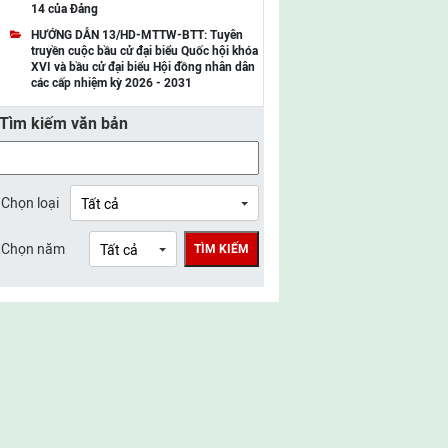
14 của Đảng
UBMTTQ Việt Nam tỉnh Điện Biên
HƯỚNG DẪN 13/HD-MTTW-BTT: Tuyên
truyền cuộc bầu cử đại biểu Quốc hội khóa
UBMTTQ Việt Nam tỉnh Sơn La
XVI và bầu cử đại biểu Hội đồng nhân dân
các cấp nhiệm kỳ 2026 - 2031
UBMTTQ Việt Nam tỉnh Thanh Hóa
Tìm kiếm văn bản
UBMTTQ Việt Nam tỉnh Nghệ An
UBMTTQ Việt Nam tỉnh Hà Tĩnh
UBMTTQ Việt Nam tỉnh Tuyên Quang
Chọn loại
UBMTTQ Việt Nam tỉnh Lào Cai
Chọn năm
TÌM KIẾM
UBMTTQ Việt Nam tỉnh Thái Nguyên
UBMTTQ Việt Nam tỉnh Phú Thọ
UBMTTQ Việt Nam tỉnh Bắc Ninh
UBMTTQ Việt Nam tỉnh Hưng Yên
UBMTTQ Việt Nam tỉnh Ninh Bình
UBMTTQ Việt Nam tỉnh Quảng Trị