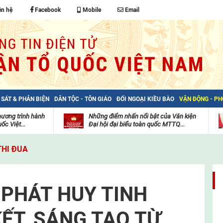
ên hệ
Facebook
Mobile
Email
 SÁT & PHẢN BIỆN
DÂN TỘC - TÔN GIÁO
ĐỐI NGOẠI KIỀU BÀO
VẬN ĐỘNG - P
hương trình hành
Những điểm nhấn nổi bật của Văn kiện
ốc Việt...
Đại hội đại biểu toàn quốc MTTQ...
Thư
H
viện
đ
THI ĐUA
video
c
m
t
 PHÁT HUY TINH
ẾT, SÁNG TẠO TỪ