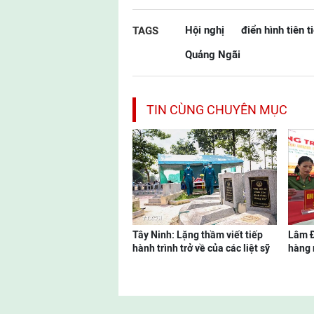
Hội nghị
điển hình tiên t
TAGS
Quảng Ngãi
TIN CÙNG CHUYÊN MỤC
Tây Ninh: Lặng thầm viết tiếp
Lâm Đ
hành trình trở về của các liệt sỹ
hàng 