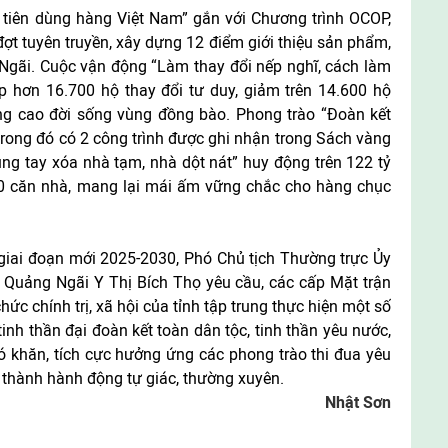
tiên dùng hàng Việt Nam” gắn với Chương trình OCOP,
đợt tuyên truyền, xây dựng 12 điểm giới thiệu sản phẩm,
gãi. Cuộc vận động “Làm thay đổi nếp nghĩ, cách làm
p hơn 16.700 hộ thay đổi tư duy, giảm trên 14.600 hộ
ng cao đời sống vùng đồng bào. Phong trào “Đoàn kết
 trong đó có 2 công trình được ghi nhận trong Sách vàng
ng tay xóa nhà tạm, nhà dột nát” huy động trên 122 tỷ
0 căn nhà, mang lại mái ấm vững chắc cho hàng chục
 giai đoạn mới 2025-2030, Phó Chủ tịch Thường trực Ủy
 Quảng Ngãi Y Thị Bích Thọ yêu cầu, các cấp Mặt trận
hức chính trị, xã hội của tỉnh tập trung thực hiện một số
inh thần đại đoàn kết toàn dân tộc, tinh thần yêu nước,
hó khăn, tích cực hưởng ứng các phong trào thi đua yêu
ở thành hành động tự giác, thường xuyên.
Nhật Sơn