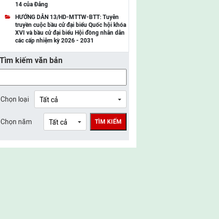
14 của Đảng
UBMTTQ Việt Nam tỉnh Điện Biên
HƯỚNG DẪN 13/HD-MTTW-BTT: Tuyên
truyền cuộc bầu cử đại biểu Quốc hội khóa
UBMTTQ Việt Nam tỉnh Sơn La
XVI và bầu cử đại biểu Hội đồng nhân dân
các cấp nhiệm kỳ 2026 - 2031
UBMTTQ Việt Nam tỉnh Thanh Hóa
Tìm kiếm văn bản
UBMTTQ Việt Nam tỉnh Nghệ An
UBMTTQ Việt Nam tỉnh Hà Tĩnh
UBMTTQ Việt Nam tỉnh Tuyên Quang
Chọn loại
UBMTTQ Việt Nam tỉnh Lào Cai
Chọn năm
TÌM KIẾM
UBMTTQ Việt Nam tỉnh Thái Nguyên
UBMTTQ Việt Nam tỉnh Phú Thọ
UBMTTQ Việt Nam tỉnh Bắc Ninh
UBMTTQ Việt Nam tỉnh Hưng Yên
UBMTTQ Việt Nam tỉnh Ninh Bình
UBMTTQ Việt Nam tỉnh Quảng Trị