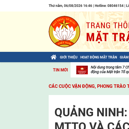
Thứ năm, 06/08/2026 16:46 | Hotline: 08046154 |
L
GIỚI THIỆU
HOẠT ĐỘNG MẶT TRẬN
GIÁM
Bài viết của Tổng Bí thư Tô Lâm: TIẾN
Nội dung trọng tâm 7 C
TIN MỚI
LÊN! TOÀN THẮNG ẮT VỀ TA!
động của Mặt trận Tổ qu
Thư
viện
CÁC CUỘC VẬN ĐỘNG, PHONG TRÀO 
video
QUẢNG NINH:
MTTQ VÀ CÁC