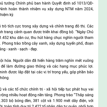
ủ tướng Chính phủ ban hành Quyết định số 1013/QĐ-
 Ninh hoàn thành nhiệm vụ xây dựng NTM năm 2024,
hiệm kỳ.
rò tích cực trong xây dựng và chỉnh trang đô thị. Các
nh trang cảnh quan được triển khai đồng bộ. “Ngày Chủ
 1.452 khu dân cư, thu hút hàng chục nghìn người tham
n. Phong trào trồng cây xanh, xây dựng tuyến phố, đoạn
g - xanh - sạch - đẹp.
hội hóa. Người dân đã hiến hàng trăm nghìn mét vuông
 để làm đường giao thông và các hạng mục phúc lợi.
inh được lắp đặt tại các vị trí trọng yếu, góp phần bảo
thông.
 các tổ chức chính trị - xã hội tiếp tục phát huy vai
mở rộng nhiều hoạt động nền tảng. Phong trào “Thắp sáng
.303 bộ bóng đèn, 381 cột và 1.900 mét dây điện, với
i, toàn tỉnh duy trì 2.422 tổ nhân dân tự quản, phối hợp