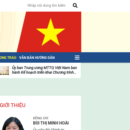
HONG TRÀO
VĂN BẢN HƯỚNG DẪN
Ủy ban Trung ương MTTQ Việt Nam ban
Toàn văn NGHỊ QU
hành Kế hoạch triển khai Chương trình...
toàn quốc Mặt trậ
oạt
Hoạt
ộng
động
ủa
của
ặt
mặt
rận
trận
GIỚI THIỆU
ĐỒNG CHÍ
BÙI THỊ MINH HOÀI
Ủy viên Bộ Chính trị,