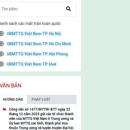
Danh sách các mặt trận toàn quốc:
UBMTTQ Việt Nam TP. Hà Nội
UBMTTQ Việt Nam TP. Hồ Chí Minh
UBMTTQ Việt Nam TP. Hải Phòng
UBMTTQ Việt Nam TP. Huế
UBMTTQ Việt Nam TP. Đà Nẵng
UBMTTQ Việt Nam TP. Cần Thơ
VĂN BẢN
UBMTTQ Việt Nam tỉnh Quảng Ninh
HƯỚNG DẪN
PHÁP LUẬT
UBMTTQ Việt Nam tỉnh Cao Bằng
Công văn số 1477/MTTW-BTT ngày 22
tháng 12 năm 2025 gửi các tổ chức thành
UBMTTQ Việt Nam tỉnh Lạng Sơn
viên của MTTQ Việt Nam ở Trung ương và
Ủy ban MTTQ các tỉnh, thành phố trực
UBMTTQ Việt Nam tỉnh Lai Châu
thuộc Trung ương về tuyên truyền Đại hội