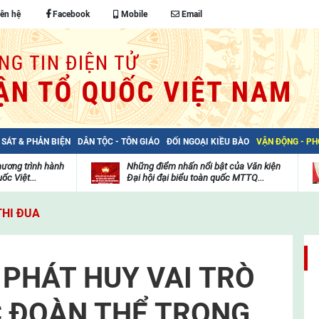
iên hệ
Facebook
Mobile
Email
 SÁT & PHẢN BIỆN
DÂN TỘC - TÔN GIÁO
ĐỐI NGOẠI KIỀU BÀO
VẬN ĐỘNG - P
hương trình hành
Những điểm nhấn nổi bật của Văn kiện
ốc Việt...
Đại hội đại biểu toàn quốc MTTQ...
Thư
H
viện
đ
THI ĐUA
video
c
m
t
 PHÁT HUY VAI TRÒ
 ĐOÀN THỂ TRONG