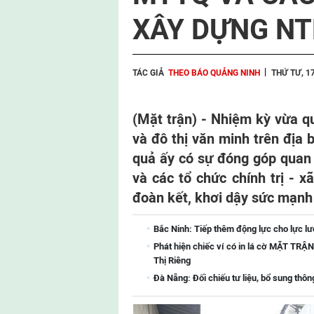
XÂY DỰNG NT
TÁC GIẢ
THEO BÁO QUẢNG NINH
THỨ TƯ, 1
(Mặt trận) -
Nhiệm kỳ vừa qu
và đô thị văn minh trên địa 
quả ấy có sự đóng góp quan
và các tổ chức chính trị - x
đoàn kết, khơi dậy sức mạnh
Bắc Ninh: Tiếp thêm động lực cho lực lượ
Phát hiện chiếc ví có in lá cờ MẶT T
Thị Riêng
Đà Nẵng: Đối chiếu tư liệu, bổ sung thông 