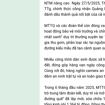
NTM nâng cao. Ngày 27/5/2025, Th
TTg, chính thức công nhận Quảng
đánh dấu thành quả nổi bật của cả n
MTTQ và các đoàn thể còn đóng vai t
hoạt động bảo vệ môi trường và chỉ
nhật xanh” duy trì thường xuyên tại
gia thu gom, phân loại rác tại nguồ
đường kiểu mẫu đã tạo cảnh quan sán
Nhiều công trình dân sinh được xã 
đất, đóng góp hàng vạn ngày công
Cùng với đó, hàng nghìn camera an n
đảm an ninh trật tự và an toàn giao 
Trong 6 tháng đầu năm 2025, MTTQ và
trò trung tâm đoàn kết, duy trì và 
đường quê” đã lắp mới, sửa chữa 1
tổng kinh phí 1,364 tỷ đồng. Đồng thờ