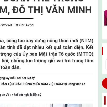
M, ĐÔ THỊ VĂN MINH
7/09/2025
0 BÌNH LUẬN
a, công tác xây dựng nông thôn mới (NTM)
bàn tỉnh đã đạt nhiều kết quả toàn diện. Kết
 trọng của Ủy ban Mặt trận Tổ quốc (MTTQ)
ã hội, những lực lượng giữ vai trò trung tâm
 toàn dân.
ng lấy mẫu hài cốt liệt sỹ
RẬN DÂN TỘC GIẢI PHÓNG MIỀN NAM VIỆT NAM tại Công viên Lê
tin về 17 hài cốt nghi là liệt sỹ