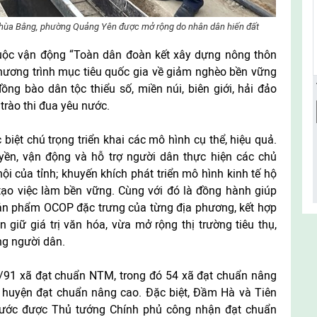
Chùa Bằng, phường Quảng Yên được mở rộng do nhân dân hiến đất
uộc vận động “Toàn dân đoàn kết xây dựng nông thôn
chương trình mục tiêu quốc gia về giảm nghèo bền vững
đồng bào dân tộc thiểu số, miền núi, biên giới, hải đảo
rào thi đua yêu nước.
iệt chú trọng triển khai các mô hình cụ thể, hiệu quả.
uyền, vận động và hỗ trợ người dân thực hiện các chủ
 hội của tỉnh; khuyến khích phát triển mô hình kinh tế hộ
tạo việc làm bền vững. Cùng với đó là đồng hành giúp
sản phẩm OCOP đặc trưng của từng địa phương, kết hợp
ìn giữ giá trị văn hóa, vừa mở rộng thị trường tiêu thụ,
ng người dân.
1/91 xã đạt chuẩn NTM, trong đó 54 xã đạt chuẩn nâng
7 huyện đạt chuẩn nâng cao. Đặc biệt, Đầm Hà và Tiên
 nước được Thủ tướng Chính phủ công nhận đạt chuẩn