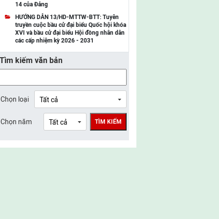
14 của Đảng
UBMTTQ Việt Nam tỉnh Điện Biên
HƯỚNG DẪN 13/HD-MTTW-BTT: Tuyên
truyền cuộc bầu cử đại biểu Quốc hội khóa
UBMTTQ Việt Nam tỉnh Sơn La
XVI và bầu cử đại biểu Hội đồng nhân dân
các cấp nhiệm kỳ 2026 - 2031
UBMTTQ Việt Nam tỉnh Thanh Hóa
Tìm kiếm văn bản
UBMTTQ Việt Nam tỉnh Nghệ An
UBMTTQ Việt Nam tỉnh Hà Tĩnh
UBMTTQ Việt Nam tỉnh Tuyên Quang
Chọn loại
UBMTTQ Việt Nam tỉnh Lào Cai
Chọn năm
TÌM KIẾM
UBMTTQ Việt Nam tỉnh Thái Nguyên
UBMTTQ Việt Nam tỉnh Phú Thọ
UBMTTQ Việt Nam tỉnh Bắc Ninh
UBMTTQ Việt Nam tỉnh Hưng Yên
UBMTTQ Việt Nam tỉnh Ninh Bình
UBMTTQ Việt Nam tỉnh Quảng Trị