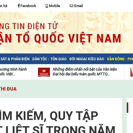
ên hệ
Facebook
Mobile
Email
 SÁT & PHẢN BIỆN
DÂN TỘC - TÔN GIÁO
ĐỐI NGOẠI KIỀU BÀO
VẬN ĐỘNG - P
hương trình hành
Những điểm nhấn nổi bật của Văn kiện
ốc Việt...
Đại hội đại biểu toàn quốc MTTQ...
Thư
H
viện
đ
THI ĐUA
video
c
m
t
ÌM KIẾM, QUY TẬP
T LIỆT SĨ TRONG NĂM