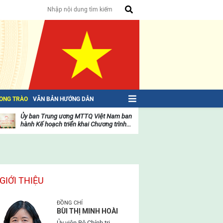
HONG TRÀO
VĂN BẢN HƯỚNG DẪN
Ủy ban Trung ương MTTQ Việt Nam ban
Toàn văn NGHỊ QU
hành Kế hoạch triển khai Chương trình...
toàn quốc Mặt trậ
oạt
Hoạt
ộng
động
ủa
của
ặt
mặt
rận
trận
GIỚI THIỆU
ĐỒNG CHÍ
BÙI THỊ MINH HOÀI
Ủy viên Bộ Chính trị,