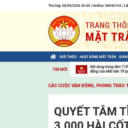
Thứ bảy, 08/08/2026 20:49 | Hotline: 08046154 |
Li
GIỚI THIỆU
HOẠT ĐỘNG MẶT TRẬN
GIÁM
Bài viết của Tổng Bí thư Tô Lâm: TIẾN
Nội dung trọng tâm 7 C
TIN MỚI
LÊN! TOÀN THẮNG ẮT VỀ TA!
động của Mặt trận Tổ qu
Thư
viện
CÁC CUỘC VẬN ĐỘNG, PHONG TRÀO 
video
QUYẾT TÂM T
3.000 HÀI CỐ