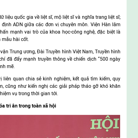
iệu quốc gia về liệt sĩ, mộ liệt sĩ và nghĩa trang liệt sĩ;
m định ADN giữa các đơn vị chuyên môn. Viện Hàn lâm
ấn mạnh vai trò của khoa học-công nghệ, đặc biệt là
h mẫu hài cốt.
vận Trung ương, Đài Truyền hình Việt Nam, Truyền hình
hí đã đẩy mạnh truyền thông về chiến dịch “500 ngày
ạnh mẽ.
ị liên quan chia sẻ kinh nghiệm, kết quả tìm kiếm, quy
ìn, cũng như kiến nghị các giải pháp tháo gỡ khó khăn
iệm vụ trong thời gian tới.
a tri ân trong toàn xã hội