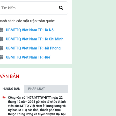
Danh sách các mặt trận toàn quốc:
UBMTTQ Việt Nam TP. Hà Nội
UBMTTQ Việt Nam TP. Hồ Chí Minh
UBMTTQ Việt Nam TP. Hải Phòng
UBMTTQ Việt Nam TP. Huế
UBMTTQ Việt Nam TP. Đà Nẵng
UBMTTQ Việt Nam TP. Cần Thơ
VĂN BẢN
UBMTTQ Việt Nam tỉnh Quảng Ninh
HƯỚNG DẪN
PHÁP LUẬT
UBMTTQ Việt Nam tỉnh Cao Bằng
Công văn số 1477/MTTW-BTT ngày 22
tháng 12 năm 2025 gửi các tổ chức thành
UBMTTQ Việt Nam tỉnh Lạng Sơn
viên của MTTQ Việt Nam ở Trung ương và
Ủy ban MTTQ các tỉnh, thành phố trực
UBMTTQ Việt Nam tỉnh Lai Châu
thuộc Trung ương về tuyên truyền Đại hội