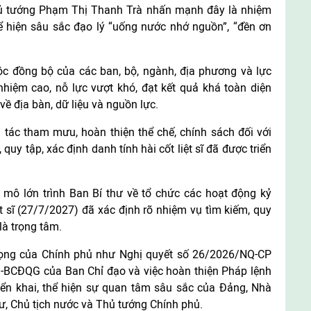
Thủ tướng Phạm Thị Thanh Trà nhấn mạnh đây là nhiệm
 thể hiện sâu sắc đạo lý “uống nước nhớ nguồn”, “đền ơn
c đồng bộ của các ban, bộ, ngành, địa phương và lực
nhiệm cao, nỗ lực vượt khó, đạt kết quả khá toàn diện
về địa bàn, dữ liệu và nguồn lực.
tác tham mưu, hoàn thiện thể chế, chính sách đối với
uy tập, xác định danh tính hài cốt liệt sĩ đã được triển
 mô lớn trình Ban Bí thư về tổ chức các hoạt động kỷ
sĩ (27/7/2027) đã xác định rõ nhiệm vụ tìm kiếm, quy
 là trọng tâm.
rọng của Chính phủ như Nghị quyết số 26/2026/NQ-CP
Đ-BCĐQG của Ban Chỉ đạo và việc hoàn thiện Pháp lệnh
iển khai, thể hiện sự quan tâm sâu sắc của Đảng, Nhà
hư, Chủ tịch nước và Thủ tướng Chính phủ.