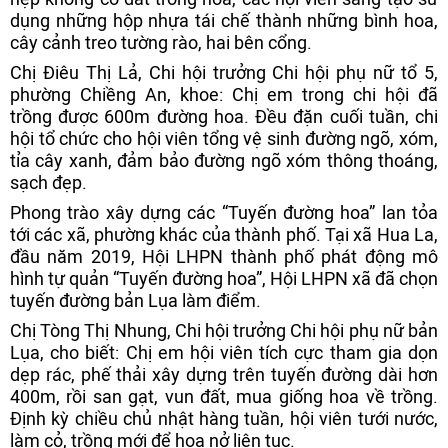
dụng những hộp nhựa tái chế thành những bình hoa,
cây cảnh treo tường rào, hai bên cổng.
Chị Điêu Thị Lả, Chi hội trưởng Chi hội phụ nữ tổ 5,
phường Chiềng An, khoe: Chị em trong chi hội đã
trồng được 600m đường hoa. Đều đặn cuối tuần, chi
hội tổ chức cho hội viên tổng vệ sinh đường ngõ, xóm,
tỉa cây xanh, đảm bảo đường ngõ xóm thông thoáng,
sạch đẹp.
Phong trào xây dựng các “Tuyến đường hoa” lan tỏa
tới các xã, phường khác của thành phố. Tại xã Hua La,
đầu năm 2019, Hội LHPN thành phố phát động mô
hình tự quản “Tuyến đường hoa”, Hội LHPN xã đã chọn
tuyến đường bản Lụa làm điểm.
Chị Tòng Thị Nhung, Chi hội trưởng Chi hội phụ nữ bản
Lụa, cho biết: Chị em hội viên tích cực tham gia dọn
dẹp rác, phế thải xây dựng trên tuyến đường dài hơn
400m, rồi san gạt, vun đất, mua giống hoa về trồng.
Định kỳ chiều chủ nhật hàng tuần, hội viên tưới nước,
làm cỏ, trồng mới để hoa nở liên tục.