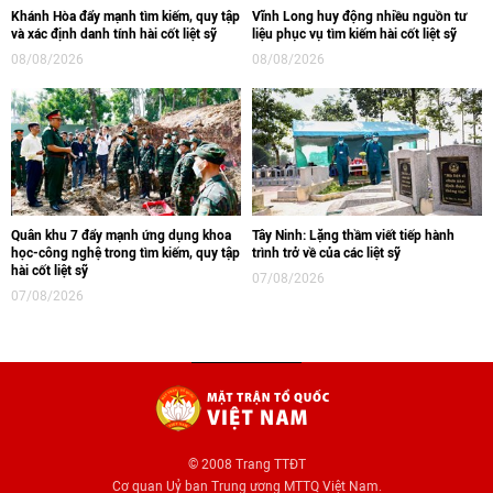
Khánh Hòa đẩy mạnh tìm kiếm, quy tập
Vĩnh Long huy động nhiều nguồn tư
và xác định danh tính hài cốt liệt sỹ
liệu phục vụ tìm kiếm hài cốt liệt sỹ
08/08/2026
08/08/2026
Quân khu 7 đẩy mạnh ứng dụng khoa
Tây Ninh: Lặng thầm viết tiếp hành
học-công nghệ trong tìm kiếm, quy tập
trình trở về của các liệt sỹ
hài cốt liệt sỹ
07/08/2026
07/08/2026
© 2008 Trang TTĐT
Cơ quan Uỷ ban Trung ương MTTQ Việt Nam.