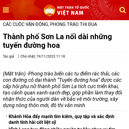
CÁC CUỘC VẬN ĐỘNG, PHONG TRÀO THI ĐUA
Thành phố Sơn La nối dài những
tuyến đường hoa
Tác giả
Chủ nhật, 19/11/2023 11:18
(Mặt trận) -Phong trào biến các tụ điểm rác thải, các
con đường cỏ dại thành “Tuyến đường hoa” được các
cấp hội phụ nữ thành phố Sơn La tích cực triển khai,
tạo cảnh quan xanh-sạch-đẹp, góp phần làm thay đổi
nhận thức của người dân về bảo vệ môi trường, xây
dựng nông thôn mới, đô thị văn minh.
Khánh Hòa đẩy mạnh tìm kiếm, quy tập và xác định
danh tính hài cốt liệt sỹ