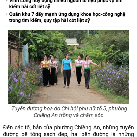
Vĩnh Long huy động nhiều nguồn tư liệu phục vụ tìm
kiếm hài cốt liệt sỹ
Quân khu 7 đẩy mạnh ứng dụng khoa học-công nghệ
trong tìm kiếm, quy tập hài cốt liệt sỹ
Tuyến đường hoa do Chi hội phụ nữ tổ 5, phường
Chiềng An trồng và chăm sóc
Đến các tổ, bản của phường Chiềng An, những tuyến
đường bê tông sạch đẹp, hai bên đường là những