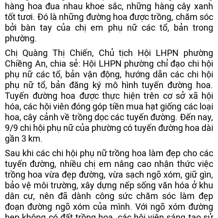
hàng hoa đua nhau khoe sắc, những hàng cây xanh
tốt tươi. Đó là những đường hoa được trồng, chăm sóc
bởi bàn tay của chị em phụ nữ các tổ, bản trong
phường.
Chị Quàng Thị Chiến, Chủ tịch Hội LHPN phường
Chiềng An, chia sẻ: Hội LHPN phường chỉ đạo chi hội
phụ nữ các tổ, bản vận động, hướng dẫn các chi hội
phụ nữ tổ, bản đăng ký mô hình tuyến đường hoa.
Tuyến đường hoa được thực hiện trên cơ sở xã hội
hóa, các hội viên đóng góp tiền mua hạt giống các loại
hoa, cây cảnh về trồng dọc các tuyến đường. Đến nay,
9/9 chi hội phụ nữ của phường có tuyến đường hoa dài
gần 3 km.
Sau khi các chi hội phụ nữ trồng hoa làm đẹp cho các
tuyến đường, nhiều chị em nâng cao nhận thức việc
trồng hoa vừa đẹp đường, vừa sạch ngõ xóm, giữ gìn,
bảo vệ môi trường, xây dựng nếp sống văn hóa ở khu
dân cư, nên đã dành công sức chăm sóc làm đẹp
đoạn đường ngõ xóm của mình. Với ngõ xóm đường
hẹp không có đất trồng hoa, các hội viên sáng tạo sử