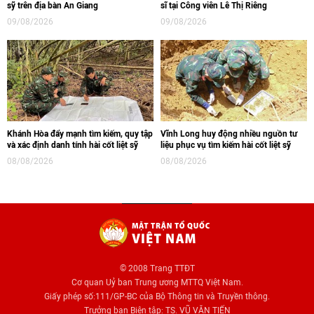
sỹ trên địa bàn An Giang
sĩ tại Công viên Lê Thị Riêng
09/08/2026
09/08/2026
Khánh Hòa đẩy mạnh tìm kiếm, quy tập
Vĩnh Long huy động nhiều nguồn tư
và xác định danh tính hài cốt liệt sỹ
liệu phục vụ tìm kiếm hài cốt liệt sỹ
08/08/2026
08/08/2026
© 2008 Trang TTĐT
Cơ quan Uỷ ban Trung ương MTTQ Việt Nam.
Giấy phép số:111/GP-BC của Bộ Thông tin và Truyền thông.
Trưởng ban Biên tập: TS. VŨ VĂN TIẾN