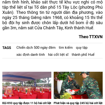
nắm tình hình, khảo sát thực tế khu vực nghi có mộ
tập thể liệt sĩ tại Tổ dân phố 15 Tây Lộc (phường Phú
Xuân). Theo thông tin từ người dân địa phương, vào
ngày 25 tháng Giêng năm 1968, có khoảng 15 thi thể
bộ đội hy sinh được chôn lấp dưới hố bom ở độ sâu
gần 3m, nằm sát Cửa Chánh Tây, Kinh thành Huế.
Theo TTXVN
Chiến dịch 500 ngày đêm
tìm kiếm
quy tập
TAGS
xác định danh tính
hài cốt liệt sĩ
thành phố Huế
Đội K93 quy tập được 11 bộ hài cốt liệt
Phát hiện và quy tập 245 bộ hài cốt liệt