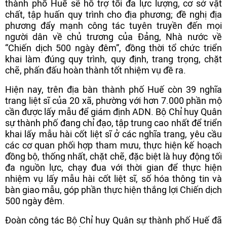
thành phố Huế sẽ hỗ trợ tối đa lực lượng, cơ sở vật
chất, tập huấn quy trình cho địa phương; đề nghị địa
phương đẩy mạnh công tác tuyên truyền đến mọi
người dân về chủ trương của Đảng, Nhà nước về
“Chiến dịch 500 ngày đêm”, đồng thời tổ chức triển
khai làm đúng quy trình, quy định, trang trọng, chặt
chẽ, phấn đấu hoàn thành tốt nhiệm vụ đề ra.
Hiện nay, trên địa bàn thành phố Huế còn 39 nghĩa
trang liệt sĩ của 20 xã, phường với hơn 7.000 phần mộ
cần được lấy mẫu để giám định ADN. Bộ Chỉ huy Quân
sự thành phố đang chỉ đạo, tập trung cao nhất để triển
khai lấy mẫu hài cốt liệt sĩ ở các nghĩa trang, yêu cầu
các cơ quan phối hợp tham mưu, thực hiện kế hoạch
đồng bộ, thống nhất, chặt chẽ, đặc biệt là huy động tối
đa nguồn lực, chạy đua với thời gian để thực hiện
nhiệm vụ lấy mẫu hài cốt liệt sĩ, số hóa thông tin và
bàn giao mẫu, góp phần thực hiện thắng lợi Chiến dịch
500 ngày đêm.
Đoàn công tác Bộ Chỉ huy Quân sự thành phố Huế đã