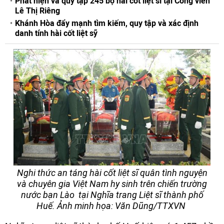
Phát hiện và quy tập 245 bộ hài cốt liệt sĩ tại Công viên
Lê Thị Riêng
Khánh Hòa đẩy mạnh tìm kiếm, quy tập và xác định
danh tính hài cốt liệt sỹ
Nghi thức an táng hài cốt liệt sĩ quân tình nguyện
và chuyên gia Việt Nam hy sinh trên chiến trường
nước bạn Lào tại Nghĩa trang Liệt sĩ thành phố
Huế. Ảnh minh họa: Văn Dũng/TTXVN