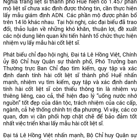
Nghĩa trang liệt sĩ thành phố Huế hiện có 1.457 phần
mộ liệt sĩ chưa xác định được thông tin, cần thực hiện
lấy mẫu giám định ADN. Các phần mộ được phân bổ
trên 14 lô khác nhau. Tại hội nghị, các đại biểu đã trao
đổi, thảo luận về những khó khăn, thuận lợi, đề xuất
các nội dung liên quan khi tiến hành tổ chức thực hiện
nhiệm vụ lấy mẫu hài cốt liệt sĩ.
Phát biểu chỉ đạo hội nghị, Đại tá Lê Hồng Việt, Chính
ủy Bộ Chỉ huy Quân sự thành phố, Phó Trưởng ban
Thường trực Ban Chỉ đạo tìm kiếm, quy tập và xác
định danh tính hài cốt liệt sĩ thành phố Huế nhấn
mạnh, nhiệm vụ tìm kiếm, quy tập và xác định danh
tính hài cốt liệt sĩ còn thiếu thông tin là nhiệm vụ
thiêng liêng, cao cả, thể hiện đạo lý “uống nước nhớ
nguồn” tốt đẹp của dân tộc, trách nhiệm của các cấp,
ngành, cả hệ thống chính trị địa phương. Vì vậy, các cơ
quan, đơn vị cần phối hợp chặt chẽ để bảo đảm tốt
nhất việc triển khai lấy mẫu hài cốt liệt sĩ.
Đại tá Lê Hồng Việt nhấn mạnh, Bộ Chỉ huy Quân sự