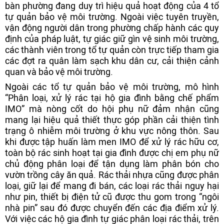
bàn phường đang duy trì hiệu quả hoạt động của 4 tổ
tự quản bảo vệ môi trường. Ngoài việc tuyên truyền,
vận động người dân trong phường chấp hành các quy
định của pháp luật, tự giác giữ gìn vệ sinh môi trường,
các thành viên trong tổ tự quản còn trực tiếp tham gia
các đợt ra quân làm sạch khu dân cư, cải thiện cảnh
quan và bảo vệ môi trường.
Ngoài các tổ tự quản bảo vệ môi trường, mô hình
“Phân loại, xử lý rác tại hộ gia đình bằng chế phẩm
IMO” mà nòng cốt do hội phụ nữ đảm nhận cũng
mang lại hiệu quả thiết thực góp phần cải thiện tình
trạng ô nhiễm môi trường ở khu vực nông thôn. Sau
khi được tập huấn làm men IMO để xử lý rác hữu cơ,
toàn bộ rác sinh hoạt tại gia đình được chị em phụ nữ
chủ động phân loại để tận dụng làm phân bón cho
vườn trồng cây ăn quả. Rác thải nhựa cũng được phân
loại, giữ lại để mang đi bán, các loại rác thải nguy hại
như pin, thiết bị điện tử cũ được thu gom trong “ngôi
nhà pin” sau đó được chuyển đến các địa điểm xử lý.
Với việc các hộ gia đình tự giác phân loại rác thải, trên