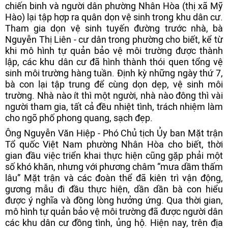
chiến binh và người dân phường Nhân Hòa (thị xã Mỹ
Hào) lại tập hợp ra quân dọn vệ sinh trong khu dân cư.
Tham gia dọn vệ sinh tuyến đường trước nhà, bà
Nguyễn Thị Liên - cư dân trong phường cho biết, kể từ
khi mô hình tự quản bảo vệ môi trường được thành
lập, các khu dân cư đã hình thành thói quen tổng vệ
sinh môi trường hàng tuần. Định kỳ những ngày thứ 7,
bà con lại tập trung để cùng dọn dẹp, vệ sinh môi
trường. Nhà nào ít thì một người, nhà nào đông thì vài
người tham gia, tất cả đều nhiệt tình, trách nhiệm làm
cho ngõ phố phong quang, sạch đẹp.
Ông Nguyễn Văn Hiệp - Phó Chủ tịch Ủy ban Mặt trận
Tổ quốc Việt Nam phường Nhân Hòa cho biết, thời
gian đầu việc triển khai thực hiện cũng gặp phải một
số khó khăn, nhưng với phương châm “mưa dầm thấm
lâu” Mặt trận và các đoàn thể đã kiên trì vận động,
gương mẫu đi đầu thực hiện, dần dần bà con hiểu
được ý nghĩa và đồng lòng hưởng ứng. Qua thời gian,
mô hình tự quản bảo vệ môi trường đã được người dân
các khu dân cư đồng tình, ủng hộ. Hiện nay, trên địa