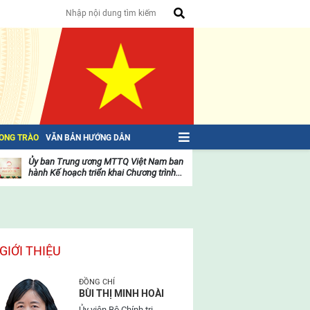
HONG TRÀO
VĂN BẢN HƯỚNG DẪN
Ủy ban Trung ương MTTQ Việt Nam ban
Toàn văn NGHỊ QU
hành Kế hoạch triển khai Chương trình...
toàn quốc Mặt trậ
oạt
Hoạt
ộng
động
ủa
của
ặt
mặt
rận
trận
GIỚI THIỆU
ĐỒNG CHÍ
BÙI THỊ MINH HOÀI
Ủy viên Bộ Chính trị,