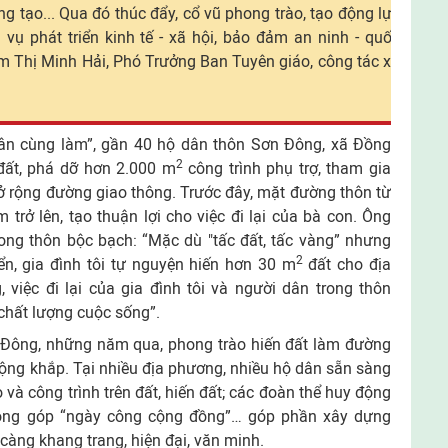
ng tạo... Qua đó thúc đẩy, cổ vũ phong trào, tạo động lực
vụ phát triển kinh tế - xã hội, bảo đảm an ninh - quốc
m Thị Minh Hải, Phó Trưởng Ban Tuyên giáo, công tác xã
ân cùng làm”, gần 40 hộ dân thôn Sơn Đông, xã Đồng
2
ất, phá dỡ hơn 2.000 m
công trình phụ trợ, tham gia
 rộng đường giao thông. Trước đây, mặt đường thôn từ
trở lên, tạo thuận lợi cho việc đi lại của bà con. Ông
ong thôn bộc bạch: “Mặc dù "tấc đất, tấc vàng” nhưng
2
n, gia đình tôi tự nguyện hiến hơn 30 m
đất cho địa
việc đi lại của gia đình tôi và người dân trong thôn
chất lượng cuộc sống”.
Đông, những năm qua, phong trào hiến đất làm đường
 rộng khắp. Tại nhiều địa phương, nhiều hộ dân sẵn sàng
 và công trình trên đất, hiến đất; các đoàn thể huy động
đóng góp “ngày công cộng đồng”… góp phần xây dựng
càng khang trang, hiện đại, văn minh.