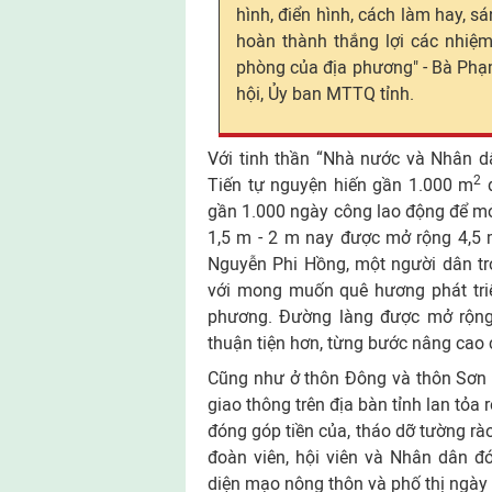
hình, điển hình, cách làm hay, sá
hoàn thành thắng lợi các nhiệm 
phòng của địa phương" - Bà Phạ
hội, Ủy ban MTTQ tỉnh.
Với tinh thần “Nhà nước và Nhân d
2
Tiến tự nguyện hiến gần 1.000 m
đ
gần 1.000 ngày công lao động để mở
1,5 m - 2 m nay được mở rộng 4,5 m 
Nguyễn Phi Hồng, một người dân tr
với mong muốn quê hương phát triể
phương. Đường làng được mở rộng, 
thuận tiện hơn, từng bước nâng cao 
Cũng như ở thôn Đông và thôn Sơn 
giao thông trên địa bàn tỉnh lan tỏa
đóng góp tiền của, tháo dỡ tường rào
đoàn viên, hội viên và Nhân dân 
diện mạo nông thôn và phố thị ngày 