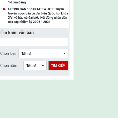
14 của Đảng
UBMTTQ Việt Nam tỉnh Điện Biên
HƯỚNG DẪN 13/HD-MTTW-BTT: Tuyên
truyền cuộc bầu cử đại biểu Quốc hội khóa
UBMTTQ Việt Nam tỉnh Sơn La
XVI và bầu cử đại biểu Hội đồng nhân dân
các cấp nhiệm kỳ 2026 - 2031
UBMTTQ Việt Nam tỉnh Thanh Hóa
Tìm kiếm văn bản
UBMTTQ Việt Nam tỉnh Nghệ An
UBMTTQ Việt Nam tỉnh Hà Tĩnh
UBMTTQ Việt Nam tỉnh Tuyên Quang
Chọn loại
UBMTTQ Việt Nam tỉnh Lào Cai
Chọn năm
TÌM KIẾM
UBMTTQ Việt Nam tỉnh Thái Nguyên
UBMTTQ Việt Nam tỉnh Phú Thọ
UBMTTQ Việt Nam tỉnh Bắc Ninh
UBMTTQ Việt Nam tỉnh Hưng Yên
UBMTTQ Việt Nam tỉnh Ninh Bình
UBMTTQ Việt Nam tỉnh Quảng Trị