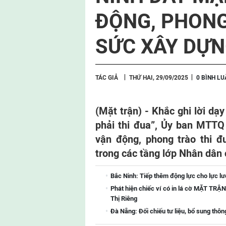
ĐỘNG, PHONG
SỨC XÂY DỰ
TÁC GIẢ
THỨ HAI, 29/09/2025
0 BÌNH LU
(Mặt trận) -
Khắc ghi lời dạy
phải thi đua”, Ủy ban MTTQ
vận động, phong trào thi đ
trong các tầng lớp Nhân dân
Bắc Ninh: Tiếp thêm động lực cho lực lượ
Phát hiện chiếc ví có in lá cờ MẶT T
Thị Riêng
Đà Nẵng: Đối chiếu tư liệu, bổ sung thông 