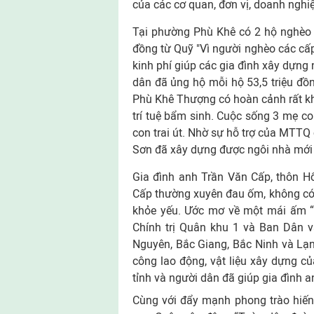
của các cơ quan, đơn vị, doanh nghi
Tại phường Phù Khê có 2 hộ nghèo đ
đồng từ Quỹ "Vì người nghèo các c
kinh phí giúp các gia đình xây dựng 
dân đã ủng hộ mỗi hộ 53,5 triệu đồ
Phù Khê Thượng có hoàn cảnh rất khó
trí tuệ bẩm sinh. Cuộc sống 3 mẹ co
con trai út. Nhờ sự hỗ trợ của MTT
Sơn đã xây dựng được ngôi nhà mới 
Gia đình anh Trần Văn Cấp, thôn H
Cấp thường xuyên đau ốm, không có v
khỏe yếu. Ước mơ về một mái ấm “
Chính trị Quân khu 1 và Ban Dân v
Nguyên, Bắc Giang, Bắc Ninh và Lạn
công lao động, vật liệu xây dựng củ
tỉnh và người dân đã giúp gia đình a
Cùng với đẩy mạnh phong trào hiế