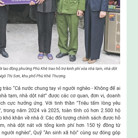
i lao động phường Phù Khê trao hỗ trợ kinh phí xóa nhà tạm, nhà dột
 Ngô Thị Sơn, khu phố Phù Khê Thượng.
 trào “Cả nước chung tay vì người nghèo - Không để ai
 nhà tạm, nhà dột nát” được các cơ quan, đơn vị, doanh
ích cực hưởng ứng. Với tinh thần "Triệu tấm lòng yêu
, trong năm 2024 và 2025, toàn tỉnh có hơn 2.500 hộ
p khó khăn về nhà ở. Các đối tượng chính sách được hỗ
m, nhà dột nát với tổng kinh phí hơn 150 tỷ đồng từ
 người nghèo”, Quỹ “An sinh xã hội” cùng sự đóng góp