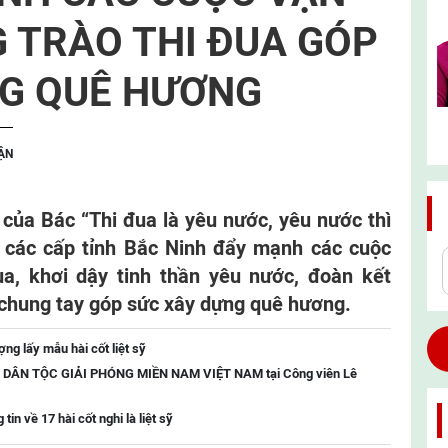
 TRÀO THI ĐUA GÓP
NG QUÊ HƯƠNG
ẬN
 của Bác “Thi đua là yêu nước, yêu nước thì
 các cấp tỉnh Bắc Ninh đẩy mạnh các cuộc
ua, khơi dậy tinh thần yêu nước, đoàn kết
 chung tay góp sức xây dựng quê hương.
ng lấy mẫu hài cốt liệt sỹ
RẬN DÂN TỘC GIẢI PHÓNG MIỀN NAM VIỆT NAM tại Công viên Lê
tin về 17 hài cốt nghi là liệt sỹ