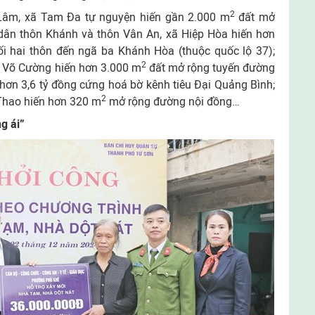
2
 Lâm, xã Tam Đa tự nguyện hiến gần 2.000 m
đất mở
ân thôn Khánh và thôn Vân An, xã Hiệp Hòa hiến hơn
ối hai thôn đến ngã ba Khánh Hòa (thuộc quốc lộ 37);
2
 Võ Cường hiến hơn 3.000 m
đất mở rộng tuyến đường
hơn 3,6 tỷ đồng cứng hoá bờ kênh tiêu Đại Quảng Bình;
2
Thao hiến hơn 320 m
mở rộng đường nội đồng…
g ái”