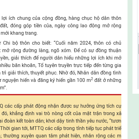
ì lợi ích chung của cộng đồng, hàng chục hộ dân thôn
đất, đóng góp tiền của, ngày công lao động mở rộng
 mới khang trang.
 Chi bộ thôn cho biết: “Cuối năm 2024, thôn có chủ
t mở rộng đường làng, ngõ xóm. Để có sự đồng thuận
uyền, giải thích để người dân hiểu những lợi ích khi mở
hiều băn khoăn, Tổ tuyên truyền trực tiếp đến từng gia
n trì giải thích, thuyết phục. Nhờ đó, Nhân dân đồng tình
2
ự nguyện hiến và đăng ký hiến gần 100 m
đất ở những
óm”.
TQ các cấp phát động nhận được sự hưởng ứng tích cực
đó, khẳng định vai trò nòng cốt của mặt trận trong xây
 đoàn kết toàn dân; khơi dậy tinh thần yêu nước, “tương
Thời gian tới, MTTQ các cấp trong tỉnh tiếp tục phát triển
a; thường xuyên quan tâm phát hiện, nhân rộng các mô