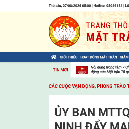
Thứ sáu, 07/08/2026 05:00 | Hotline: 08046154 |
Li
GIỚI THIỆU
HOẠT ĐỘNG MẶT TRẬN
GIÁM
Bài viết của Tổng Bí thư Tô Lâm: TIẾN
Nội dung trọng tâm 7 C
TIN MỚI
LÊN! TOÀN THẮNG ẮT VỀ TA!
động của Mặt trận Tổ qu
Thư
viện
CÁC CUỘC VẬN ĐỘNG, PHONG TRÀO 
video
ỦY BAN MTTQ
NINH ĐẨY MẠ