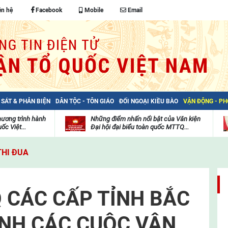
ên hệ
Facebook
Mobile
Email
 SÁT & PHẢN BIỆN
DÂN TỘC - TÔN GIÁO
ĐỐI NGOẠI KIỀU BÀO
VẬN ĐỘNG - P
hương trình hành
Những điểm nhấn nổi bật của Văn kiện
ốc Việt...
Đại hội đại biểu toàn quốc MTTQ...
Thư
H
viện
đ
THI ĐUA
video
c
m
t
 CÁC CẤP TỈNH BẮC
NH CÁC CUỘC VẬN