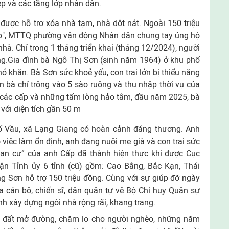
ệp và các tầng lớp nhân dân.
ược hỗ trợ xóa nhà tạm, nhà dột nát. Ngoài 150 triệu
ấp", MTTQ phường vận động Nhân dân chung tay ủng hộ
nhà. Chỉ trong 1 tháng triển khai (tháng 12/2024), người
ng.Gia đình bà Ngô Thị Sơn (sinh năm 1964) ở khu phố
 khăn. Bà Sơn sức khoẻ yếu, con trai lớn bị thiểu năng
n bà chỉ trông vào 5 sào ruộng và thu nhập thời vụ của
Q các cấp và những tấm lòng hảo tâm, đầu năm 2025, bà
với diện tích gần 50 m
ố Vầu, xã Lạng Giang có hoàn cảnh đáng thương. Anh
iệc làm ổn định, anh đang nuôi mẹ già và con trai sức
an cư” của anh Cấp đã thành hiện thực khi được Cục
ận Tỉnh ủy 6 tỉnh (cũ) gồm: Cao Bằng, Bắc Kạn, Thái
g Sơn hỗ trợ 150 triệu đồng. Cùng với sự giúp đỡ ngày
a cán bộ, chiến sĩ, dân quân tự vệ Bộ Chỉ huy Quân sự
nh xây dựng ngôi nhà rộng rãi, khang trang.
n đất mở đường, chăm lo cho người nghèo, những năm