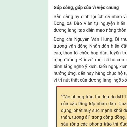
Góp công, góp của vì việc chung
Sẵn sàng hy sinh lợi ích cá nhân v
Đông, xã Đào Viên tự nguyện hiến 
đường làng, tạo diện mạo nông thôn
Đồng chí Nguyễn Văn Hưng, Bí thư
trương vận động Nhân dân hiến đấ
cao, thôn tổ chức họp dân, tuyên tr
rộng đường. Đối với một số hộ còn n
đình lắng nghe ý kiến, kiến nghị, kiê
hưởng ứng, đến nay hàng chục hộ t
vị trí nút thắt của đường làng, ngõ x
"Các phong trào thi đua do MT
của các tầng lớp nhân dân. Qua 
dựng, phát huy sức mạnh khối đại
thân, tương ái” trong cộng đồng. 
sâu rộng các phong trào thi đu