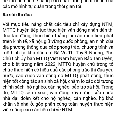
để tạo tiền đề để nâng cao chất lượng hoạt động của
các mô hình tự quản trong thời gian tới.
Ra sức thi đua
Với mục tiêu nâng chất các tiêu chí xây dựng NTM,
MTTQ huyện tiếp tục thực hiện vận động nhân dân thi
đua lao động, thực hiện thắng lợi các mục tiêu phát
triển kinh tế, xã hội, giữ vững quốc phòng, an ninh của
địa phương thông qua các phong trào, chương trình và
mô hình tại khu dân cư. Bà Võ Thị Tuyết Nhung, Phó
Chủ tịch Ủy ban MTTQ Việt Nam huyện Bắc Tân Uyên,
cho biết trong năm 2022, MTTQ huyện chú trọng tổ
chức thực hiện có hiệu quả các phong trào thi đua yêu
nước, các cuộc vận động do MTTQ phát động; thực
hiện tốt công tác an sinh xã hội, chăm lo các đối tượng
chính sách, hộ nghèo, cận nghèo, bảo trợ xã hội. Trong
đó, MTTQ sẽ rà soát, vận động xây dựng, sửa chữa
nhà đại đoàn kết cho hộ nghèo, cận nghèo, hộ khó
khăn về nhà ở, góp phần cùng toàn huyện thực hiện
việc nâng cao các tiêu chí về NTM.