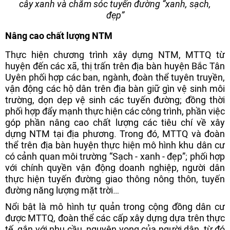
cây xanh và chăm sóc tuyến đường “xanh, sạch,
đẹp”
Nâng cao chất lượng NTM
Thực hiện chương trình xây dựng NTM, MTTQ từ
huyện đến các xã, thị trấn trên địa bàn huyện Bắc Tân
Uyên phối hợp các ban, ngành, đoàn thể tuyên truyền,
vận động các hộ dân trên địa bàn giữ gìn vệ sinh môi
trường, dọn dẹp vệ sinh các tuyến đường; đồng thời
phối hợp đẩy mạnh thực hiện các công trình, phần việc
góp phần nâng cao chất lượng các tiêu chí về xây
dựng NTM tại địa phương. Trong đó, MTTQ và đoàn
thể trên địa bàn huyện thực hiện mô hình khu dân cư
có cảnh quan môi trường “Sạch - xanh - đẹp”; phối hợp
với chính quyền vận động doanh nghiệp, người dân
thực hiện tuyến đường giao thông nông thôn, tuyến
đường năng lượng mặt trời…
Nổi bật là mô hình tự quản trong cộng đồng dân cư
được MTTQ, đoàn thể các cấp xây dựng dựa trên thực
tế, gắn với nhu cầu, nguyện vọng của người dân, từ đó