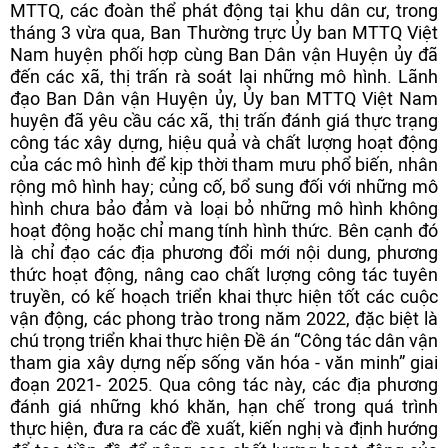
MTTQ, các đoàn thể phát động tại khu dân cư, trong
tháng 3 vừa qua, Ban Thường trực Ủy ban MTTQ Việt
Nam huyện phối hợp cùng Ban Dân vận Huyện ủy đã
đến các xã, thị trấn rà soát lại những mô hình. Lãnh
đạo Ban Dân vận Huyện ủy, Ủy ban MTTQ Việt Nam
huyện đã yêu cầu các xã, thị trấn đánh giá thực trạng
công tác xây dựng, hiệu quả và chất lượng hoạt động
của các mô hình để kịp thời tham mưu phổ biến, nhân
rộng mô hình hay; củng cố, bổ sung đối với những mô
hình chưa bảo đảm và loại bỏ những mô hình không
hoạt động hoặc chỉ mang tính hình thức. Bên cạnh đó
là chỉ đạo các địa phương đổi mới nội dung, phương
thức hoạt động, nâng cao chất lượng công tác tuyên
truyền, có kế hoạch triển khai thực hiện tốt các cuộc
vận động, các phong trào trong năm 2022, đặc biệt là
chú trọng triển khai thực hiện Đề án “Công tác dân vận
tham gia xây dựng nếp sống văn hóa - văn minh” giai
đoạn 2021- 2025. Qua công tác này, các địa phương
đánh giá những khó khăn, hạn chế trong quá trình
thực hiện, đưa ra các đề xuất, kiến nghị và định hướng