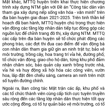
Mặt khác, MTTQ huyện triển khai thực hiện chương
trình xây dựng NTM gắn với Đề án “Công tác dân vận
tham gia xây dựng nếp sống văn hóa - văn minh” trên
địa bàn huyện giai đoạn 2021-2025. Trên tinh thần kế
hoạch đã ban hành, MTTQ huyện chú trọng thực hiện
vận động các tầng lớp nhân dân tiếp tục đóng góp các
nguồn lực để chỉnh trang đô thị, xây dựng NTM. MTTQ
các cấp trên địa bàn huyện sẽ tổ chức phát động các
phong trào, các đợt thi đua cao điểm để vận động bà
con nhân dân tham gia giữ gìn an ninh trật tự; bảo vệ
môi trường; trồng cây, hoa trang trí vỉa hè, đường phố;
tổ chức vận động, giao cho hộ dân, từng khu phố đảm
nhận chăm sóc, bảo quản cây xanh trồng trước nhà,
vỉa hè và huy động xã hội hóa các công viên, vườn
hoa, lắp đặt đèn chiếu sáng, camera an ninh trên một
số tuyến đường chính.
Ngoài ra, Ban công tác Mặt trận các ấp, khu phố và
các tổ chức thành viên cùng cấp tích cực tuyên truyền
sâu rộng đến các tầng lớp nhân dân thực hiện tốt quy
ước cộng đồng, có tổ tự quản bảo vệ môi trường, có tổ