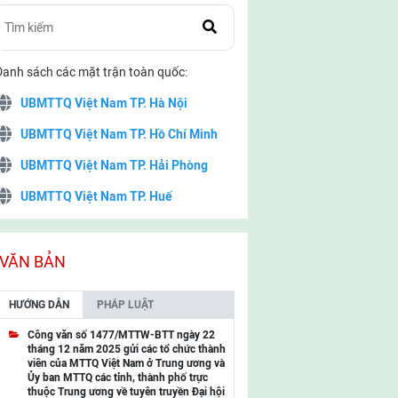
Danh sách các mặt trận toàn quốc:
UBMTTQ Việt Nam TP. Hà Nội
UBMTTQ Việt Nam TP. Hồ Chí Minh
UBMTTQ Việt Nam TP. Hải Phòng
UBMTTQ Việt Nam TP. Huế
UBMTTQ Việt Nam TP. Đà Nẵng
UBMTTQ Việt Nam TP. Cần Thơ
VĂN BẢN
UBMTTQ Việt Nam tỉnh Quảng Ninh
HƯỚNG DẪN
PHÁP LUẬT
UBMTTQ Việt Nam tỉnh Cao Bằng
Công văn số 1477/MTTW-BTT ngày 22
tháng 12 năm 2025 gửi các tổ chức thành
UBMTTQ Việt Nam tỉnh Lạng Sơn
viên của MTTQ Việt Nam ở Trung ương và
Ủy ban MTTQ các tỉnh, thành phố trực
UBMTTQ Việt Nam tỉnh Lai Châu
thuộc Trung ương về tuyên truyền Đại hội