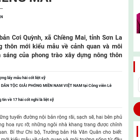
ẬN
bản Cơi Quỳnh, xã Chiềng Mai, tỉnh Sơn La
g thôn mới kiểu mẫu về cảnh quan và môi
m sáng của phong trào xây dựng nông thôn
ng lấy mẫu hài cốt liệt sỹ
RẬN DÂN TỘC GIẢI PHÓNG MIỀN NAM VIỆT NAM tại Công viên Lê
tin về 17 hài cốt nghi là liệt sỹ
ng tuyến đường nội bản rộng rãi, sạch sẽ, hai bên phủ
ng hoa rực rỡ; những ngôi nhà khang trang được chỉnh
uan. Bí thư Chi bộ, Trưởng bản Hà Văn Quân cho biết:
 mới kiểu mẫu về cảnh quan và môi trường sống từ đầu