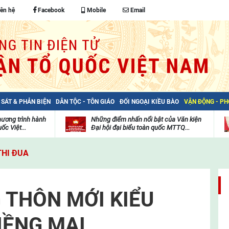
iên hệ
Facebook
Mobile
Email
 SÁT & PHẢN BIỆN
DÂN TỘC - TÔN GIÁO
ĐỐI NGOẠI KIỀU BÀO
VẬN ĐỘNG - P
hương trình hành
Những điểm nhấn nổi bật của Văn kiện
ốc Việt...
Đại hội đại biểu toàn quốc MTTQ...
Thư
H
viện
đ
THI ĐUA
video
c
m
t
 THÔN MỚI KIỂU
IỀNG MAI