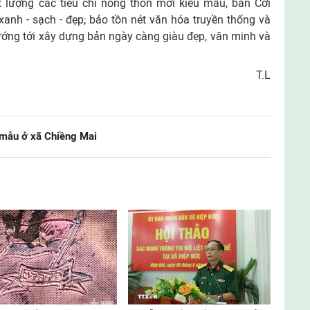
t lượng các tiêu chí nông thôn mới kiểu mẫu, bản Cơi
anh - sạch - đẹp; bảo tồn nét văn hóa truyền thống và
ướng tới xây dựng bản ngày càng giàu đẹp, văn minh và
T.L
 mẫu ở xã Chiềng Mai