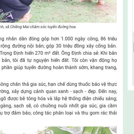
nh, xã Chiềng Mai chăm sóc tuyến đường hoa.
g nhân dân đóng góp hơn 1.000 ngày công, 86 triệu
 rộng đường nội bản; góp 30 triệu đồng xây cổng bản.
Trọng Định hiến 270 m² đất. Ông Định chia sẻ: Khi bản
 bản, tôi đã tự nguyện hiến đất. Tôi còn vận động họ
 phần giúp tuyến đường hoàn thành sớm, khang trang,
ông chăn thả gia súc, hạn chế dùng thuốc bảo vệ thực
ường, xây dựng cảnh quan xanh - sạch - đẹp. Đến nay,
gõ được bê tông hóa và lắp hệ thống điện chiếu sáng;
gàng, sạch sẽ, có chuồng nuôi nhốt gia súc, gia cầm
ụ trợ đảm bảo; công tác phân loại và thu gom rác thải