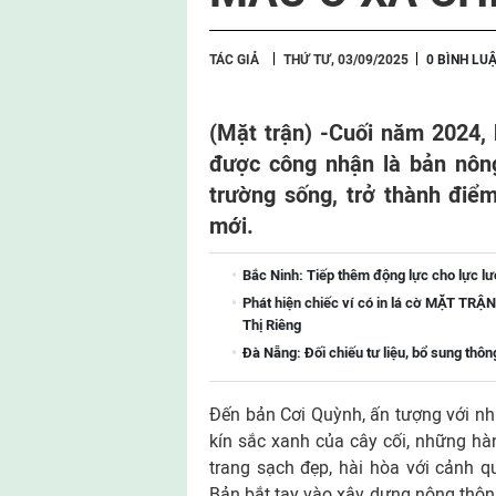
TÁC GIẢ
THỨ TƯ, 03/09/2025
0 BÌNH LU
(Mặt trận) -
Cuối năm 2024, 
được công nhận là bản nôn
trường sống, trở thành điể
mới.
Bắc Ninh: Tiếp thêm động lực cho lực lượ
Phát hiện chiếc ví có in lá cờ MẶT T
Thị Riêng
Đà Nẵng: Đối chiếu tư liệu, bổ sung thông 
Đến bản Cơi Quỳnh, ấn tượng với nhữ
kín sắc xanh của cây cối, những hà
trang sạch đẹp, hài hòa với cảnh q
Bản bắt tay vào xây dựng nông thôn