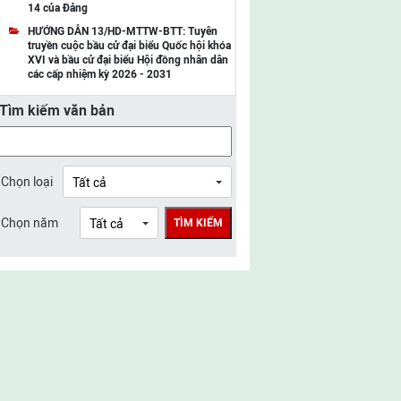
14 của Đảng
UBMTTQ Việt Nam tỉnh Điện Biên
HƯỚNG DẪN 13/HD-MTTW-BTT: Tuyên
truyền cuộc bầu cử đại biểu Quốc hội khóa
UBMTTQ Việt Nam tỉnh Sơn La
XVI và bầu cử đại biểu Hội đồng nhân dân
các cấp nhiệm kỳ 2026 - 2031
UBMTTQ Việt Nam tỉnh Thanh Hóa
Tìm kiếm văn bản
UBMTTQ Việt Nam tỉnh Nghệ An
UBMTTQ Việt Nam tỉnh Hà Tĩnh
UBMTTQ Việt Nam tỉnh Tuyên Quang
Chọn loại
UBMTTQ Việt Nam tỉnh Lào Cai
Chọn năm
TÌM KIẾM
UBMTTQ Việt Nam tỉnh Thái Nguyên
UBMTTQ Việt Nam tỉnh Phú Thọ
UBMTTQ Việt Nam tỉnh Bắc Ninh
UBMTTQ Việt Nam tỉnh Hưng Yên
UBMTTQ Việt Nam tỉnh Ninh Bình
UBMTTQ Việt Nam tỉnh Quảng Trị