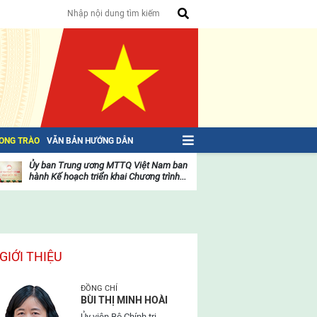
HONG TRÀO
VĂN BẢN HƯỚNG DẪN
Ủy ban Trung ương MTTQ Việt Nam ban
Toàn văn NGHỊ QU
hành Kế hoạch triển khai Chương trình...
toàn quốc Mặt trậ
oạt
Hoạt
ộng
động
ủa
của
ặt
mặt
rận
trận
GIỚI THIỆU
ĐỒNG CHÍ
BÙI THỊ MINH HOÀI
Ủy viên Bộ Chính trị,