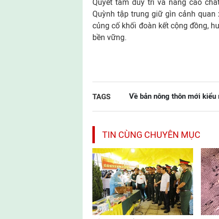
Quyết tâm duy trì và nâng cao chấ
Quỳnh tập trung giữ gìn cảnh quan x
củng cố khối đoàn kết cộng đồng, h
bền vững.
Về bản nông thôn mới kiểu
TAGS
TIN CÙNG CHUYÊN MỤC