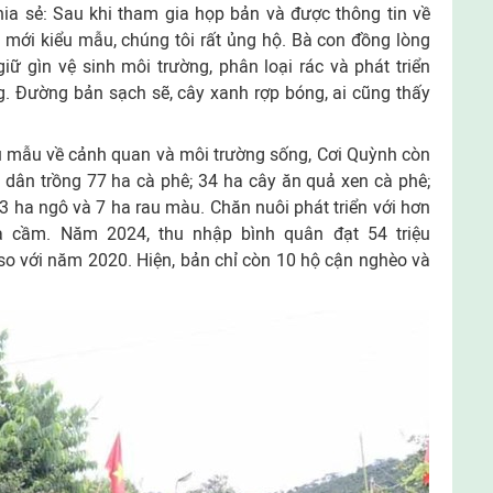
ia sẻ: Sau khi tham gia họp bản và được thông tin về
mới kiểu mẫu, chúng tôi rất ủng hộ. Bà con đồng lòng
 giữ gìn vệ sinh môi trường, phân loại rác và phát triển
g. Đường bản sạch sẽ, cây xanh rợp bóng, ai cũng thấy
u mẫu về cảnh quan và môi trường sống, Cơi Quỳnh còn
ân dân trồng 77 ha cà phê; 34 ha cây ăn quả xen cà phê;
3 ha ngô và 7 ha rau màu. Chăn nuôi phát triển với hơn
a cầm. Năm 2024, thu nhập bình quân đạt 54 triệu
so với năm 2020. Hiện, bản chỉ còn 10 hộ cận nghèo và