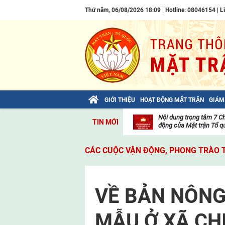
Thứ năm, 06/08/2026 18:09 | Hotline: 08046154 |
L
GIỚI THIỆU
HOẠT ĐỘNG MẶT TRẬN
GIÁM
Bài viết của Tổng Bí thư Tô Lâm: TIẾN
Nội dung trọng tâm 7 C
TIN MỚI
LÊN! TOÀN THẮNG ẮT VỀ TA!
động của Mặt trận Tổ qu
Thư
viện
CÁC CUỘC VẬN ĐỘNG, PHONG TRÀO 
video
VỀ BẢN NÔNG
MẪU Ở XÃ CH