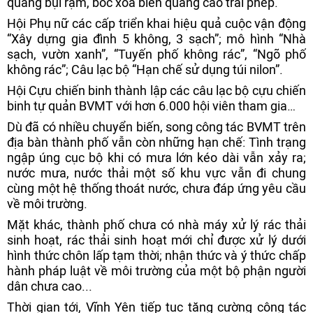
quang bụi rậm, bóc xóa biển quảng cáo trái phép.
Hội Phụ nữ các cấp triển khai hiệu quả cuộc vận động
“Xây dựng gia đình 5 không, 3 sạch”; mô hình “Nhà
sạch, vườn xanh”, “Tuyến phố không rác”, “Ngõ phố
không rác”; Câu lạc bộ “Hạn chế sử dụng túi nilon”.
Hội Cựu chiến binh thành lập các câu lạc bộ cựu chiến
binh tự quản BVMT với hơn 6.000 hội viên tham gia…
Dù đã có nhiều chuyển biến, song công tác BVMT trên
địa bàn thành phố vẫn còn những hạn chế: Tình trạng
ngập úng cục bộ khi có mưa lớn kéo dài vẫn xảy ra;
nước mưa, nước thải một số khu vực vẫn đi chung
cùng một hệ thống thoát nước, chưa đáp ứng yêu cầu
về môi trường.
Mặt khác, thành phố chưa có nhà máy xử lý rác thải
sinh hoạt, rác thải sinh hoạt mới chỉ được xử lý dưới
hình thức chôn lấp tạm thời; nhận thức và ý thức chấp
hành pháp luật về môi trường của một bộ phận người
dân chưa cao...
Thời gian tới, Vĩnh Yên tiếp tục tăng cường công tác