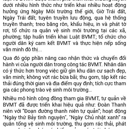
dưới nhiều hình thức như triển khai nhiều hoạt động
hưởng ứng Ngày Môi trường thế giới, Giờ Trái đất,
Ngày Trái đất; tuyên truyền lưu động, qua hệ thống
truyền thanh; treo băng rôn, khẩu hiệu, in và phát tờ
rơi; tổ chức ra quân vệ sinh môi trường tại các xã,
phường; tập huấn triển khai Luật BVMT; tổ chức cho
người dân ký cam kết BVMT và thực hiện nếp sống
văn minh đô thị...
Qua đó góp phần nâng cao nhận thức và chuyển đổi
hành vi của người dân trong công tác BVMT. Nhân dân
có ý thức hơn trong việc giữ gìn khu dân cư sạch đẹp,
văn minh; không vứt rác bừa bãi; thu gom, tập kết rác
thải đúng thời gian và địa điểm quy định; tích cực tham
gia các phong trào vệ sinh môi trường…
Nhiều mô hình cộng đồng tham gia BVMT, tự quản về
BVMT đã được triển khai hiệu quả như: Đoàn Thanh
niên với “Đoạn đường thanh niên tự quản”; hoạt động
"Ngày thứ Bảy tình nguyện", "Ngày Chủ nhật xanh” ra
quân tổng vệ sinh môi trường, thu gom rác thải, phát