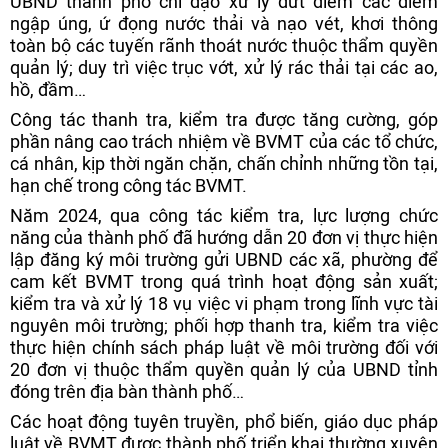
UBND thành phố chỉ đạo xử lý dứt điểm các điểm
ngập úng, ứ đọng nước thải và nạo vét, khơi thông
toàn bộ các tuyến rãnh thoát nước thuộc thẩm quyền
quản lý; duy trì việc trục vớt, xử lý rác thải tại các ao,
hồ, đầm…
Công tác thanh tra, kiểm tra được tăng cường, góp
phần nâng cao trách nhiệm về BVMT của các tổ chức,
cá nhân, kịp thời ngăn chặn, chấn chỉnh những tồn tại,
hạn chế trong công tác BVMT.
Năm 2024, qua công tác kiểm tra, lực lượng chức
năng của thành phố đã hướng dẫn 20 đơn vị thực hiện
lập đăng ký môi trường gửi UBND các xã, phường để
cam kết BVMT trong quá trình hoạt động sản xuất;
kiểm tra và xử lý 18 vụ việc vi phạm trong lĩnh vực tài
nguyên môi trường; phối hợp thanh tra, kiểm tra việc
thực hiện chính sách pháp luật về môi trường đối với
20 đơn vị thuộc thẩm quyền quản lý của UBND tỉnh
đóng trên địa bàn thành phố…
Các hoạt động tuyên truyền, phổ biến, giáo dục pháp
luật về BVMT được thành phố triển khai thường xuyên