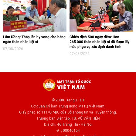
Lâm Đồng: Thắp lên hy vọng cho hàng
Chiến dịch 500 ngày đêm: Hơn
ngàn thân nhân liệt sĩ
265.000 thân nhân liệt sĩ đã được lấy
mẫu phục vụ xác định danh tính
07/08/2026
07/08/2026
© 2008 Trang TTĐT
Cơ quan Uỷ ban Trung ương MTTQ Việt Nam.
Giấy phép số:111/GP-BC của Bộ Thông tin và Truyền thông.
Trưởng ban Biên tập: TS. VŨ VĂN TIẾN
Địa chỉ: 46 Tràng Thi - Hà Nội
ĐT: 08046154