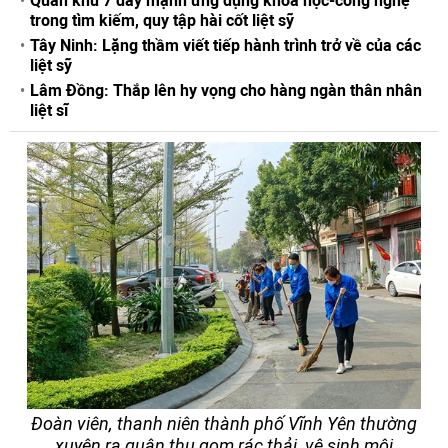
Quân khu 7 đẩy mạnh ứng dụng khoa học-công nghệ
trong tìm kiếm, quy tập hài cốt liệt sỹ
Tây Ninh: Lặng thầm viết tiếp hành trình trở về của các
liệt sỹ
Lâm Đồng: Thắp lên hy vọng cho hàng ngàn thân nhân
liệt sĩ
Đoàn viên, thanh niên thành phố Vĩnh Yên thường
xuyên ra quân thu gom rác thải, vệ sinh môi