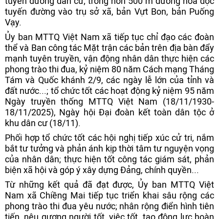
tuyến đường dân cư; trồng hơn 500 m đường hoa dọc
tuyến đường vào trụ sở xã, bản Vựt Bon, bản Puống
Vạy.
Ủy ban MTTQ Việt Nam xã tiếp tục chỉ đạo các đoàn
thể và Ban công tác Mặt trận các bản trên địa bàn đẩy
mạnh tuyên truyền, vận động nhân dân thực hiện các
phong trào thi đua, kỷ niệm 80 năm Cách mạng Tháng
Tám và Quốc khánh 2/9, các ngày lễ lớn của tỉnh và
đất nước...; tổ chức tốt các hoạt động kỷ niệm 95 năm
Ngày truyền thống MTTQ Việt Nam (18/11/1930-
18/11/2025), Ngày hội Đại đoàn kết toàn dân tộc ở
khu dân cư (18/11).
Phối hợp tổ chức tốt các hội nghị tiếp xúc cử tri, nắm
bắt tư tưởng và phản ánh kịp thời tâm tư nguyện vọng
của nhân dân; thực hiện tốt công tác giám sát, phản
biện xã hội và góp ý xây dựng Đảng, chính quyền...
Từ những kết quả đã đạt được, Ủy ban MTTQ Việt
Nam xã Chiềng Mai tiếp tục triển khai sâu rộng các
phong trào thi đua yêu nước; nhân rộng điển hình tiên
tiến, nêu gương người tốt, việc tốt, tạo động lực hoàn