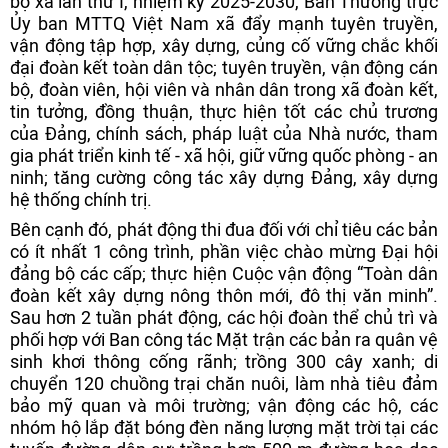
bộ xã lần thứ I, nhiệm kỳ 2025-2030, Ban Thường trực
Ủy ban MTTQ Việt Nam xã đẩy mạnh tuyên truyền,
vận động tập hợp, xây dựng, củng cố vững chắc khối
đại đoàn kết toàn dân tộc; tuyên truyền, vận động cán
bộ, đoàn viên, hội viên và nhân dân trong xã đoàn kết,
tin tưởng, đồng thuận, thực hiện tốt các chủ trương
của Đảng, chính sách, pháp luật của Nhà nước, tham
gia phát triển kinh tế - xã hội, giữ vững quốc phòng - an
ninh; tăng cường công tác xây dựng Đảng, xây dựng
hệ thống chính trị.
Bên cạnh đó, phát động thi đua đối với chỉ tiêu các bản
có ít nhất 1 công trình, phần việc chào mừng Đại hội
đảng bộ các cấp; thực hiện Cuộc vận động “Toàn dân
đoàn kết xây dựng nông thôn mới, đô thị văn minh”.
Sau hơn 2 tuần phát động, các hội đoàn thể chủ trì và
phối hợp với Ban công tác Mặt trận các bản ra quân vệ
sinh khơi thông cống rãnh; trồng 300 cây xanh; di
chuyển 120 chuồng trại chăn nuôi, làm nhà tiêu đảm
bảo mỹ quan và môi trường; vận động các hộ, các
nhóm hộ lắp đặt bóng đèn năng lượng mặt trời tại các