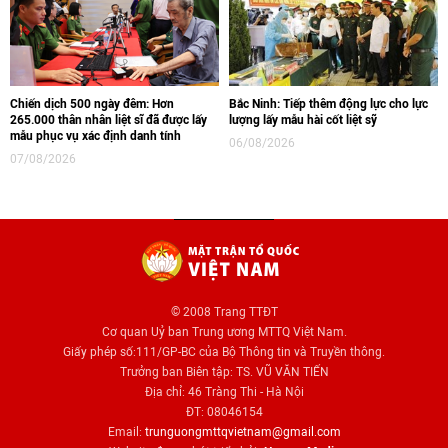
Chiến dịch 500 ngày đêm: Hơn
Bắc Ninh: Tiếp thêm động lực cho lực
265.000 thân nhân liệt sĩ đã được lấy
lượng lấy mẫu hài cốt liệt sỹ
mẫu phục vụ xác định danh tính
06/08/2026
07/08/2026
© 2008 Trang TTĐT
Cơ quan Uỷ ban Trung ương MTTQ Việt Nam.
Giấy phép số:111/GP-BC của Bộ Thông tin và Truyền thông.
Trưởng ban Biên tập: TS. VŨ VĂN TIẾN
Địa chỉ: 46 Tràng Thi - Hà Nội
ĐT: 08046154
Email:
trunguongmttqvietnam@gmail.com