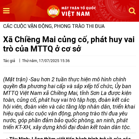
CÁC CUỘC VẬN ĐỘNG, PHONG TRÀO THI ĐUA
Xã Chiềng Mai củng cố, phát huy vai
trò của MTTQ ở cơ sở
Tác giả
Thứ năm, 17/07/2025 15:36
(Mặt trận) -Sau hơn 2 tuần thực hiện mô hình chính
quyền địa phương hai cấp và sắp xếp tổ chức, Ủy ban
MTTQ Việt Nam xã Chiềng Mai, tỉnh Sơn La được kiện
toàn, củng cố, phát huy vai trò tập hợp, đoàn kết các
hội viên, đoàn viên và các tầng lớp nhân dân, triển khai
hiệu quả các cuộc vận động, phong trào thi đua yêu
nước, góp phần đảm bảo quốc phòng, an ninh, phát
triển KT-XH, xây dựng khối đại đoàn kết toàn dân tộc.