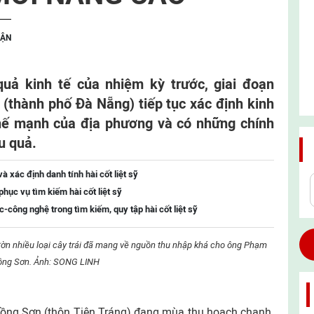
UẬN
uả kinh tế của nhiệm kỳ trước, giai đoạn
(thành phố Đà Nẵng) tiếp tục xác định kinh
 thế mạnh của địa phương và có những chính
ệu quả.
 xác định danh tính hài cốt liệt sỹ
hục vụ tìm kiếm hài cốt liệt sỹ
công nghệ trong tìm kiếm, quy tập hài cốt liệt sỹ
ờn nhiều loại cây trái đã mang về nguồn thu nhập khá cho ông Phạm
ng Sơn. Ảnh: SONG LINH
ng Sơn (thôn Tiên Tráng) đang mùa thu hoạch chanh.