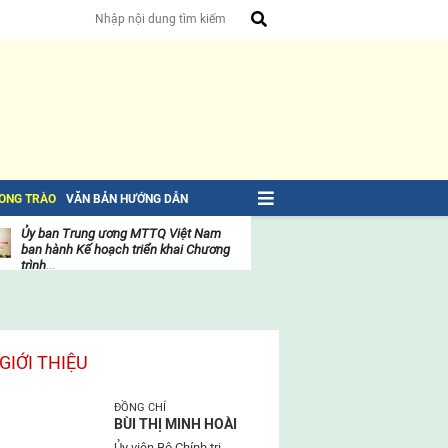
HONG TRÀO
VĂN BẢN HƯỚNG DẪN
Ủy ban Trung ương MTTQ Việt Nam
ban hành Kế hoạch triển khai Chương
trình...
t
Danh sách 397 vị là Ủy viên Ủy ban
t
g
Trung ương Mặt trận Tổ quốc...
g
Diễn văn phát biểu của Tổng Bí thư Tô
Lâm tại Bế mạc Đại hội...
GIỚI THIỆU
Bài viết của Tổng Bí thư Tô Lâm: TIẾN
ĐỒNG CHÍ
LÊN! TOÀN THẮNG ẮT VỀ TA!
BÙI THỊ MINH HOÀI
Ủy viên Bộ Chính trị,