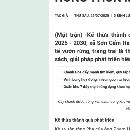
TÁC GIẢ
THỨ SÁU, 25/07/2025
0 BÌNH L
(Mặt trận) -
Kế thừa thành q
2025 - 2030, xã Sơn Cẩm Hà 
tế vườn rừng, trang trại là
sách, giải pháp phát triển hi
Khánh Hòa đẩy mạnh tìm kiếm, quy tập và
Vĩnh Long huy động nhiều nguồn tư liệu p
Quân khu 7 đẩy mạnh ứng dụng khoa học-
Cây chanh được trồng xen canh trong khu vư
Hồ
Kế thừa thành quả phát triển
Khu vườn rộng 2ha của ông Phạm Hồ