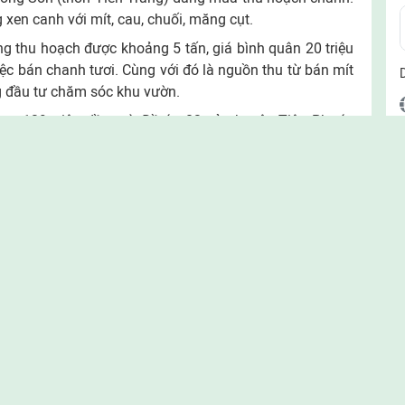
xen canh với mít, cau, chuối, măng cụt.
 thu hoạch được khoảng 5 tấn, giá bình quân 20 triệu
iệc bán chanh tươi. Cùng với đó là nguồn thu từ bán mít
g đầu tư chăm sóc khu vườn.
rợ 139 triệu đồng từ Đề án 03 của huyện Tiên Phước
 nước tưới tiết kiệm, rào chắn quanh vườn, cây giống để
quê thì vườn, rừng là nguồn thu nhập chính. Muốn làm
p cận khoa học kỹ thuật, phải làm bằng quyết tâm mới
, sản xuất nông lâm nghiệp sẽ được địa phương tiếp
 bền vững. Xã sẽ hỗ trợ nhân dân tiếp cận và ứng dụng
 đổi cơ cấu cây trồng, vật nuôi, đồng thời đưa vào sản
vườn tạp, ứng dụng khoa học kỹ thuật, đầu tư các loại cây trái có giá
nh tế cao hơn. Ảnh: SONG LINH