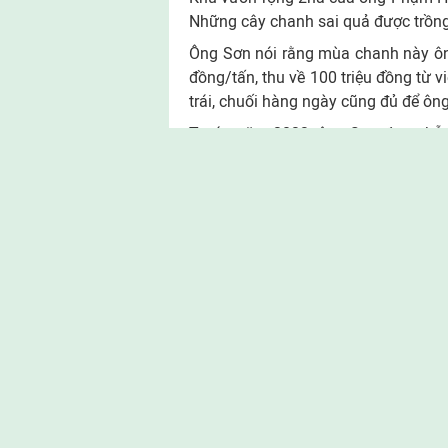
Những cây chanh sai quả được trồng 
Ông Sơn nói rằng mùa chanh này ông
đồng/tấn, thu về 100 triệu đồng từ v
trái, chuối hàng ngày cũng đủ để ôn
Trước năm 2023, ông Sơn được hỗ t
(cũ) để đầu tư giếng khoan, hệ thống
làm kinh tế vườn.
Ông Sơn nói: “Với người dân vùng 
được thì phải có suy nghĩ mới, tiế
thành công”.
Chính quyền xã Sơn Cẩm Hà cho hay
tục phát triển toàn diện theo hướng
tiến bộ khoa học - kỹ thuật, chuyển
xuất các giống cây chất lượng cao.
Người dân xã Sơn Cẩm Hà đã mạnh dạn cải tạo 
trị ki