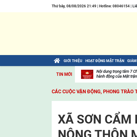
Thứ bảy, 08/08/2026 21:49 | Hotline: 08046154 |
Li
GIỚI THIỆU
HOẠT ĐỘNG MẶT TRẬN
GIÁM
Nội dung trọng tâm 7 C
TIN MỚI
hành động của Mặt trận 
Thư
Toàn văn NGHỊ QUYẾT Đạ
viện
CÁC CUỘC VẬN ĐỘNG, PHONG TRÀO 
toàn quốc Mặt trận Tổ qu
video
Hoạt
THÔNG CÁO BÁO CHÍ về
Hoạt
động
hội đại biểu toàn quốc M
động
của
XÃ SƠN CẨM 
của
mặt
Danh sách Bộ Chính trị,
Tin
mặt
trận
Chấp hành Trung ương 
tổng
trận
NÔNG THÔN 
hợp