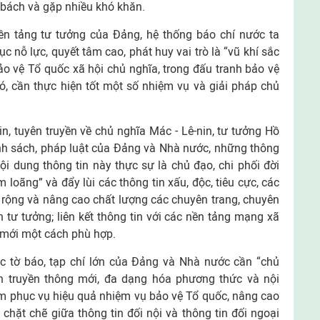
 bách và gặp nhiều khó khăn.
n tảng tư tưởng của Đảng, hệ thống báo chí nước ta
c nỗ lực, quyết tâm cao, phát huy vai trò là “vũ khí sắc
o vệ Tổ quốc xã hội chủ nghĩa, trong đấu tranh bảo vệ
ó, cần thực hiện tốt một số nhiệm vụ và giải pháp chủ
n, tuyên truyền về chủ nghĩa Mác - Lê-nin, tư tưởng Hồ
ính sách, pháp luật của Đảng và Nhà nước, những thông
nội dung thông tin này thực sự là chủ đạo, chi phối đời
àm loãng” và đẩy lùi các thông tin xấu, độc, tiêu cực, các
ở rộng và nâng cao chất lượng các chuyên trang, chuyên
h tư tưởng; liên kết thông tin với các nền tảng mạng xã
 mới một cách phù hợp.
ác tờ báo, tạp chí lớn của Đảng và Nhà nước cần “chủ
n truyền thông mới, đa dạng hóa phương thức và nội
ảm phục vụ hiệu quả nhiệm vụ bảo vệ Tổ quốc, nâng cao
 chặt chẽ giữa thông tin đối nội và thông tin đối ngoại