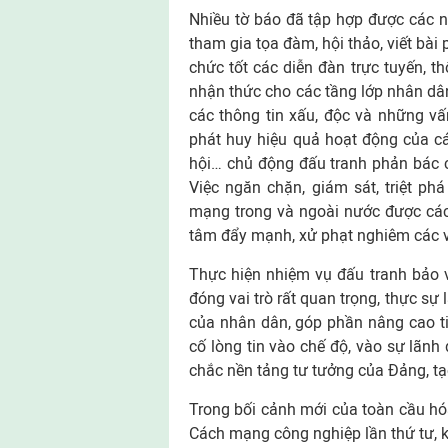
Nhiều tờ báo đã tập hợp được các nh
tham gia tọa đàm, hội thảo, viết bài 
chức tốt các diễn đàn trực tuyến, t
nhận thức cho các tầng lớp nhân dân 
các thông tin xấu, độc và những v
phát huy hiệu quả hoạt động của cá
hội… chủ động đấu tranh phản bác cá
Việc ngăn chặn, giám sát, triệt phá
mạng trong và ngoài nước được các
tâm đẩy mạnh, xử phạt nghiêm các v
Thực hiện nhiệm vụ đấu tranh bảo 
đóng vai trò rất quan trọng, thực sự l
của nhân dân, góp phần nâng cao ti
cố lòng tin vào chế độ, vào sự lãn
chắc nền tảng tư tưởng của Đảng, t
Trong bối cảnh mới của toàn cầu hó
Cách mạng công nghiệp lần thứ tư, k