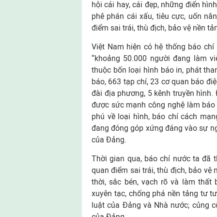
hội cái hay, cái đẹp, những điển hìn
phê phán cái xấu, tiêu cực, uốn nắ
điểm sai trái, thù địch, bảo vệ nền t
Việt Nam hiện có hệ thống báo chí
“khoảng 50.000 người đang làm việ
thuộc bốn loại hình báo in, phát tha
báo, 663 tạp chí, 23 cơ quan báo điện
đài địa phương, 5 kênh truyền hình.
được sức mạnh công nghệ làm báo
phú về loại hình, báo chí cách mạng
đang đóng góp xứng đáng vào sự ng
của Đảng.
Thời gian qua, báo chí nước ta đã t
quan điểm sai trái, thù địch, bảo vệ
thời, sắc bén, vạch rõ và làm thất
xuyên tạc, chống phá nền tảng tư tư
luật của Đảng và Nhà nước; củng cố
của Đảng.