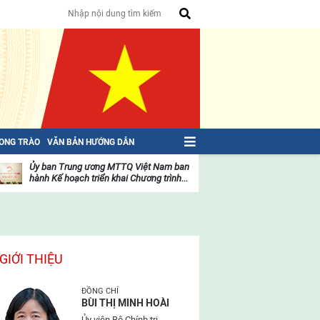
HONG TRÀO
VĂN BẢN HƯỚNG DẪN
Ủy ban Trung ương MTTQ Việt Nam ban
Toàn văn NGHỊ QU
hành Kế hoạch triển khai Chương trình...
toàn quốc Mặt trậ
oạt
Hoạt
ộng
động
ủa
của
ặt
mặt
rận
trận
GIỚI THIỆU
ĐỒNG CHÍ
BÙI THỊ MINH HOÀI
Ủy viên Bộ Chính trị,