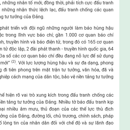
h, những nhân tố mới; đồng thời, phải tích cực đấu tranh
n những nhận thức lệch lạc, đấu tranh chống các quan
ảng tư tưởng của Đảng.
 phát triển với đội ngũ những người làm báo hùng hậu
c trong lĩnh vực báo chí; gần 1.000 cơ quan báo chí
nh, truyền hình và báo điện tử, trong đó có 165 cơ quan
 tử độc lập, 2 đài phát thanh - truyền hình quốc gia, 64
 Đa số các cơ quan báo chí đều đang nỗ lực để sử dụng
(2)
 mới”
. Với lực lượng hùng hậu và sự đa dạng, phong
 đi tiên phong trên mặt trận tư tưởng, văn hóa, đã và
hiệp cách mạng của dân tộc, bảo vệ nền tảng tư tưởng
hể hiện rõ vai trò xung kích trong đấu tranh chống các
 nền tảng tư tưởng của Đảng. Nhiều tờ báo đấu tranh kịp
 bại nhiều âm mưu, thủ đoạn của các thế lực thù địch
ởng của Đảng, đường lối, chủ trương, chính sách, pháp
 lòng tin của nhân dân đối với chế độ và sự lãnh đạo