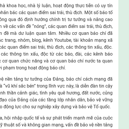
à khoa học, nhà lý luận, hoạt động thực tiễn có uy tín
phản bác các quan điểm sai trái, thù địch. Một số báo tổ
hông qua đó định hướng chính trị tư tưởng và nâng cao
về các vấn đề “nóng”, các quan điểm sai trái, thù địch,
ấn đề mà dư luận quan tâm. Nhiều cơ quan báo chí đã
c trang, nhóm, blog, kênh Youtube, tài khoản mạng xã
c quan điểm sai trái, thù địch, các thông tin xấu, độc.
 các thông tin xấu, độc từ các báo, đài, các kênh báo
 cơ quan chức năng và cơ quan báo chí nước ta quan
i phạm trong hoạt động báo chí.
vệ nền tảng tư tưởng của Đảng, báo chí cách mạng đã
à “vũ khí sắc bén” trong lĩnh vực này, là diễn đàn tin cậy
nh thần cảnh giác, tình yêu quê hương, đất nước, củng
h đạo của Đảng của các tầng lớp nhân dân, bảo vệ vững
ạo động lực cho sự nghiệp xây dựng và bảo vệ Tổ quốc.
a, hội nhập quốc tế và sự phát triển mạnh mẽ của cuộc
ỹ thuật số và không gian mạng, vấn đề bảo vệ nền tảng