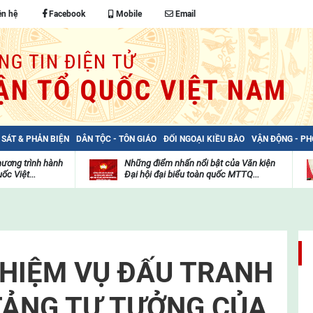
ên hệ
Facebook
Mobile
Email
 SÁT & PHẢN BIỆN
DÂN TỘC - TÔN GIÁO
ĐỐI NGOẠI KIỀU BÀO
VẬN ĐỘNG - P
hương trình hành
Những điểm nhấn nổi bật của Văn kiện
ốc Việt...
Đại hội đại biểu toàn quốc MTTQ...
Thư
H
viện
đ
video
c
m
t
NHIỆM VỤ ĐẤU TRANH
TẢNG TƯ TƯỞNG CỦA