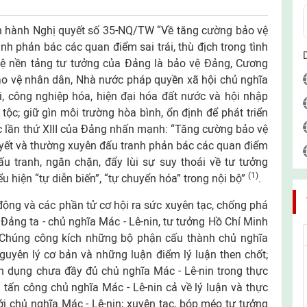
an hành Nghị quyết số 35-NQ/TW “Về tăng cường bảo vệ
nh phản bác các quan điểm sai trái, thù địch trong tình
 vệ nền tảng tư tưởng của Đảng là bảo vệ Đảng, Cương
 bảo vệ nhân dân, Nhà nước pháp quyền xã hội chủ nghĩa
, công nghiệp hóa, hiện đại hóa đất nước và hội nhập
 tộc; giữ gìn môi trường hòa bình, ổn định để phát triển
ốc lần thứ XIII của Đảng nhấn mạnh: “Tăng cường bảo vệ
uyết và thường xuyên đấu tranh phản bác các quan điểm
; đấu tranh, ngăn chặn, đẩy lùi sự suy thoái về tư tưởng
(1)
iểu hiện “tự diễn biến”, “tự chuyển hóa” trong nội bộ”
.
 động và các phần tử cơ hội ra sức xuyên tạc, chống phá
Đảng ta - chủ nghĩa Mác - Lê-nin, tư tưởng Hồ Chí Minh
i. Chúng công kích những bộ phận cấu thành chủ nghĩa
guyên lý cơ bản và những luận điểm lý luận then chốt;
n dụng chưa đầy đủ chủ nghĩa Mác - Lê-nin trong thực
 tấn công chủ nghĩa Mác - Lê-nin cả về lý luận và thực
với chủ nghĩa Mác - Lê-nin; xuyên tạc, bóp méo tư tưởng