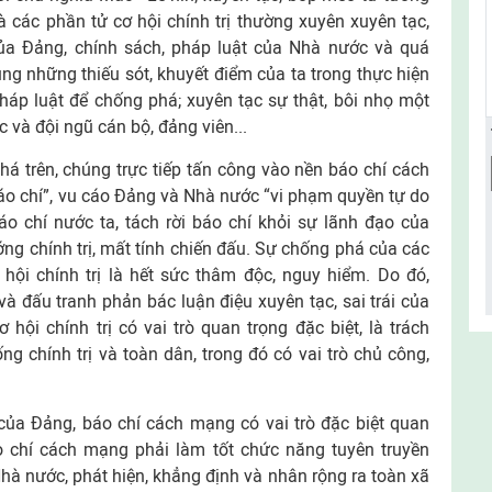
à các phần tử cơ hội chính trị thường xuyên xuyên tạc,
ủa Đảng, chính sách, pháp luật của Nhà nước và quá
 dụng những thiếu sót, khuyết điểm của ta trong thực hiện
pháp luật để chống phá; xuyên tạc sự thật, bôi nhọ một
 và đội ngũ cán bộ, đảng viên...
há trên, chúng trực tiếp tấn công vào nền báo chí cách
báo chí”, vu cáo Đảng và Nhà nước “vi phạm quyền tự do
áo chí nước ta, tách rời báo chí khỏi sự lãnh đạo của
g chính trị, mất tính chiến đấu. Sự chống phá của các
 hội chính trị là hết sức thâm độc, nguy hiểm. Do đó,
à đấu tranh phản bác luận điệu xuyên tạc, sai trái của
 hội chính trị có vai trò quan trọng đặc biệt, là trách
g chính trị và toàn dân, trong đó có vai trò chủ công,
của Đảng, báo chí cách mạng có vai trò đặc biệt quan
áo chí cách mạng phải làm tốt chức năng tuyên truyền
hà nước, phát hiện, khẳng định và nhân rộng ra toàn xã