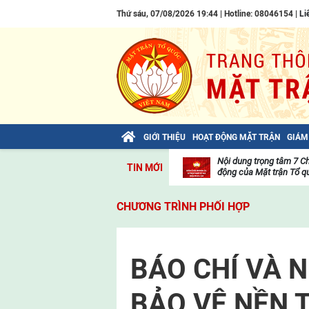
Thứ sáu, 07/08/2026 19:44 | Hotline: 08046154 |
Li
GIỚI THIỆU
HOẠT ĐỘNG MẶT TRẬN
GIÁM
Bài viết của Tổng Bí thư Tô Lâm: TIẾN
Nội dung trọng tâm 7 C
TIN MỚI
LÊN! TOÀN THẮNG ẮT VỀ TA!
động của Mặt trận Tổ qu
Thư
viện
CHƯƠNG TRÌNH PHỐI HỢP
video
BÁO CHÍ VÀ 
BẢO VỆ NỀN 