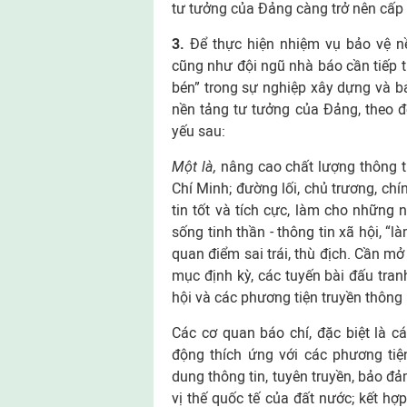
tư tưởng của Đảng càng trở nên cấp
3.
Để thực hiện nhiệm vụ bảo vệ nề
cũng như đội ngũ nhà báo cần tiếp tụ
bén” trong sự nghiệp xây dựng và bả
nền tảng tư tưởng của Đảng, theo đ
yếu sau:
Một là,
nâng cao chất lượng thông ti
Chí Minh; đường lối, chủ trương, ch
tin tốt và tích cực, làm cho những 
sống tinh thần - thông tin xã hội, “l
quan điểm sai trái, thù địch. Cần m
mục định kỳ, các tuyến bài đấu tran
hội và các phương tiện truyền thông
Các cơ quan báo chí, đặc biệt là c
động thích ứng với các phương tiệ
dung thông tin, tuyên truyền, bảo đ
vị thế quốc tế của đất nước; kết hợp