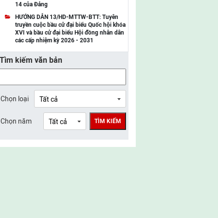
14 của Đảng
UBMTTQ Việt Nam tỉnh Điện Biên
HƯỚNG DẪN 13/HD-MTTW-BTT: Tuyên
truyền cuộc bầu cử đại biểu Quốc hội khóa
UBMTTQ Việt Nam tỉnh Sơn La
XVI và bầu cử đại biểu Hội đồng nhân dân
các cấp nhiệm kỳ 2026 - 2031
UBMTTQ Việt Nam tỉnh Thanh Hóa
Tìm kiếm văn bản
UBMTTQ Việt Nam tỉnh Nghệ An
UBMTTQ Việt Nam tỉnh Hà Tĩnh
UBMTTQ Việt Nam tỉnh Tuyên Quang
Chọn loại
UBMTTQ Việt Nam tỉnh Lào Cai
Chọn năm
TÌM KIẾM
UBMTTQ Việt Nam tỉnh Thái Nguyên
UBMTTQ Việt Nam tỉnh Phú Thọ
UBMTTQ Việt Nam tỉnh Bắc Ninh
UBMTTQ Việt Nam tỉnh Hưng Yên
UBMTTQ Việt Nam tỉnh Ninh Bình
UBMTTQ Việt Nam tỉnh Quảng Trị