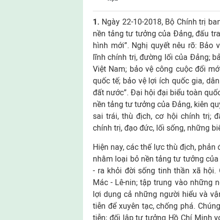
1.
Ngày 22-10-2018, Bộ Chính trị b
nền tảng tư tưởng của Đảng, đấu tra
hình mới”. Nghị quyết nêu rõ: Bảo
lĩnh chính trị, đường lối của Đảng;
Việt Nam; bảo vệ công cuộc đổi mới
quốc tế; bảo vệ lợi ích quốc gia, dân
đất nước”. Đại hội đại biểu toàn qu
nền tảng tư tưởng của Đảng, kiên q
sai trái, thù địch, cơ hội chính trị
chính trị, đạo đức, lối sống, những b
Hiện nay, các thế lực thù địch, phản
nhằm loại bỏ nền tảng tư tưởng của 
- ra khỏi đời sống tinh thần xã hộ
Mác - Lê-nin; tập trung vào những n
lợi dụng cả những người hiểu và vậ
tiễn để xuyên tạc, chống phá. Chúng
tiễn; đối lập tư tưởng Hồ Chí Minh 