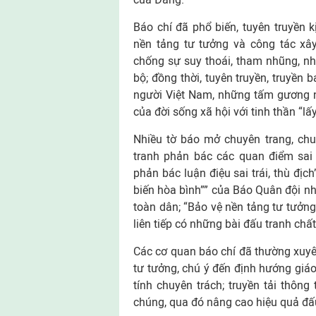
Báo chí đã phổ biến, tuyên truyền k
nền tảng tư tưởng và công tác xâ
chống sự suy thoái, tham nhũng, nhữ
bộ; đồng thời, tuyên truyền, truyền b
người Việt Nam, những tấm gương ngườ
của đời sống xã hội với tinh thần “lấ
Nhiều tờ báo mở chuyên trang, chuy
tranh phản bác các quan điểm sai 
phản bác luận điệu sai trái, thù địc
biến hòa bình”” của Báo Quân đội nh
toàn dân; “Bảo vệ nền tảng tư tưở
liên tiếp có những bài đấu tranh chất
Các cơ quan báo chí đã thường xuyên
tư tưởng, chú ý đến định hướng giá
tính chuyên trách; truyền tải thông
chúng, qua đó nâng cao hiệu quả đấ