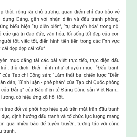
ịp thời, rộng rãi chủ trương, quan điểm chỉ đạo bảo vệ
y dựng Đảng, gắn với nhận diện và đấu tranh phòng,
ng biểu hiện “tự diễn biến”, “tự chuyển hóa” trong nội
á các giá trị đạo đức, văn hóa, lối sống tốt đẹp của con
i tốt, việc tốt, điển hình tiên tiến trong các lĩnh vực
y cái đẹp dẹp cái xấu”.
ên mục đăng tải các bài viết trực tiếp, trực diện đấu
trái, thù địch. Điển hình như chuyên mục: “Đấu tranh
h” của Tạp chí Cộng sản; “Làm thất bại chiến lược “Diễn
ân dân; “Bình luận - phê phán” của Tạp chí Quốc phòng
ng của Đảng” của Báo điện tử Đảng Cộng sản Việt Nam…
 lượng, có hiệu ứng xã hội tốt.
 trao đổi và phối hợp hiệu quả trên mặt trận đấu tranh
o dục, định hướng đấu tranh và tổ chức lực lượng mang
 tin qua nhiều báo để tuyên truyền, tương tác với công
u tranh.