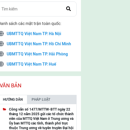
Danh sách các mặt trận toàn quốc:
UBMTTQ Việt Nam TP. Hà Nội
UBMTTQ Việt Nam TP. Hồ Chí Minh
UBMTTQ Việt Nam TP. Hải Phòng
UBMTTQ Việt Nam TP. Huế
UBMTTQ Việt Nam TP. Đà Nẵng
UBMTTQ Việt Nam TP. Cần Thơ
VĂN BẢN
UBMTTQ Việt Nam tỉnh Quảng Ninh
HƯỚNG DẪN
PHÁP LUẬT
UBMTTQ Việt Nam tỉnh Cao Bằng
Công văn số 1477/MTTW-BTT ngày 22
tháng 12 năm 2025 gửi các tổ chức thành
UBMTTQ Việt Nam tỉnh Lạng Sơn
viên của MTTQ Việt Nam ở Trung ương và
Ủy ban MTTQ các tỉnh, thành phố trực
UBMTTQ Việt Nam tỉnh Lai Châu
thuộc Trung ương về tuyên truyền Đại hội