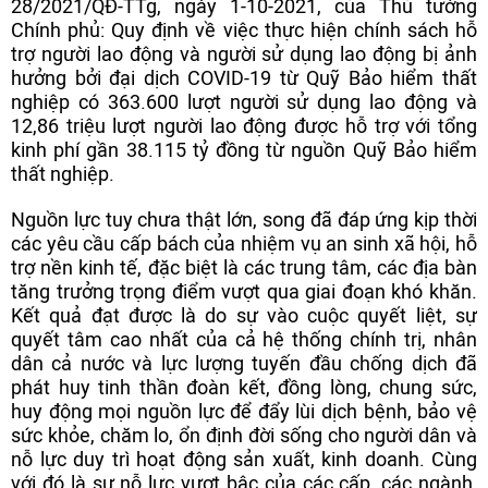
28/2021/QĐ-TTg, ngày 1-10-2021, của Thủ tướng
Chính phủ: Quy định về việc thực hiện chính sách hỗ
trợ người lao động và người sử dụng lao động bị ảnh
hưởng bởi đại dịch COVID-19 từ Quỹ Bảo hiểm thất
nghiệp có 363.600 lượt người sử dụng lao động và
12,86 triệu lượt người lao động được hỗ trợ với tổng
kinh phí gần 38.115 tỷ đồng từ nguồn Quỹ Bảo hiểm
thất nghiệp.
Nguồn lực tuy chưa thật lớn, song đã đáp ứng kịp thời
các yêu cầu cấp bách của nhiệm vụ an sinh xã hội, hỗ
trợ nền kinh tế, đặc biệt là các trung tâm, các địa bàn
tăng trưởng trọng điểm vượt qua giai đoạn khó khăn.
Kết quả đạt được là do sự vào cuộc quyết liệt, sự
quyết tâm cao nhất của cả hệ thống chính trị, nhân
dân cả nước và lực lượng tuyến đầu chống dịch đã
phát huy tinh thần đoàn kết, đồng lòng, chung sức,
huy động mọi nguồn lực để đẩy lùi dịch bệnh, bảo vệ
sức khỏe, chăm lo, ổn định đời sống cho người dân và
nỗ lực duy trì hoạt động sản xuất, kinh doanh. Cùng
với đó là sự nỗ lực vượt bậc của các cấp, các ngành,