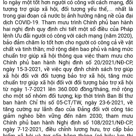
lo ngày một tốt hơn người có công với cách mạng, đối
tượng trợ giúp xã hội, đối tượng yếu thế,... nhất là
trong giai đoạn cả nước bị ảnh hưởng nặng nề của đại
dịch COVID-19. Tham mưu trình Chính phủ ban hành
hai nghị định quy định chi tiết một số điều của Pháp
lệnh Ưu đãi người có công với cách mạng (năm 2020),
bảo đảm chăm lo tốt hơn cho người có công cả về vật
chất và tinh thần; mở rộng diện bao phủ và nâng mức
chuẩn trợ giúp xã hội thông qua việc tham mưu cho
Chính phủ ban hành Nghị định số 20/2021/NĐ-CP,
ngày 15-3-2021, về việc quy định chính sách trợ giúp
xã hội đối với đối tượng bảo trợ xã hội, tăng mức
chuẩn trợ giúp xã hội đối với đối tượng bảo trợ xã hội
từ ngày 1-7-2021 lên 360.000 đồng/tháng, mở rộng
cho một số nhóm đối tượng; kịp thời trình Ban Bí thư
ban hành Chỉ thị số 05-CT/TW, ngày 23-6-2021, về
tăng cường sự lãnh đạo của Đảng đối với công tác
giảm nghèo bền vững đến năm 2030; tham mưu
Chính phủ ban hành Nghị định số 108/2021/NĐ-CP,
ngày 7-12-2021, điều chỉnh lương hưu, trợ cấp bảo
hiểm xã hội và trợ cấp hằng tháng (có hiệu lực thi