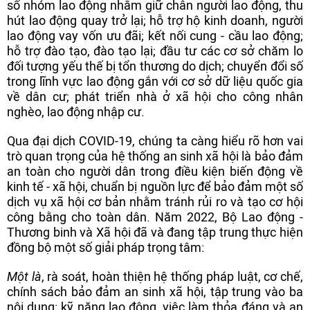
số nhóm lao động nhằm giữ chân người lao động, thu
hút lao động quay trở lại; hỗ trợ hộ kinh doanh, người
lao động vay vốn ưu đãi; kết nối cung - cầu lao động;
hỗ trợ đào tạo, đào tạo lại; đầu tư các cơ sở chăm lo
đối tượng yếu thế bị tổn thương do dịch; chuyển đổi số
trong lĩnh vực lao động gắn với cơ sở dữ liệu quốc gia
về dân cư; phát triển nhà ở xã hội cho công nhân
nghèo, lao động nhập cư.
Qua đại dịch COVID-19, chúng ta càng hiểu rõ hơn vai
trò quan trọng của hệ thống an sinh xã hội là bảo đảm
an toàn cho người dân trong điều kiện biến động về
kinh tế - xã hội, chuẩn bị nguồn lực để bảo đảm một số
dịch vụ xã hội cơ bản nhằm tránh rủi ro và tạo cơ hội
công bằng cho toàn dân. Năm 2022, Bộ Lao động -
Thương binh và Xã hội đã và đang tập trung thực hiện
đồng bộ một số giải pháp trọng tâm:
Một là
, rà soát, hoàn thiện hệ thống pháp luật, cơ chế,
chính sách bảo đảm an sinh xã hội, tập trung vào ba
nội dung: kỹ năng lao động, việc làm thỏa đáng và an