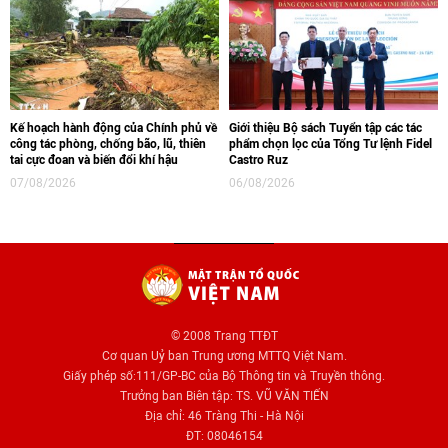
Kế hoạch hành động của Chính phủ về
Giới thiệu Bộ sách Tuyển tập các tác
công tác phòng, chống bão, lũ, thiên
phẩm chọn lọc của Tổng Tư lệnh Fidel
tai cực đoan và biến đổi khí hậu
Castro Ruz
07/08/2026
06/08/2026
© 2008 Trang TTĐT
Cơ quan Uỷ ban Trung ương MTTQ Việt Nam.
Giấy phép số:111/GP-BC của Bộ Thông tin và Truyền thông.
Trưởng ban Biên tập: TS. VŨ VĂN TIẾN
Địa chỉ: 46 Tràng Thi - Hà Nội
ĐT: 08046154