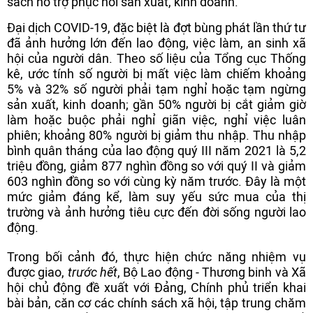
sách hỗ trợ phục hồi sản xuất, kinh doanh.
Đại dịch COVID-19, đặc biệt là đợt bùng phát lần thứ tư
đã ảnh hưởng lớn đến lao động, việc làm, an sinh xã
hội của người dân. Theo số liệu của Tổng cục Thống
kê, ước tính số người bị mất việc làm chiếm khoảng
5% và 32% số người phải tạm nghỉ hoặc tạm ngừng
sản xuất, kinh doanh; gần 50% người bị cắt giảm giờ
làm hoặc buộc phải nghỉ giãn việc, nghỉ việc luân
phiên; khoảng 80% người bị giảm thu nhập. Thu nhập
bình quân tháng của lao động quý III năm 2021 là 5,2
triệu đồng, giảm 877 nghìn đồng so với quý II và giảm
603 nghìn đồng so với cùng kỳ năm trước. Đây là một
mức giảm đáng kể, làm suy yếu sức mua của thị
trường và ảnh hưởng tiêu cực đến đời sống người lao
động.
Trong bối cảnh đó, thực hiện chức năng nhiệm vụ
được giao,
trước hết
, Bộ Lao động - Thương binh và Xã
hội chủ động đề xuất với Đảng, Chính phủ triển khai
bài bản, căn cơ các chính sách xã hội, tập trung chăm