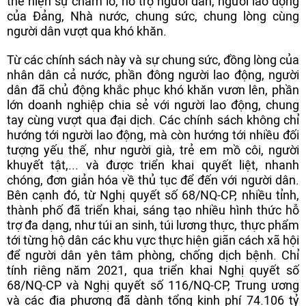
thể hiện sự chăm lo, hỗ trợ người dân, người lao động
của Đảng, Nhà nước, chung sức, chung lòng cùng
người dân vượt qua khó khăn.
Từ các chính sách này và sự chung sức, đồng lòng của
nhân dân cả nước, phần đông người lao động, người
dân đã chủ động khắc phục khó khăn vươn lên, phần
lớn doanh nghiệp chia sẻ với người lao động, chung
tay cùng vượt qua đại dịch. Các chính sách không chỉ
hướng tới người lao động, mà còn hướng tới nhiều đối
tượng yếu thế, như người già, trẻ em mồ côi, người
khuyết tật,... và được triển khai quyết liệt, nhanh
chóng, đơn giản hóa về thủ tục để đến với người dân.
Bên cạnh đó, từ Nghị quyết số 68/NQ-CP, nhiều tỉnh,
thành phố đã triển khai, sáng tạo nhiều hình thức hỗ
trợ đa dạng, như túi an sinh, túi lương thực, thực phẩm
tới từng hộ dân các khu vực thực hiện giãn cách xã hội
để người dân yên tâm phòng, chống dịch bệnh. Chỉ
tính riêng năm 2021, qua triển khai Nghị quyết số
68/NQ-CP và Nghị quyết số 116/NQ-CP, Trung ương
và các địa phương đã dành tổng kinh phí 74.106 tỷ