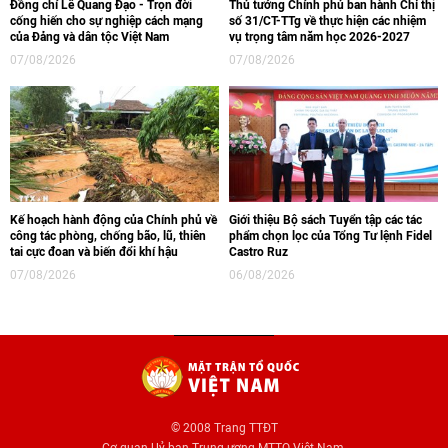
Đồng chí Lê Quang Đạo - Trọn đời
Thủ tướng Chính phủ ban hành Chỉ thị
cống hiến cho sự nghiệp cách mạng
số 31/CT-TTg về thực hiện các nhiệm
của Đảng và dân tộc Việt Nam
vụ trọng tâm năm học 2026-2027
07/08/2026
07/08/2026
Kế hoạch hành động của Chính phủ về
Giới thiệu Bộ sách Tuyển tập các tác
công tác phòng, chống bão, lũ, thiên
phẩm chọn lọc của Tổng Tư lệnh Fidel
tai cực đoan và biến đổi khí hậu
Castro Ruz
07/08/2026
06/08/2026
© 2008 Trang TTĐT
Cơ quan Uỷ ban Trung ương MTTQ Việt Nam.